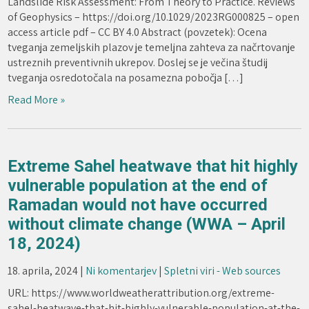
Landslide Risk Assessment: From Theory to Practice. Reviews
of Geophysics – https://doi.org/10.1029/2023RG000825 – open
access article pdf – CC BY 4.0 Abstract (povzetek): Ocena
tveganja zemeljskih plazov je temeljna zahteva za načrtovanje
ustreznih preventivnih ukrepov. Doslej se je večina študij
tveganja osredotočala na posamezna pobočja […]
Read More »
Extreme Sahel heatwave that hit highly
vulnerable population at the end of
Ramadan would not have occurred
without climate change (WWA – April
18, 2024)
18. aprila, 2024
|
Ni komentarjev
|
Spletni viri - Web sources
URL: https://www.worldweatherattribution.org/extreme-
sahel-heatwave-that-hit-highly-vulnerable-population-at-the-