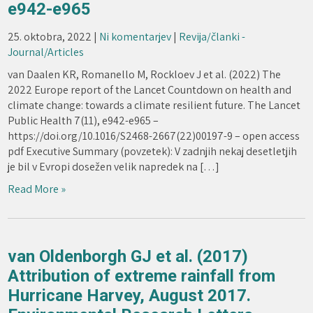
e942-e965
25. oktobra, 2022
|
Ni komentarjev
|
Revija/članki -
Journal/Articles
van Daalen KR, Romanello M, Rockloev J et al. (2022) The
2022 Europe report of the Lancet Countdown on health and
climate change: towards a climate resilient future. The Lancet
Public Health 7(11), e942-e965 –
https://doi.org/10.1016/S2468-2667(22)00197-9 – open access
pdf Executive Summary (povzetek): V zadnjih nekaj desetletjih
je bil v Evropi dosežen velik napredek na […]
Read More »
van Oldenborgh GJ et al. (2017)
Attribution of extreme rainfall from
Hurricane Harvey, August 2017.