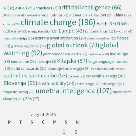
artificial intelligence
(66)
AI
(32)
AMOC
(27)
Antarctica
(27)
China
(32)
attribution
(24)
Atlantic meridional overturning circulation
(21)
ChatGPT
(20)
climate change
(196)
Earth
(37)
El Niño
climate
(20)
Europe
(42)
(29)
energy
(22)
Evropa
(24)
energy transition
(21)
European Union
(21)
extreme event attribution
(30)
floods
Evropska unija
(25)
extreme weather
(20)
global
global outlook
(73)
(30)
globalno segrevanje
(22)
warming
(92)
hydrology
greenhouse gas emissions
(23)
heatwaves
(20)
Kitajska
(57)
(33)
large language models
innovation
(24)
inovacije
(22)
natural hazards
(31)
(30)
obnovljivi viri energije
(25)
planetary boundaries
(20)
podnebne spremembe
(53)
renewable energy
(30)
poplave
(21)
Slovenija
(65)
sustainability
(38)
technology
(24)
tehnologije
(22)
umetna inteligenca
(107)
trajnostni razvoj
(23)
United States
ZDA
(27)
of America
(21)
avgust 2026
P
T
S
Č
P
S
N
1
2