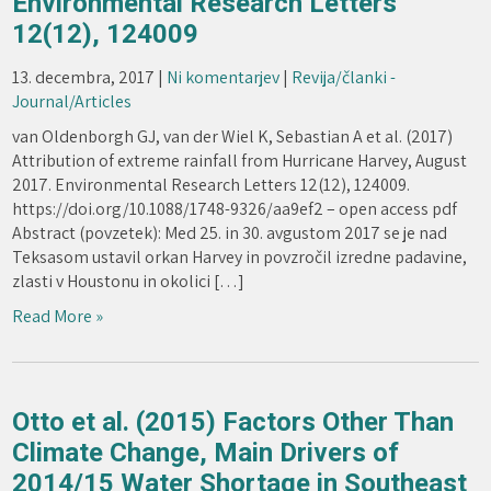
Environmental Research Letters
12(12), 124009
13. decembra, 2017
|
Ni komentarjev
|
Revija/članki -
Journal/Articles
van Oldenborgh GJ, van der Wiel K, Sebastian A et al. (2017)
Attribution of extreme rainfall from Hurricane Harvey, August
2017. Environmental Research Letters 12(12), 124009.
https://doi.org/10.1088/1748-9326/aa9ef2 – open access pdf
Abstract (povzetek): Med 25. in 30. avgustom 2017 se je nad
Teksasom ustavil orkan Harvey in povzročil izredne padavine,
zlasti v Houstonu in okolici […]
Read More »
Otto et al. (2015) Factors Other Than
Climate Change, Main Drivers of
2014/15 Water Shortage in Southeast