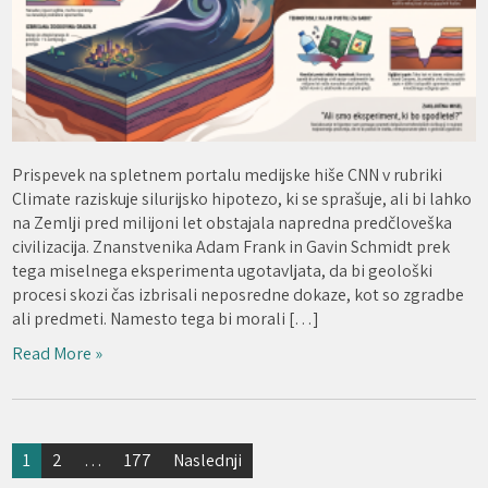
Prispevek na spletnem portalu medijske hiše CNN v rubriki
Climate raziskuje silurijsko hipotezo, ki se sprašuje, ali bi lahko
na Zemlji pred milijoni let obstajala napredna predčloveška
civilizacija. Znanstvenika Adam Frank in Gavin Schmidt prek
tega miselnega eksperimenta ugotavljata, da bi geološki
procesi skozi čas izbrisali neposredne dokaze, kot so zgradbe
ali predmeti. Namesto tega bi morali […]
Read More »
Številčenje
1
2
…
177
Naslednji