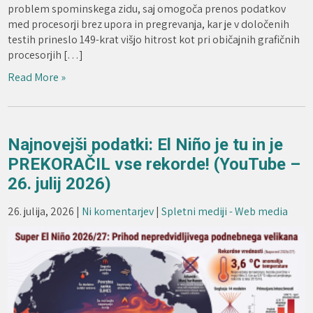
problem spominskega zidu, saj omogoča prenos podatkov
med procesorji brez upora in pregrevanja, kar je v določenih
testih prineslo 149-krat višjo hitrost kot pri običajnih grafičnih
procesorjih […]
Read More »
Najnovejši podatki: El Niño je tu in je
PREKORAČIL vse rekorde! (YouTube –
26. julij 2026)
26. julija, 2026
|
Ni komentarjev
|
Spletni mediji - Web media