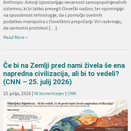
Anthropic. Avtorji izpostavljajo nevarnost samopopolnjevalnih
sistemov, ki bi lahko presegli človeški nadzor, ter opominjajo
na sposobnost tehnologije, da s pomočjo osebnih
podatkov manipulira s človeškimi prepričanji. Viri razkrivajo,
da varnostni protokoli […]
Read More »
Če bi na Zemlji pred nami živela še ena
napredna civilizacija, ali bi to vedeli?
(CNN – 25. julij 2026)
25. julija, 2026
|
Ni komentarjev
|
CNN