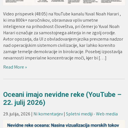
Video prispevek (48:05) na YouTube kanalu Yuval Noah Harari ,
ki ima 800k+ naročnikov, obravnava vpliv umetne
inteligence na prihodnost človeštva, pri čemer jo Yuval Noah
Harari označuje za samostojnega akterja in ne zgolj orodje.
Avtor opozarja, da UI z obvladovanjem jezika prevzema nadzor
nad operacijskim sistemom civilizacije, kar lahko korenito
zamaje temelje demokracije in birokracije. Posebej izpostavlja
nevarnosti imperialne koncentracije moči, kjer bi […]
Read More »
Oceani imajo nevidne reke (YouTube –
22. julij 2026)
29. julija, 2026
|
Ni komentarjev
|
Spletni mediji - Web media