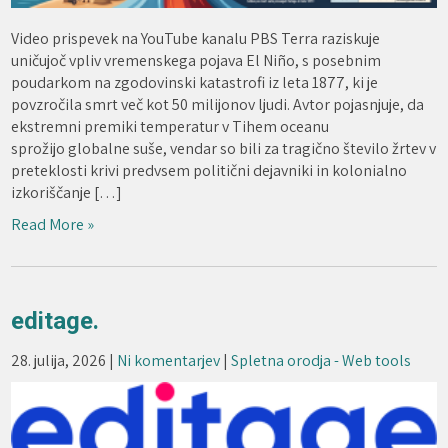
Video prispevek na YouTube kanalu PBS Terra raziskuje
uničujoč vpliv vremenskega pojava El Niño, s posebnim
poudarkom na zgodovinski katastrofi iz leta 1877, ki je
povzročila smrt več kot 50 milijonov ljudi. Avtor pojasnjuje, da
ekstremni premiki temperatur v Tihem oceanu
sprožijo globalne suše, vendar so bili za tragično število žrtev v
preteklosti krivi predvsem politični dejavniki in kolonialno
izkoriščanje […]
Read More »
editage.
28. julija, 2026
|
Ni komentarjev
|
Spletna orodja - Web tools