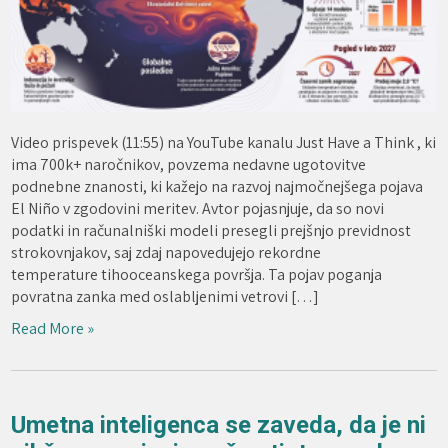
Video prispevek (11:55) na YouTube kanalu Just Have a Think , ki
ima 700k+ naročnikov, povzema nedavne ugotovitve
podnebne znanosti, ki kažejo na razvoj najmočnejšega pojava
El Niño v zgodovini meritev. Avtor pojasnjuje, da so novi
podatki in računalniški modeli presegli prejšnjo previdnost
strokovnjakov, saj zdaj napovedujejo rekordne
temperature tihooceanskega površja. Ta pojav poganja
povratna zanka med oslabljenimi vetrovi […]
Read More »
Umetna inteligenca se zaveda, da je ni