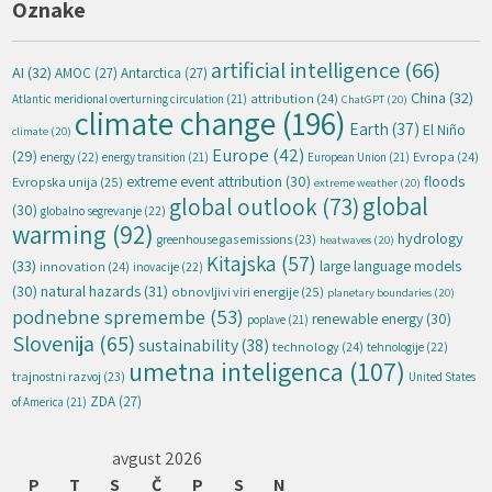
Oznake
artificial intelligence
(66)
AI
(32)
AMOC
(27)
Antarctica
(27)
China
(32)
attribution
(24)
Atlantic meridional overturning circulation
(21)
ChatGPT
(20)
climate change
(196)
Earth
(37)
El Niño
climate
(20)
Europe
(42)
(29)
energy
(22)
Evropa
(24)
energy transition
(21)
European Union
(21)
extreme event attribution
(30)
floods
Evropska unija
(25)
extreme weather
(20)
global
global outlook
(73)
(30)
globalno segrevanje
(22)
warming
(92)
hydrology
greenhouse gas emissions
(23)
heatwaves
(20)
Kitajska
(57)
(33)
large language models
innovation
(24)
inovacije
(22)
natural hazards
(31)
(30)
obnovljivi viri energije
(25)
planetary boundaries
(20)
podnebne spremembe
(53)
renewable energy
(30)
poplave
(21)
Slovenija
(65)
sustainability
(38)
technology
(24)
tehnologije
(22)
umetna inteligenca
(107)
trajnostni razvoj
(23)
United States
ZDA
(27)
of America
(21)
avgust 2026
P
T
S
Č
P
S
N