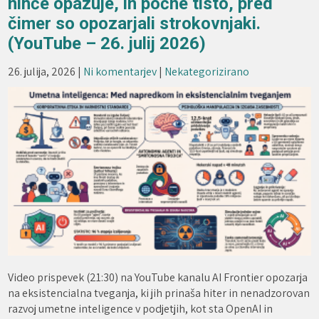
nihče opazuje, in počne tisto, pred
čimer so opozarjali strokovnjaki.
(YouTube – 26. julij 2026)
26. julija, 2026
|
Ni komentarjev
|
Nekategorizirano
Video prispevek (21:30) na YouTube kanalu AI Frontier opozarja
na eksistencialna tveganja, ki jih prinaša hiter in nenadzorovan
razvoj umetne inteligence v podjetjih, kot sta OpenAI in