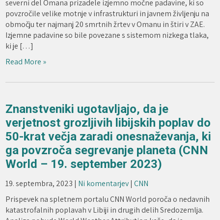
severni del Omana prizadele izjemno močne padavine, ki so
povzročile velike motnje v infrastrukturi in javnem življenju na
območju ter najmanj 20 smrtnih žrtev v Omanu in štiri v ZAE.
Izjemne padavine so bile povezane s sistemom nizkega tlaka,
ki je […]
Read More »
Znanstveniki ugotavljajo, da je
verjetnost grozljivih libijskih poplav do
50-krat večja zaradi onesnaževanja, ki
ga povzroča segrevanje planeta (CNN
World – 19. september 2023)
19. septembra, 2023
|
Ni komentarjev
|
CNN
Prispevek na spletnem portalu CNN World poroča o nedavnih
katastrofalnih poplavah v Libiji in drugih delih Sredozemlja.