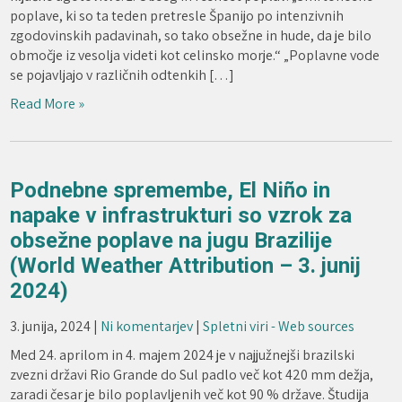
poplave, ki so ta teden pretresle Španijo po intenzivnih
zgodovinskih padavinah, so tako obsežne in hude, da je bilo
območje iz vesolja videti kot celinsko morje.“ „Poplavne vode
se pojavljajo v različnih odtenkih […]
Read More »
Podnebne spremembe, El Niño in
napake v infrastrukturi so vzrok za
obsežne poplave na jugu Brazilije
(World Weather Attribution – 3. junij
2024)
3. junija, 2024
|
Ni komentarjev
|
Spletni viri - Web sources
Med 24. aprilom in 4. majem 2024 je v najjužnejši brazilski
zvezni državi Rio Grande do Sul padlo več kot 420 mm dežja,
zaradi česar je bilo poplavljenih več kot 90 % države. Študija