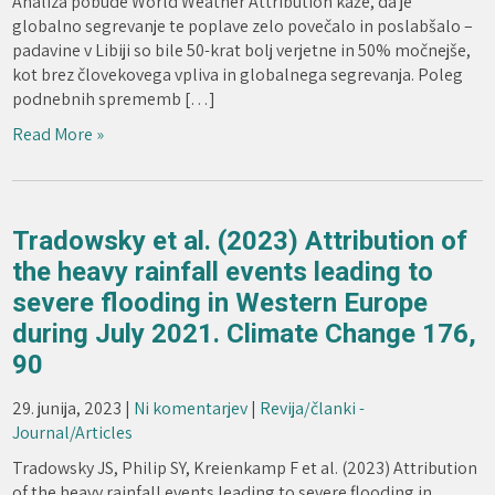
Analiza pobude World Weather Attribution kaže, da je
globalno segrevanje te poplave zelo povečalo in poslabšalo –
padavine v Libiji so bile 50-krat bolj verjetne in 50% močnejše,
kot brez človekovega vpliva in globalnega segrevanja. Poleg
podnebnih sprememb […]
Read More »
Tradowsky et al. (2023) Attribution of
the heavy rainfall events leading to
severe flooding in Western Europe
during July 2021. Climate Change 176,
90
29. junija, 2023
|
Ni komentarjev
|
Revija/članki -
Journal/Articles
Tradowsky JS, Philip SY, Kreienkamp F et al. (2023) Attribution
of the heavy rainfall events leading to severe flooding in