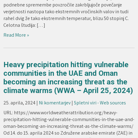
podnebne spremembe povzročile zakrbljujoče povečanje
verjetnosti nastopa tako ekstremnih vročinskih valov in tudi
rahel dvig že tako ekstremnih temperatur, blizu 50 stopinj C.
Celotna študija: […]
Read More »
Heavy precipitation hitting vulnerable
communities in the UAE and Oman
becoming an increasing threat as the
climate warms (WWA – April 25, 2024)
25. aprila, 2024
|
Ni komentarjev
|
Spletni viri - Web sources
URL: https://www.worldweatherattribution.org/heavy-
precipitation-hitting-vulnerable-communities-in-the-uae-and-
oman-becoming-an-increasing-threat-as-the-climate-warms/
Od 14. do 15. aprila 2024 so Združene arabske emirate (ZAE) in