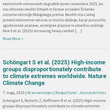
ekstremnih vremenskih dogodkih konec novembra 2025, ko
sta ciklonski nevihti Ditwah in Senyar prizadeli Šrilanko
oziroma območje Malajskega preliva. Nevihti sta s seboj
prinesli ekstremne vetrove in močno deževje, kar je povzročilo
zgodovinske poplave, zemeljske plazove in obsežno uničenje.
Kew S et al. (2025) Increasing heavy rainfall […]
Read More »
Schöngart S et al. (2025) High-income
groups disproportionately contribute
to climate extremes worldwide. Nature
Climate Change
7. maja, 2025
|
Ni komentarjev
|
Revija/članki - Journal/Articles
Schöngart S, Nicholls Z, Hoffmann R et al. (2025) High-income
groups disproportionately contribute to climate extremes