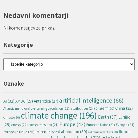
Nedavni komentarji
Ni komentarjev za prikaz.
Kategorije
Kategorije
Oznake
artificial intelligence
(66)
AI
(32)
AMOC
(27)
Antarctica
(27)
China
(32)
attribution
(24)
Atlantic meridional overturning circulation
(21)
ChatGPT
(20)
climate change
(196)
Earth
(37)
El Niño
climate
(20)
Europe
(42)
(29)
energy
(22)
Evropa
(24)
energy transition
(21)
European Union
(21)
extreme event attribution
(30)
floods
Evropska unija
(25)
extreme weather
(20)