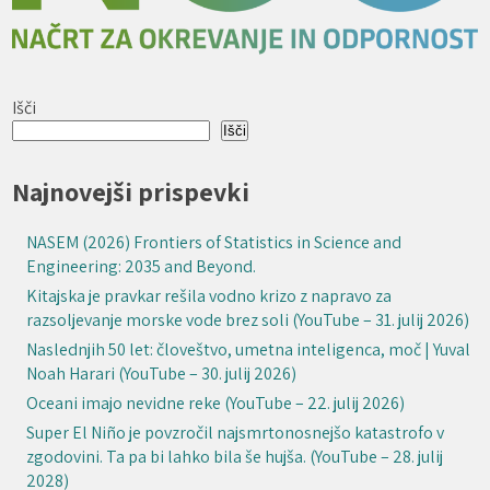
Išči
Išči
Najnovejši prispevki
NASEM (2026) Frontiers of Statistics in Science and
Engineering: 2035 and Beyond.
Kitajska je pravkar rešila vodno krizo z napravo za
razsoljevanje morske vode brez soli (YouTube – 31. julij 2026)
Naslednjih 50 let: človeštvo, umetna inteligenca, moč | Yuval
Noah Harari (YouTube – 30. julij 2026)
Oceani imajo nevidne reke (YouTube – 22. julij 2026)
Super El Niño je povzročil najsmrtonosnejšo katastrofo v
zgodovini. Ta pa bi lahko bila še hujša. (YouTube – 28. julij
2028)