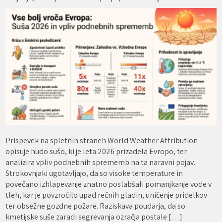
Prispevek na spletnih straneh World Weather Attribution
opisuje hudo sušo, ki je leta 2026 prizadela Evropo, ter
analizira vpliv podnebnih sprememb na ta naravni pojav.
Strokovnjaki ugotavljajo, da so visoke temperature in
povečano izhlapevanje znatno poslabšali pomanjkanje vode v
tleh, kar je povzročilo upad rečnih gladin, uničenje pridelkov
ter obsežne gozdne požare. Raziskava poudarja, da so
kmetijske suše zaradi segrevanja ozračja postale […]