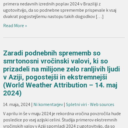
primera nedavnih izrednih poplav 2024 v Braziliji z
ugotovitvijo, da so podnebne spremembe prispevale k vsaj
dvakrat pogostejšemu nastopu takih dogodkov […]
Read More »
Zaradi podnebnih sprememb so
smrtonosni vročinski valovi, ki so
prizadeli na milijone zelo ranljivih ljudi
v Aziji, pogostejši in ekstremnejši
(World Weather Attribution – 14. maj
2024)
14. maja, 2024
|
Ni komentarjev
|
Spletni viri - Web sources
V aprilu in še v maju 2024 je rekordna vročina povzročila hude
posledice po vsej azijski celini. Študija primerov ekstremnih
vročinskih valov v Aziji spomladi 2024 z ugotovitvijo, da so