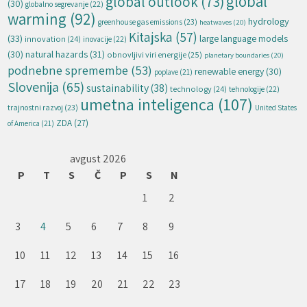
global
global outlook
(73)
(30)
globalno segrevanje
(22)
warming
(92)
hydrology
greenhouse gas emissions
(23)
heatwaves
(20)
Kitajska
(57)
(33)
large language models
innovation
(24)
inovacije
(22)
natural hazards
(31)
(30)
obnovljivi viri energije
(25)
planetary boundaries
(20)
podnebne spremembe
(53)
renewable energy
(30)
poplave
(21)
Slovenija
(65)
sustainability
(38)
technology
(24)
tehnologije
(22)
umetna inteligenca
(107)
trajnostni razvoj
(23)
United States
ZDA
(27)
of America
(21)
avgust 2026
P
T
S
Č
P
S
N
1
2
3
4
5
6
7
8
9
10
11
12
13
14
15
16
17
18
19
20
21
22
23