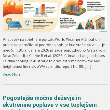
Prispevek na spletnem portalu World Weather Attribution
predstavi poročilo, ki podrobno opisuje hud vročinski val, ki je
med 5. in 10. januarjem 2026 prizadel jugovzhodno Avstralijo in
Novo Zelandijo. Clarke B et al. (2026) Climate change eclipses
La Niña cooling in Australia to drive extreme heatwave and
heightened fire risk. WWA scientific report No. 80. […]
Read More »
Pogostejša močna deževja in
ekstremne poplave v vse toplejšem