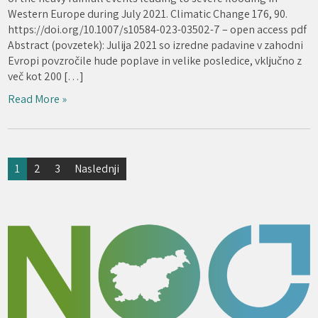
Western Europe during July 2021. Climatic Change 176, 90.
https://doi.org/10.1007/s10584-023-03502-7 – open access pdf
Abstract (povzetek): Julija 2021 so izredne padavine v zahodni
Evropi povzročile hude poplave in velike posledice, vključno z
več kot 200 […]
Read More »
Številčenje
1
2
3
Naslednji
prispevkov