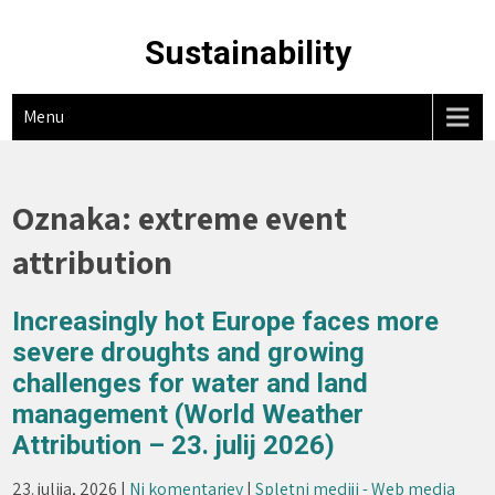
Skip
to
Sustainability
content
Menu
Oznaka:
extreme event
attribution
Increasingly hot Europe faces more
severe droughts and growing
challenges for water and land
management (World Weather
Attribution – 23. julij 2026)
23. julija, 2026
|
Ni komentarjev
|
Spletni mediji - Web media