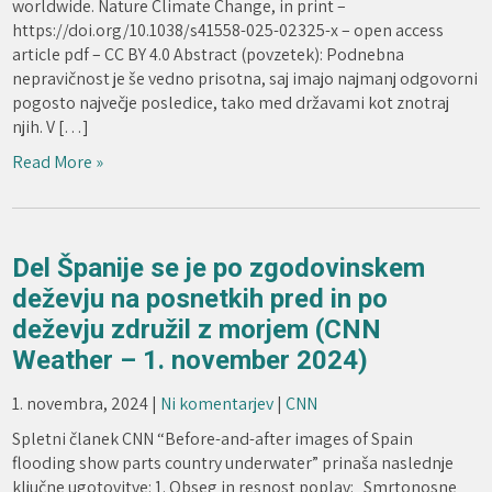
worldwide. Nature Climate Change, in print –
https://doi.org/10.1038/s41558-025-02325-x – open access
article pdf – CC BY 4.0 Abstract (povzetek): Podnebna
nepravičnost je še vedno prisotna, saj imajo najmanj odgovorni
pogosto največje posledice, tako med državami kot znotraj
njih. V […]
Read More »
Del Španije se je po zgodovinskem
deževju na posnetkih pred in po
deževju združil z morjem (CNN
Weather – 1. november 2024)
1. novembra, 2024
|
Ni komentarjev
|
CNN
Spletni članek CNN “Before-and-after images of Spain
flooding show parts country underwater” prinaša naslednje
ključne ugotovitve: 1. Obseg in resnost poplav: „Smrtonosne