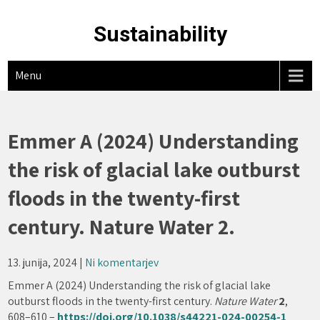
Skip
to
Sustainability
content
Menu
Emmer A (2024) Understanding
the risk of glacial lake outburst
floods in the twenty-first
century. Nature Water 2.
13. junija, 2024
|
Ni komentarjev
Emmer A (2024) Understanding the risk of glacial lake
outburst floods in the twenty-first century.
Nature Water
2
,
608–610 –
https://doi.org/10.1038/s44221-024-00254-1