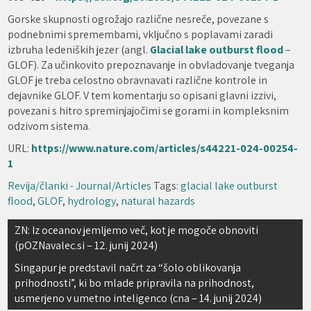
Gorske skupnosti ogrožajo različne nesreče, povezane s
podnebnimi spremembami, vključno s poplavami zaradi
izbruha ledeniških jezer (angl.
Glacial lake outburst flood
–
GLOF). Za učinkovito prepoznavanje in obvladovanje tveganja
GLOF je treba celostno obravnavati različne kontrole in
dejavnike GLOF. V tem komentarju so opisani glavni izzivi,
povezani s hitro spreminjajočimi se gorami in kompleksnim
odzivom sistema.
URL:
https://www.nature.com/articles/s44221-024-00254-
1
Revija/članki - Journal/Articles
Tags:
glacial lake outburst
flood
,
GLOF
,
hydrology
,
natural hazards
Navigacija
ZN: Iz oceanov jemljemo več, kot je mogoče obnoviti
(pOZNavalec.si – 12. junij 2024)
prispevka
Singapur je predstavil načrt za “šolo oblikovanja
prihodnosti”, ki bo mlade pripravila na prihodnost,
usmerjeno v umetno inteligenco (cna – 14. junij 2024)