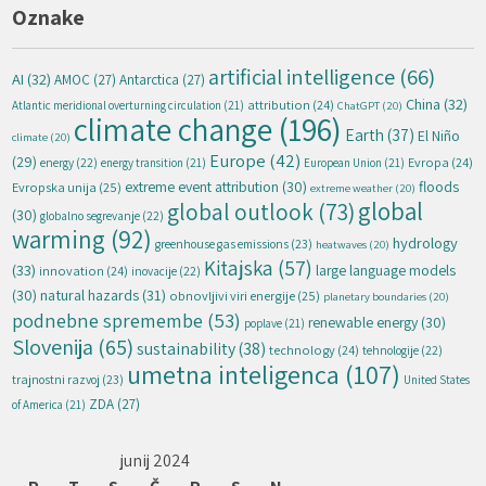
Oznake
artificial intelligence
(66)
AI
(32)
AMOC
(27)
Antarctica
(27)
China
(32)
attribution
(24)
Atlantic meridional overturning circulation
(21)
ChatGPT
(20)
climate change
(196)
Earth
(37)
El Niño
climate
(20)
Europe
(42)
(29)
energy
(22)
Evropa
(24)
energy transition
(21)
European Union
(21)
extreme event attribution
(30)
floods
Evropska unija
(25)
extreme weather
(20)
global
global outlook
(73)
(30)
globalno segrevanje
(22)
warming
(92)
hydrology
greenhouse gas emissions
(23)
heatwaves
(20)
Kitajska
(57)
(33)
large language models
innovation
(24)
inovacije
(22)
natural hazards
(31)
(30)
obnovljivi viri energije
(25)
planetary boundaries
(20)
podnebne spremembe
(53)
renewable energy
(30)
poplave
(21)
Slovenija
(65)
sustainability
(38)
technology
(24)
tehnologije
(22)
umetna inteligenca
(107)
trajnostni razvoj
(23)
United States
ZDA
(27)
of America
(21)
junij 2024