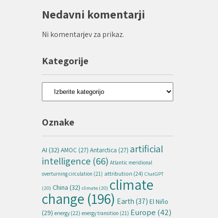
Nedavni komentarji
Ni komentarjev za prikaz.
Kategorije
Kategorije
Oznake
artificial
AI
(32)
AMOC
(27)
Antarctica
(27)
intelligence
(66)
Atlantic meridional
attribution
(24)
overturning circulation
(21)
ChatGPT
climate
China
(32)
(20)
climate
(20)
change
(196)
Earth
(37)
El Niño
Europe
(42)
(29)
energy
(22)
energy transition
(21)