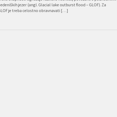
eniških jezer (angl. Glacial lake outburst flood – GLOF). Za
GLOF je treba celostno obravnavati […]