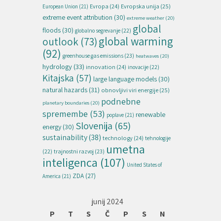
Evropska unija
(25)
Evropa
(24)
European Union
(21)
extreme event attribution
(30)
extreme weather
(20)
global
floods
(30)
globalno segrevanje
(22)
global warming
outlook
(73)
(92)
greenhouse gas emissions
(23)
heatwaves
(20)
hydrology
(33)
innovation
(24)
inovacije
(22)
Kitajska
(57)
large language models
(30)
natural hazards
(31)
obnovljivi viri energije
(25)
podnebne
planetary boundaries
(20)
spremembe
(53)
renewable
poplave
(21)
Slovenija
(65)
energy
(30)
sustainability
(38)
technology
(24)
tehnologije
umetna
(22)
trajnostni razvoj
(23)
inteligenca
(107)
United States of
ZDA
(27)
America
(21)
junij 2024
P
T
S
Č
P
S
N