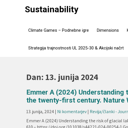
Skip
Sustainability
to
content
Climate Games – Podnebne igre
Dimensions
Strategija trajnostnosti UL 2025-30 & Akcijski načrt
Dan:
13. junija 2024
Emmer A (2024) Understanding the
the twenty-first century. Nature 
13. junija, 2024
|
Ni komentarjev
|
Revija/članki - Jour
Emmer A (2024) Understanding the risk of glacial lak
610 – https://doi.org/10.1038/s44221-024-00254-1 G