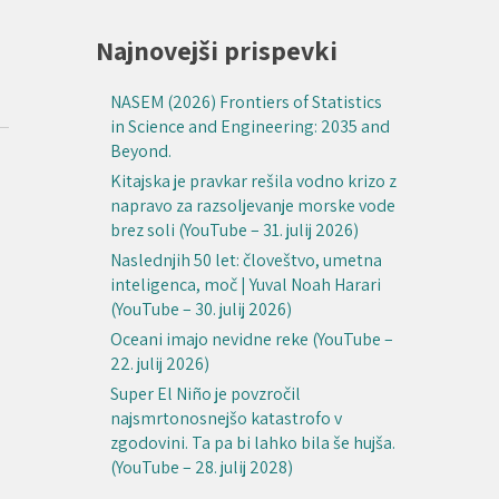
Najnovejši prispevki
NASEM (2026) Frontiers of Statistics
in Science and Engineering: 2035 and
Beyond.
Kitajska je pravkar rešila vodno krizo z
napravo za razsoljevanje morske vode
brez soli (YouTube – 31. julij 2026)
Naslednjih 50 let: človeštvo, umetna
inteligenca, moč | Yuval Noah Harari
(YouTube – 30. julij 2026)
Oceani imajo nevidne reke (YouTube –
22. julij 2026)
Super El Niño je povzročil
najsmrtonosnejšo katastrofo v
zgodovini. Ta pa bi lahko bila še hujša.
(YouTube – 28. julij 2028)