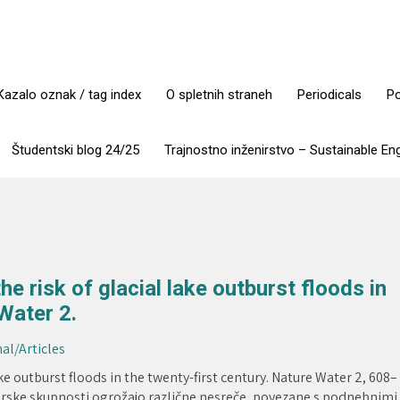
Kazalo oznak / tag index
O spletnih straneh
Periodicals
Po
Študentski blog 24/25
Trajnostno inženirstvo – Sustainable En
 risk of glacial lake outburst floods in
Water 2.
nal/Articles
e outburst floods in the twenty-first century. Nature Water 2, 608–
orske skupnosti ogrožajo različne nesreče, povezane s podnebnimi