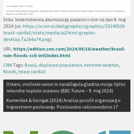
Slika. Sedemdnevna akumulacija padavin v mm na dan 8. maj
2024 (vir:
https://ix.cnn.io/dailygraphics/graphics/20240510-
brazil-rainfall/static/media/ai2html-graphic-
desktop.7a264a74.png
).
URL:
https://edition.cnn.com/2024/05/10/weather/brazil-
rain-floods-scli-intl/index.html
CNN
Tags:
Brasil
,
displaced population
,
extreme weather
,
floods
,
heavy rainfall
Navigacija
Orkani, vročinski valovi in naraščajoča gladina morja: Vplivi
rekordne toplote oceanov (BBC Future – 9. maj 2024)
prispevka
Kamenšek & Gornjak (2024) Analiza poročil organizacij o
trajnostnem poslovanju. Poslovodno računovodstvo 17