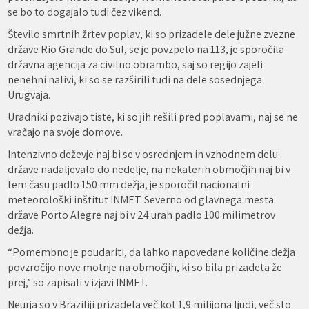
se bo to dogajalo tudi čez vikend.
Število smrtnih žrtev poplav, ki so prizadele dele južne zvezne
države Rio Grande do Sul, se je povzpelo na 113, je sporočila
državna agencija za civilno obrambo, saj so regijo zajeli
nenehni nalivi, ki so se razširili tudi na dele sosednjega
Urugvaja.
Uradniki pozivajo tiste, ki so jih rešili pred poplavami, naj se ne
vračajo na svoje domove.
Intenzivno deževje naj bi se v osrednjem in vzhodnem delu
države nadaljevalo do nedelje, na nekaterih območjih naj bi v
tem času padlo 150 mm dežja, je sporočil nacionalni
meteorološki inštitut INMET. Severno od glavnega mesta
države Porto Alegre naj bi v 24 urah padlo 100 milimetrov
dežja.
“Pomembno je poudariti, da lahko napovedane količine dežja
povzročijo nove motnje na območjih, ki so bila prizadeta že
prej,” so zapisali v izjavi INMET.
Neurja so v Braziliji prizadela več kot 1,9 milijona ljudi, več sto