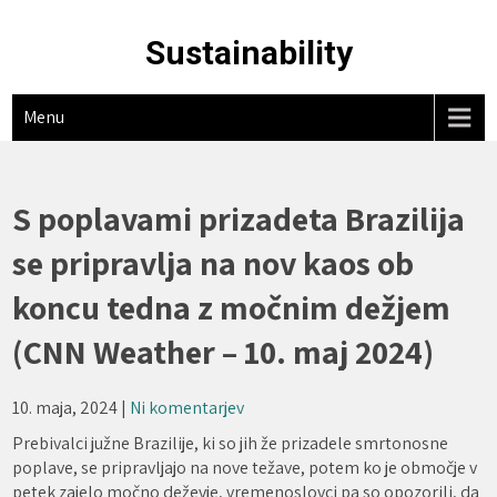
Skip
to
Sustainability
content
Menu
S poplavami prizadeta Brazilija
se pripravlja na nov kaos ob
koncu tedna z močnim dežjem
(CNN Weather – 10. maj 2024)
10. maja, 2024
|
Ni komentarjev
Prebivalci južne Brazilije, ki so jih že prizadele smrtonosne
poplave, se pripravljajo na nove težave, potem ko je območje v
petek zajelo močno deževje, vremenoslovci pa so opozorili, da