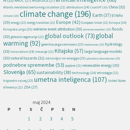
AI
(32)
AMOC
(27)
Antarctica
(27)
China
(32)
attribution
(24)
Atlantic meridional overturning circulation
(21)
ChatGPT
(20)
climate change
(196)
Earth
(37)
El Niño
climate
(20)
Europe
(42)
(29)
energy
(22)
Evropa
(24)
energy transition
(21)
European Union
(21)
extreme event attribution
(30)
floods
Evropska unija
(25)
extreme weather
(20)
global
global outlook
(73)
(30)
globalno segrevanje
(22)
warming
(92)
hydrology
greenhouse gas emissions
(23)
heatwaves
(20)
Kitajska
(57)
(33)
large language models
innovation
(24)
inovacije
(22)
natural hazards
(31)
(30)
obnovljivi viri energije
(25)
planetary boundaries
(20)
podnebne spremembe
(53)
renewable energy
(30)
poplave
(21)
Slovenija
(65)
sustainability
(38)
technology
(24)
tehnologije
(22)
umetna inteligenca
(107)
trajnostni razvoj
(23)
United States
ZDA
(27)
of America
(21)
maj 2024
P
T
S
Č
P
S
N
1
2
3
4
5