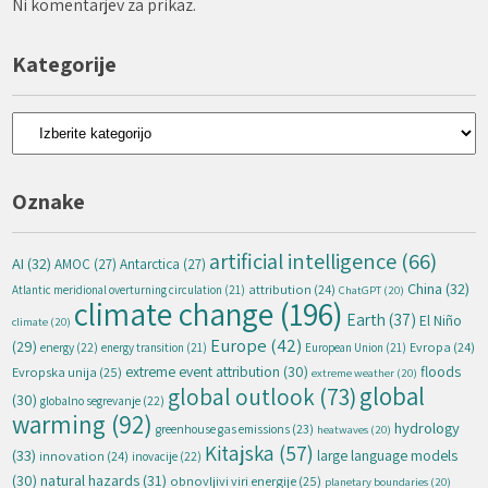
Ni komentarjev za prikaz.
Kategorije
Kategorije
Oznake
artificial intelligence
(66)
AI
(32)
AMOC
(27)
Antarctica
(27)
China
(32)
attribution
(24)
Atlantic meridional overturning circulation
(21)
ChatGPT
(20)
climate change
(196)
Earth
(37)
El Niño
climate
(20)
Europe
(42)
(29)
energy
(22)
Evropa
(24)
energy transition
(21)
European Union
(21)
extreme event attribution
(30)
floods
Evropska unija
(25)
extreme weather
(20)
global
global outlook
(73)
(30)
globalno segrevanje
(22)
warming
(92)
hydrology
greenhouse gas emissions
(23)
heatwaves
(20)
Kitajska
(57)
(33)
large language models
innovation
(24)
inovacije
(22)
natural hazards
(31)
(30)
obnovljivi viri energije
(25)
planetary boundaries
(20)