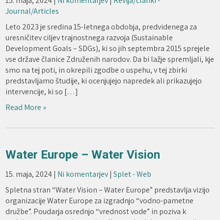
15. maja, 2024
|
Ni komentarjev
|
Revija/članki -
Journal/Articles
Leto 2023 je sredina 15-letnega obdobja, predvidenega za
uresničitev ciljev trajnostnega razvoja (Sustainable
Development Goals – SDGs), ki so jih septembra 2015 sprejele
vse države članice Združenih narodov. Da bi lažje spremljali, kje
smo na tej poti, in okrepili zgodbe o uspehu, v tej zbirki
predstavljamo študije, ki ocenjujejo napredek ali prikazujejo
intervencije, ki so […]
Read More »
Water Europe – Water Vision
15. maja, 2024
|
Ni komentarjev
|
Splet - Web
Spletna stran “Water Vision – Water Europe” predstavlja vizijo
organizacije Water Europe za izgradnjo “vodno-pametne
družbe”. Poudarja osrednjo “vrednost vode” in poziva k