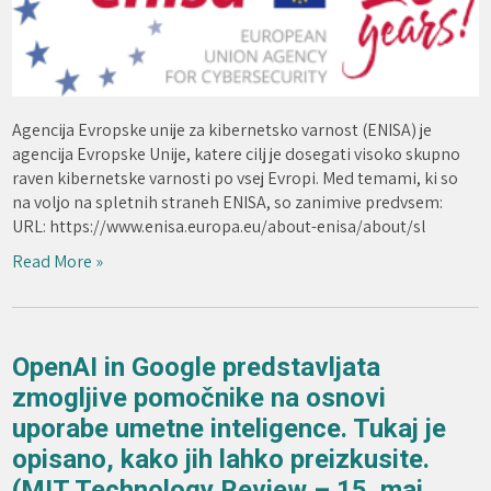
Agencija Evropske unije za kibernetsko varnost (ENISA) je
agencija Evropske Unije, katere cilj je dosegati visoko skupno
raven kibernetske varnosti po vsej Evropi. Med temami, ki so
na voljo na spletnih straneh ENISA, so zanimive predvsem:
URL: https://www.enisa.europa.eu/about-enisa/about/sl
Read More »
OpenAI in Google predstavljata
zmogljive pomočnike na osnovi
uporabe umetne inteligence. Tukaj je
opisano, kako jih lahko preizkusite.
(MIT Technology Review – 15. maj