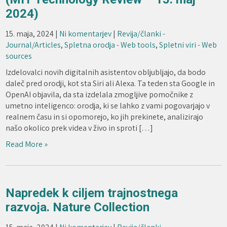
2024)
15. maja, 2024
|
Ni komentarjev
|
Revija/članki -
Journal/Articles
,
Spletna orodja - Web tools
,
Spletni viri - Web
sources
Izdelovalci novih digitalnih asistentov obljubljajo, da bodo
daleč pred orodji, kot sta Siri ali Alexa. Ta teden sta Google in
OpenAI objavila, da sta izdelala zmogljive pomočnike z
umetno inteligenco: orodja, ki se lahko z vami pogovarjajo v
realnem času in si opomorejo, ko jih prekinete, analizirajo
našo okolico prek videa v živo in sproti […]
Read More »
Napredek k ciljem trajnostnega
razvoja. Nature Collection