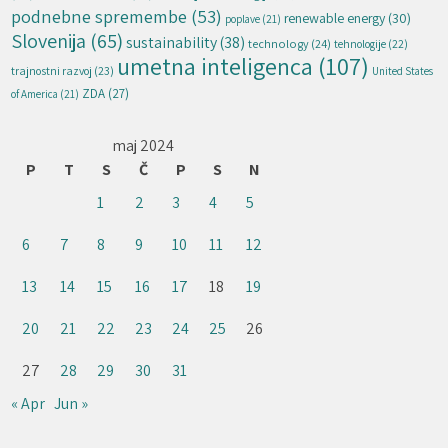
podnebne spremembe
(53)
renewable energy
(30)
poplave
(21)
Slovenija
(65)
sustainability
(38)
technology
(24)
tehnologije
(22)
umetna inteligenca
(107)
trajnostni razvoj
(23)
United States
ZDA
(27)
of America
(21)
maj 2024
P
T
S
Č
P
S
N
1
2
3
4
5
6
7
8
9
10
11
12
13
14
15
16
17
18
19
20
21
22
23
24
25
26
27
28
29
30
31
« Apr
Jun »