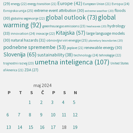
Europe
(42)
(29)
energy
(22)
Evropa
(24)
energy transition
(21)
European Union
(21)
extreme event attribution
(30)
floods
Evropska unija
(25)
extreme weather
(20)
global
global outlook
(73)
(30)
globalno segrevanje
(22)
warming
(92)
hydrology
greenhouse gas emissions
(23)
heatwaves
(20)
Kitajska
(57)
(33)
large language models
innovation
(24)
inovacije
(22)
natural hazards
(31)
(30)
obnovljivi viri energije
(25)
planetary boundaries
(20)
podnebne spremembe
(53)
renewable energy
(30)
poplave
(21)
Slovenija
(65)
sustainability
(38)
technology
(24)
tehnologije
(22)
umetna inteligenca
(107)
trajnostni razvoj
(23)
United States
ZDA
(27)
of America
(21)
maj 2024
P
T
S
Č
P
S
N
1
2
3
4
5
6
7
8
9
10
11
12
13
14
15
16
17
18
19