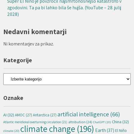
Super El Niño je povzročil najsmrtonosnejšo katastrofo v
zgodovini. Ta pa bi lahko bila še hujša. (YouTube – 28. julij
2028)
Nedavni komentarji
Ni komentarjev za prikaz.
Kategorije
Kategorije
Oznake
artificial intelligence
(66)
AI
(32)
AMOC
(27)
Antarctica
(27)
China
(32)
attribution
(24)
Atlantic meridional overturning circulation
(21)
ChatGPT
(20)
climate change
(196)
Earth
(37)
El Niño
climate
(20)