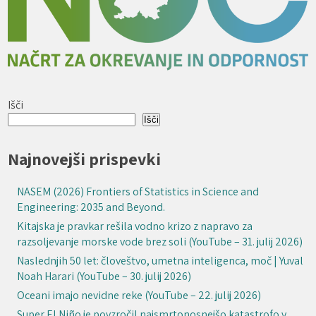
Išči
Išči
Najnovejši prispevki
NASEM (2026) Frontiers of Statistics in Science and
Engineering: 2035 and Beyond.
Kitajska je pravkar rešila vodno krizo z napravo za
razsoljevanje morske vode brez soli (YouTube – 31. julij 2026)
Naslednjih 50 let: človeštvo, umetna inteligenca, moč | Yuval
Noah Harari (YouTube – 30. julij 2026)
Oceani imajo nevidne reke (YouTube – 22. julij 2026)
Super El Niño je povzročil najsmrtonosnejšo katastrofo v