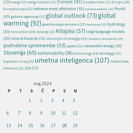
Europe
(42)
(29)
energy
(22)
Evropa
(24)
energy transition
(21)
European Union
(21)
extreme event attribution
(30)
floods
Evropska unija
(25)
extreme weather
(20)
global
global outlook
(73)
(30)
globalno segrevanje
(22)
warming
(92)
hydrology
greenhouse gas emissions
(23)
heatwaves
(20)
Kitajska
(57)
(33)
large language models
innovation
(24)
inovacije
(22)
natural hazards
(31)
(30)
obnovljivi viri energije
(25)
planetary boundaries
(20)
podnebne spremembe
(53)
renewable energy
(30)
poplave
(21)
Slovenija
(65)
sustainability
(38)
technology
(24)
tehnologije
(22)
umetna inteligenca
(107)
trajnostni razvoj
(23)
United States
ZDA
(27)
of America
(21)
maj 2024
P
T
S
Č
P
S
N
1
2
3
4
5
6
7
8
9
10
11
12
13
14
15
16
17
18
19