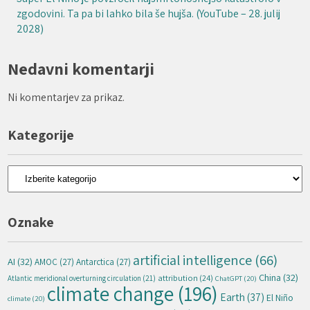
zgodovini. Ta pa bi lahko bila še hujša. (YouTube – 28. julij
2028)
Nedavni komentarji
Ni komentarjev za prikaz.
Kategorije
Kategorije
Oznake
artificial intelligence
(66)
AI
(32)
AMOC
(27)
Antarctica
(27)
China
(32)
attribution
(24)
Atlantic meridional overturning circulation
(21)
ChatGPT
(20)
climate change
(196)
Earth
(37)
El Niño
climate
(20)