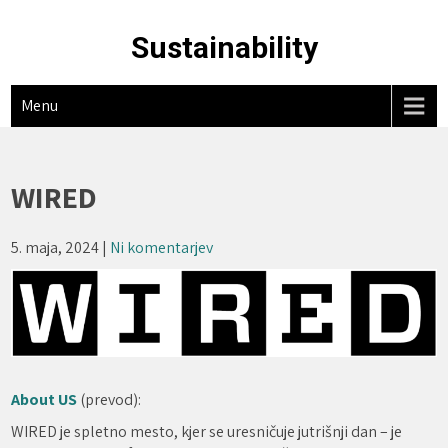
Skip
to
Sustainability
content
Menu
WIRED
5. maja, 2024
|
Ni komentarjev
About US
(prevod):
WIRED je spletno mesto, kjer se uresničuje jutrišnji dan – je