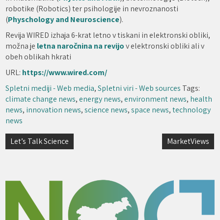
robotike (Robotics) ter psihologije in nevroznanosti
(
Physchology and Neuroscience
).
Revija WIRED izhaja 6-krat letno v tiskani in elektronski obliki,
možna je
letna naročnina na revijo
v elektronski obliki ali v
obeh oblikah hkrati
URL:
https://www.wired.com/
Spletni mediji - Web media
,
Spletni viri - Web sources
Tags:
climate change news
,
energy news
,
environment news
,
health
news
,
innovation news
,
science news
,
space news
,
technology
news
Navigacija
Let’s Talk Science
MarketViews
prispevka