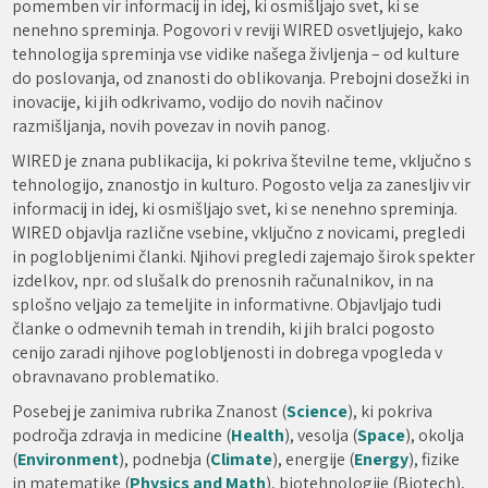
pomemben vir informacij in idej, ki osmišljajo svet, ki se
nenehno spreminja. Pogovori v reviji WIRED osvetljujejo, kako
tehnologija spreminja vse vidike našega življenja – od kulture
do poslovanja, od znanosti do oblikovanja. Prebojni dosežki in
inovacije, ki jih odkrivamo, vodijo do novih načinov
razmišljanja, novih povezav in novih panog.
WIRED je znana publikacija, ki pokriva številne teme, vključno s
tehnologijo, znanostjo in kulturo. Pogosto velja za zanesljiv vir
informacij in idej, ki osmišljajo svet, ki se nenehno spreminja.
WIRED objavlja različne vsebine, vključno z novicami, pregledi
in poglobljenimi članki. Njihovi pregledi zajemajo širok spekter
izdelkov, npr. od slušalk do prenosnih računalnikov, in na
splošno veljajo za temeljite in informativne. Objavljajo tudi
članke o odmevnih temah in trendih, ki jih bralci pogosto
cenijo zaradi njihove poglobljenosti in dobrega vpogleda v
obravnavano problematiko.
Posebej je zanimiva rubrika Znanost (
Science
), ki pokriva
področja zdravja in medicine (
Health
), vesolja (
Space
), okolja
(
Environment
), podnebja (
Climate
), energije (
Energy
), fizike
in matematike (
Physics and Math
), biotehnologije (Biotech),