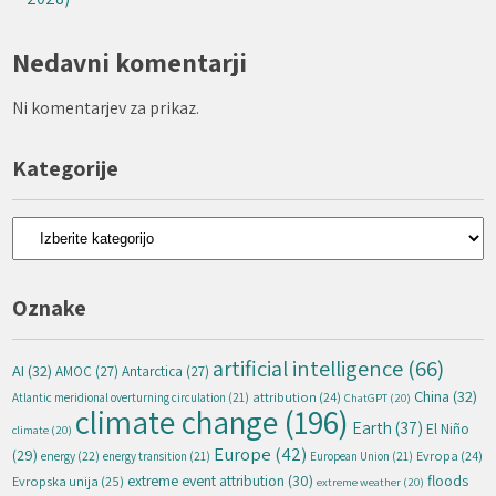
Nedavni komentarji
Ni komentarjev za prikaz.
Kategorije
Kategorije
Oznake
artificial intelligence
(66)
AI
(32)
AMOC
(27)
Antarctica
(27)
China
(32)
attribution
(24)
Atlantic meridional overturning circulation
(21)
ChatGPT
(20)
climate change
(196)
Earth
(37)
El Niño
climate
(20)
Europe
(42)
(29)
energy
(22)
Evropa
(24)
energy transition
(21)
European Union
(21)
extreme event attribution
(30)
floods
Evropska unija
(25)
extreme weather
(20)