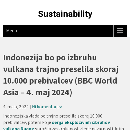
Skip
to
Sustainability
content
Menu
Indonezija bo po izbruhu
vulkana trajno preselila skoraj
10.000 prebivalcev (BBC World
Asia – 4. maj 2024)
4. maja, 2024
|
Ni komentarjev
Indonezijska vlada bo trajno preselila skoraj 10 000
prebivalcev, potem ko je
serija eksplozivnih izbruhov
vulkana Ruang
sprožila zaskrbljenost glede nevarnosti, ki jih