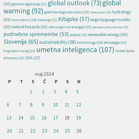
global
global outlook
(73)
(30)
globalno segrevanje
(22)
warming
(92)
hydrology
greenhouse gas emissions
(23)
heatwaves
(20)
Kitajska
(57)
(33)
large language models
innovation
(24)
inovacije
(22)
natural hazards
(31)
(30)
obnovljivi viri energije
(25)
planetary boundaries
(20)
podnebne spremembe
(53)
renewable energy
(30)
poplave
(21)
Slovenija
(65)
sustainability
(38)
technology
(24)
tehnologije
(22)
umetna inteligenca
(107)
trajnostni razvoj
(23)
United States
ZDA
(27)
of America
(21)
maj 2024
P
T
S
Č
P
S
N
1
2
3
4
5
6
7
8
9
10
11
12
13
14
15
16
17
18
19
20
21
22
23
24
25
26