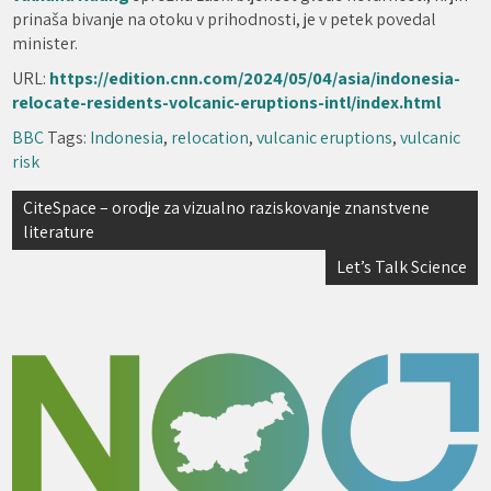
prinaša bivanje na otoku v prihodnosti, je v petek povedal
minister.
URL:
https://edition.cnn.com/2024/05/04/asia/indonesia-
relocate-residents-volcanic-eruptions-intl/index.html
BBC
Tags:
Indonesia
,
relocation
,
vulcanic eruptions
,
vulcanic
risk
Navigacija
CiteSpace – orodje za vizualno raziskovanje znanstvene
literature
prispevka
Let’s Talk Science