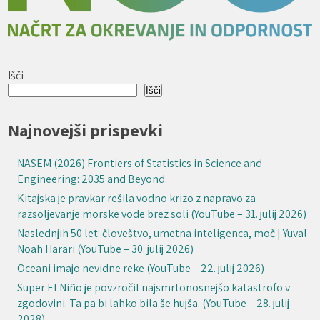
Išči
Išči
Najnovejši prispevki
NASEM (2026) Frontiers of Statistics in Science and
Engineering: 2035 and Beyond.
Kitajska je pravkar rešila vodno krizo z napravo za
razsoljevanje morske vode brez soli (YouTube – 31. julij 2026)
Naslednjih 50 let: človeštvo, umetna inteligenca, moč | Yuval
Noah Harari (YouTube – 30. julij 2026)
Oceani imajo nevidne reke (YouTube – 22. julij 2026)
Super El Niño je povzročil najsmrtonosnejšo katastrofo v
zgodovini. Ta pa bi lahko bila še hujša. (YouTube – 28. julij
2028)