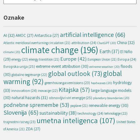
Oznake
artificial intelligence
(66)
AI
(32)
AMOC
(27)
Antarctica
(27)
China
(32)
attribution
(24)
Atlantic meridional overturning circulation
(21)
ChatGPT
(20)
climate change
(196)
Earth
(37)
El Niño
climate
(20)
Europe
(42)
(29)
energy
(22)
Evropa
(24)
energy transition
(21)
European Union
(21)
extreme event attribution
(30)
floods
Evropska unija
(25)
extreme weather
(20)
global
global outlook
(73)
(30)
globalno segrevanje
(22)
warming
(92)
hydrology
greenhouse gas emissions
(23)
heatwaves
(20)
Kitajska
(57)
(33)
large language models
innovation
(24)
inovacije
(22)
natural hazards
(31)
(30)
obnovljivi viri energije
(25)
planetary boundaries
(20)
podnebne spremembe
(53)
renewable energy
(30)
poplave
(21)
Slovenija
(65)
sustainability
(38)
technology
(24)
tehnologije
(22)
umetna inteligenca
(107)
trajnostni razvoj
(23)
United States
ZDA
(27)
of America
(21)