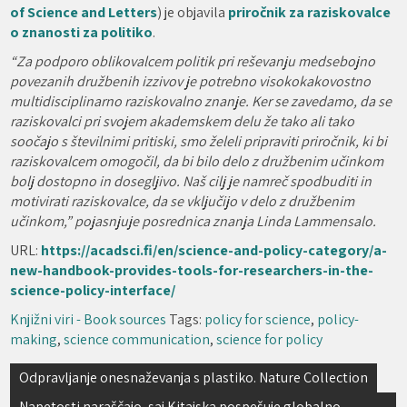
of Science and Letters
) je objavila
priročnik za raziskovalce
o znanosti za politiko
.
“Za podporo oblikovalcem politik pri reševanju medsebojno
povezanih družbenih izzivov je potrebno visokokakovostno
multidisciplinarno raziskovalno znanje. Ker se zavedamo, da se
raziskovalci pri svojem akademskem delu že tako ali tako
soočajo s številnimi pritiski, smo želeli pripraviti priročnik, ki bi
raziskovalcem omogočil, da bi bilo delo z družbenim učinkom
bolj dostopno in dosegljivo. Naš cilj je namreč spodbuditi in
motivirati raziskovalce, da se vključijo v delo z družbenim
učinkom,” pojasnjuje posrednica znanja Linda Lammensalo.
URL:
https://acadsci.fi/en/science-and-policy-category/a-
new-handbook-provides-tools-for-researchers-in-the-
science-policy-interface/
Knjižni viri - Book sources
Tags:
policy for science
,
policy-
making
,
science communication
,
science for policy
Navigacija
Odpravljanje onesnaževanja s plastiko. Nature Collection
prispevka
Napetosti naraščajo, saj Kitajska pospešuje globalno