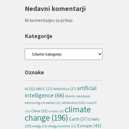
Nedavni komentarji
Ni komentarjev za prikaz.
Kategorije
Kategorije
Oznake
artificial
AI
(32)
AMOC
(27)
Antarctica
(27)
intelligence
(66)
Atlantic meridional
attribution
(24)
overturning circulation
(21)
ChatGPT
climate
China
(32)
(20)
climate
(20)
change
(196)
Earth
(37)
El Niño
Europe
(42)
(29)
energy
(22)
energy transition
(21)