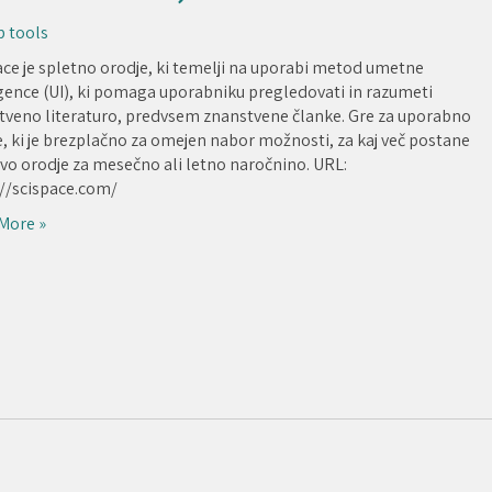
b tools
ace je spletno orodje, ki temelji na uporabi metod umetne
igence (UI), ki pomaga uporabniku pregledovati in razumeti
tveno literaturo, predvsem znanstvene članke. Gre za uporabno
, ki je brezplačno za omejen nabor možnosti, za kaj več postane
ivo orodje za mesečno ali letno naročnino. URL:
://scispace.com/
More »