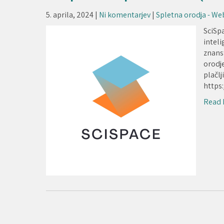
5. aprila, 2024
|
Ni komentarjev
|
Spletna orodja - We
SciSp
intel
znans
orodje
plačlj
https
Read 