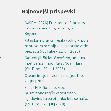
Najnovejši prispevki
NASEM (2026) Frontiers of Statistics
in Science and Engineering: 2035 and
Beyond.
Kitajska je pravkar rešila vodno krizo z
napravo za razsoljevanje morske vode
brez soli (YouTube – 31. julij 2026)
Naslednjih 50 let: človeštvo, umetna
je
inteligenca, moč | Yuval Noah Harari
(YouTube – 30. julij 2026)
Oceani imajo nevidne reke (YouTube –
22. julij 2026)
Super El Niño je povzročil
najsmrtonosnejšo katastrofo v
zgodovini. Ta pa bi lahko bila še hujša.
(YouTube – 28. julij 2028)