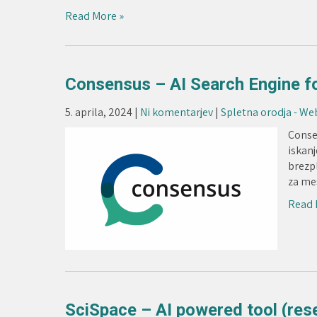
Read More »
Consensus – AI Search Engine f
5. aprila, 2024
|
Ni komentarjev
|
Spletna orodja - We
Consen
iskanj
brezp
za me
Read 
SciSpace – AI powered tool (res