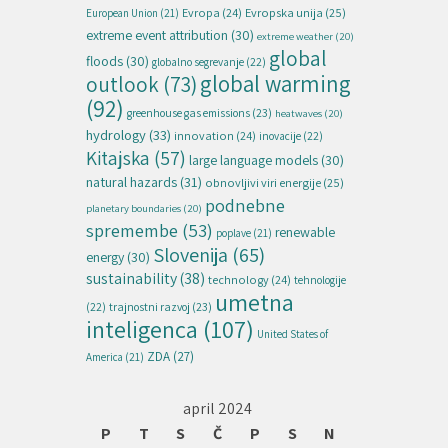
Evropska unija
(25)
Evropa
(24)
European Union
(21)
extreme event attribution
(30)
extreme weather
(20)
global
floods
(30)
globalno segrevanje
(22)
global warming
outlook
(73)
(92)
greenhouse gas emissions
(23)
heatwaves
(20)
hydrology
(33)
innovation
(24)
inovacije
(22)
Kitajska
(57)
large language models
(30)
natural hazards
(31)
obnovljivi viri energije
(25)
podnebne
planetary boundaries
(20)
spremembe
(53)
renewable
poplave
(21)
Slovenija
(65)
energy
(30)
sustainability
(38)
technology
(24)
tehnologije
umetna
(22)
trajnostni razvoj
(23)
inteligenca
(107)
United States of
ZDA
(27)
America
(21)
april 2024
P
T
S
Č
P
S
N