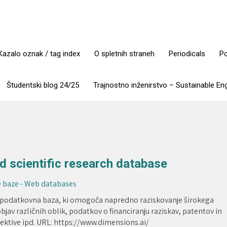
Kazalo oznak / tag index
O spletnih straneh
Periodicals
Po
Študentski blog 24/25
Trajnostno inženirstvo – Sustainable En
 scientific research database
 baze - Web databases
na podatkovna baza, ki omogoča napredno raziskovanje širokega
objav različnih oblik, podatkov o financiranju raziskav, patentov in
ektive ipd. URL: https://www.dimensions.ai/