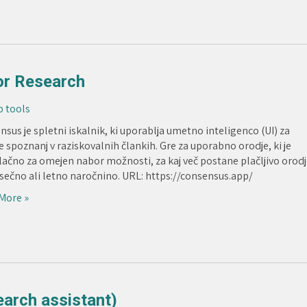
or Research
b tools
sus je spletni iskalnik, ki uporablja umetno inteligenco (UI) za
e spoznanj v raziskovalnih člankih. Gre za uporabno orodje, ki je
lačno za omejen nabor možnosti, za kaj več postane plačljivo orod
sečno ali letno naročnino. URL: https://consensus.app/
More »
earch assistant)