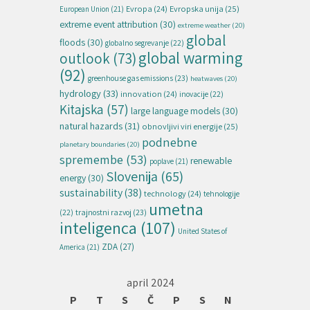
Evropska unija
(25)
Evropa
(24)
European Union
(21)
extreme event attribution
(30)
extreme weather
(20)
global
floods
(30)
globalno segrevanje
(22)
global warming
outlook
(73)
(92)
greenhouse gas emissions
(23)
heatwaves
(20)
hydrology
(33)
innovation
(24)
inovacije
(22)
Kitajska
(57)
large language models
(30)
natural hazards
(31)
obnovljivi viri energije
(25)
podnebne
planetary boundaries
(20)
spremembe
(53)
renewable
poplave
(21)
Slovenija
(65)
energy
(30)
sustainability
(38)
technology
(24)
tehnologije
umetna
(22)
trajnostni razvoj
(23)
inteligenca
(107)
United States of
ZDA
(27)
America
(21)
april 2024
P
T
S
Č
P
S
N