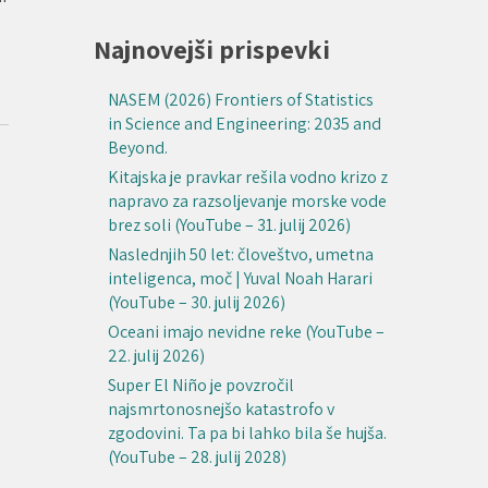
Najnovejši prispevki
NASEM (2026) Frontiers of Statistics
in Science and Engineering: 2035 and
Beyond.
Kitajska je pravkar rešila vodno krizo z
napravo za razsoljevanje morske vode
brez soli (YouTube – 31. julij 2026)
Naslednjih 50 let: človeštvo, umetna
inteligenca, moč | Yuval Noah Harari
(YouTube – 30. julij 2026)
Oceani imajo nevidne reke (YouTube –
22. julij 2026)
Super El Niño je povzročil
najsmrtonosnejšo katastrofo v
zgodovini. Ta pa bi lahko bila še hujša.
(YouTube – 28. julij 2028)