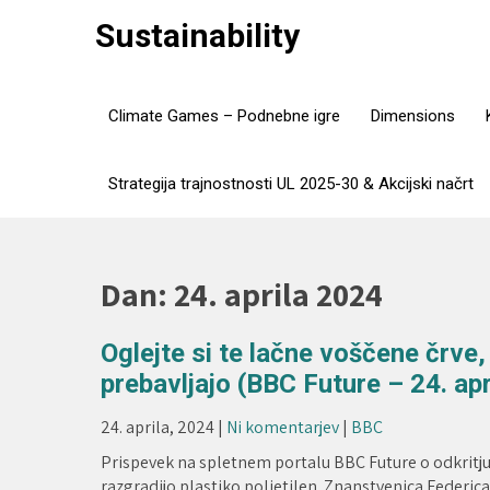
Skip
Sustainability
to
content
Climate Games – Podnebne igre
Dimensions
Strategija trajnostnosti UL 2025-30 & Akcijski načrt
Dan:
24. aprila 2024
Oglejte si te lačne voščene črve, 
prebavljajo (BBC Future – 24. apr
24. aprila, 2024
|
Ni komentarjev
|
BBC
Prispevek na spletnem portalu BBC Future o odkritju,
razgradijo plastiko polietilen. Znanstvenica Federica B