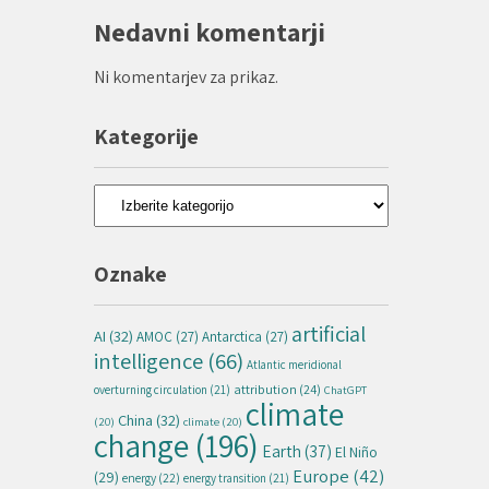
Nedavni komentarji
Ni komentarjev za prikaz.
Kategorije
Kategorije
Oznake
artificial
AI
(32)
AMOC
(27)
Antarctica
(27)
intelligence
(66)
Atlantic meridional
attribution
(24)
overturning circulation
(21)
ChatGPT
climate
China
(32)
(20)
climate
(20)
change
(196)
Earth
(37)
El Niño
Europe
(42)
(29)
energy
(22)
energy transition
(21)