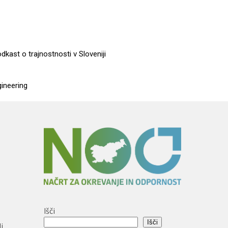
dkast o trajnostnosti v Sloveniji
gineering
Išči
Išči
i