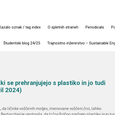
Kazalo oznak / tag index
O spletnih straneh
Periodicals
Po
Študentski blog 24/25
Trajnostno inženirstvo – Sustainable En
ki se prehranjujejo s plastiko in jo tudi
il 2024)
 da ličinke voščenih moljev, imenovane voščeni črvi, lahko
ertocchini je ugotovila, da ti črvi fizično prežrejo plastiko in jo tud