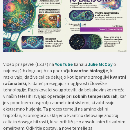
Video prispevek (15:37) na
YouTube
kanalu
Julie McCoy
o
najnovejših dognanjih na področju
kvantne biologije
, ki
razkrivajo, da žive celice delujejo kot izjemno zmogljivi
kvantni
računalniki
, ki daleč presegajo zmogljivosti človeške
tehnologije. Raziskovalci so ugotovili, da beljakovinske mreže
v naših telesih izvajajo operacije pri
sobnih temperaturah
, kar
je v popolnem nasprotju z umetnimi sistemi, ki zahtevajo
ekstremno hlajenje. Ta proces temelji na aminokislini
triptofan, ki omogoča usklajeno kvantno delovanje znotraj
celic in dosega hitrosti, ki se približujejo absolutnim fizikalnim
omejitvam. Odkritje postavlja nove temelje za