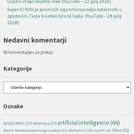
Oceani imajo nevidne reke (YouTube – 22. julij 2026)
Super El Niño je povzročil najsmrtonosnejšo katastrofo v
zgodovini. Ta pa bi lahko bila še hujša. (YouTube – 28. julij
2028)
Nedavni komentarji
Ni komentarjev za prikaz.
Kategorije
Kategorije
Oznake
artificial intelligence
(66)
AI
(32)
AMOC
(27)
Antarctica
(27)
China
(32)
attribution
(24)
Atlantic meridional overturning circulation
(21)
ChatGPT
(20)