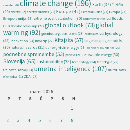
climate change
(196)
Earth
(37)
El Niño
climate
(20)
Europe
(42)
(29)
energy
(22)
Evropa
(24)
energy transition
(21)
European Union
(21)
extreme event attribution
(30)
floods
Evropska unija
(25)
extreme weather
(20)
global
global outlook
(73)
(30)
globalno segrevanje
(22)
warming
(92)
hydrology
greenhouse gas emissions
(23)
heatwaves
(20)
Kitajska
(57)
(33)
large language models
innovation
(24)
inovacije
(22)
natural hazards
(31)
(30)
obnovljivi viri energije
(25)
planetary boundaries
(20)
podnebne spremembe
(53)
renewable energy
(30)
poplave
(21)
Slovenija
(65)
sustainability
(38)
technology
(24)
tehnologije
(22)
umetna inteligenca
(107)
trajnostni razvoj
(23)
United States
ZDA
(27)
of America
(21)
marec 2026
P
T
S
Č
P
S
N
1
2
3
4
5
6
7
8