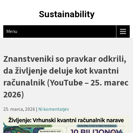
Skip
to
Sustainability
content
Menu
Znanstveniki so pravkar odkrili,
da življenje deluje kot kvantni
računalnik (YouTube – 25. marec
2026)
25. marca, 2026
|
Ni komentarjev