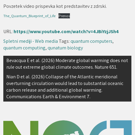
Povzetek video prispevka kot predstavitev z zdrski.
The_Quantum_Blueprint_of_Life
Prenos
URL:
https://www.youtube.com/watch?v=4JBiYzjJSh4
Spletni mediji - Web media
Tags:
quantum computers
,
quantum computing
,
qunatum biology
Navigacija
Bevacqua E et al. (2026) Moderate global warming does not
rule out extreme global climate outcomes. Nature 651.
prispevka
Nian D et al. (2026) Collapse of the Atlantic meridional
overturning circulation would lead to substantial oceanic
carbon release and additional global warming.
Communications Earth & Environment 7.