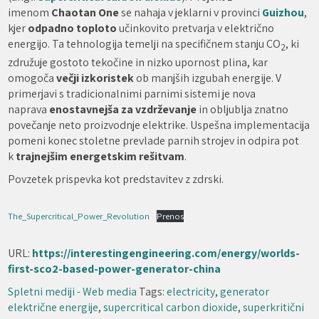
imenom
Chaotan One
se nahaja v jeklarni v provinci
Guizhou
,
kjer
odpadno toploto
učinkovito pretvarja v električno
energijo. Ta tehnologija temelji na specifičnem stanju CO
, ki
2
združuje gostoto tekočine in nizko upornost plina, kar
omogoča
večji izkoristek
ob manjših izgubah energije. V
primerjavi s tradicionalnimi parnimi sistemi je nova
naprava
enostavnejša za vzdrževanje
in obljublja znatno
povečanje neto proizvodnje elektrike. Uspešna implementacija
pomeni konec stoletne prevlade parnih strojev in odpira pot
k
trajnejšim energetskim rešitvam
.
Povzetek prispevka kot predstavitev z zdrski.
The_Supercritical_Power_Revolution
Prenos
URL:
https://interestingengineering.com/energy/worlds-
first-sco2-based-power-generator-china
Spletni mediji - Web media
Tags:
electricity
,
generator
električne energije
,
supercritical carbon dioxide
,
superkritični