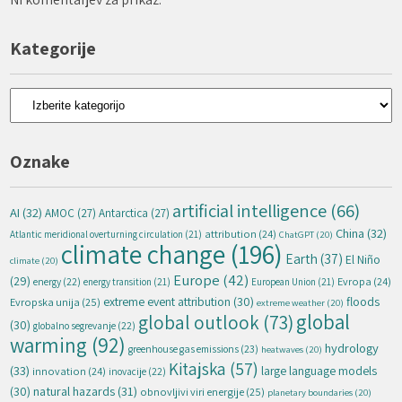
Kategorije
Kategorije
Oznake
artificial intelligence
(66)
AI
(32)
AMOC
(27)
Antarctica
(27)
China
(32)
attribution
(24)
Atlantic meridional overturning circulation
(21)
ChatGPT
(20)
climate change
(196)
Earth
(37)
El Niño
climate
(20)
Europe
(42)
(29)
energy
(22)
Evropa
(24)
energy transition
(21)
European Union
(21)
extreme event attribution
(30)
floods
Evropska unija
(25)
extreme weather
(20)
global
global outlook
(73)
(30)
globalno segrevanje
(22)
warming
(92)
hydrology
greenhouse gas emissions
(23)
heatwaves
(20)
Kitajska
(57)
(33)
large language models
innovation
(24)
inovacije
(22)
natural hazards
(31)
(30)
obnovljivi viri energije
(25)
planetary boundaries
(20)