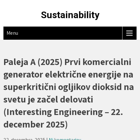
Skip
to
Sustainability
content
Menu
Paleja A (2025) Prvi komercialni
generator električne energije na
superkritični ogljikov dioksid na
svetu je začel delovati
(Interesting Engineering – 22.
december 2025)
22. decembra, 2025
|
Ni komentarjev