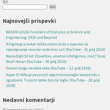
Išči
Išči
Najnovejši prispevki
NASEM (2026) Frontiers of Statistics in Science and
Engineering: 2035 and Beyond.
Kitajska je pravkar rešila vodno krizo z napravo za
razsoljevanje morske vode brez soli (YouTube – 31. julij 2026)
Naslednjih 50 let: človeštvo, umetna inteligenca, moč | Yuval
Noah Harari (YouTube – 30. julij 2026)
Oceani imajo nevidne reke (YouTube – 22. julij 2026)
Super El Niño je povzročil najsmrtonosnejšo katastrofo v
zgodovini. Ta pa bi lahko bila še hujša. (YouTube – 28. julij
2028)
Nedavni komentarji
Ni komentarjev za prikaz.