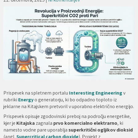
Prispevek na spletnem portalu
Interesting Engineering
v
rubriki
Energy
o generatorju, ki bo odpadno toploto iz
jeklarne na Kitajskem pretvoril v uporabno električno energijo.
Prispevek opisuje zgodovinski preboj na področju energetike,
kjer je
Kitajska
zagnala
prvo komercialno elektrarno
, ki
namesto vodne pare uporablja
superkritični ogljikov dioksid
(angl.
Supercritical carbon dioxide
). Projekt z