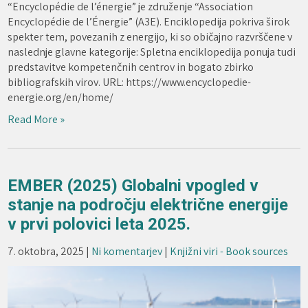
“Encyclopédie de l’énergie” je združenje “Association
Encyclopédie de l’Énergie” (A3E). Enciklopedija pokriva širok
spekter tem, povezanih z energijo, ki so običajno razvrščene v
naslednje glavne kategorije: Spletna enciklopedija ponuja tudi
predstavitve kompetenčnih centrov in bogato zbirko
bibliografskih virov. URL: https://www.encyclopedie-
energie.org/en/home/
Read More »
EMBER (2025) Globalni vpogled v
stanje na področju električne energije
v prvi polovici leta 2025.
7. oktobra, 2025
|
Ni komentarjev
|
Knjižni viri - Book sources