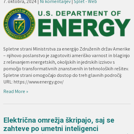
7. oktobra, 2024
|
Ni komentarjev
|
Splet - Web
Spletne strani Ministrstva za energijo Združenih držav Amerike
– njihovo poslanstvo je zagotoviti ameriško varnost in blaginjo
z reševanjem energetskih, okoljskih in jedrskih izzivov s
pomočjo transformativnih znanstvenih in tehnoloških rešitev.
Spletne strani omogočajo dostop do treh glavnih področij:
URL: https://www.energy.gov/
Read More »
Električna omrežja škripajo, saj se
zahteve po umetni inteligenci