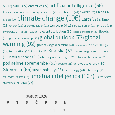
artificial intelligence
(66)
AI
(32)
AMOC
(27)
Antarctica
(27)
China
(32)
attribution
(24)
Atlantic meridional overturning circulation
(21)
ChatGPT
(20)
climate change
(196)
Earth
(37)
El Niño
climate
(20)
Europe
(42)
(29)
energy
(22)
Evropa
(24)
energy transition
(21)
European Union
(21)
extreme event attribution
(30)
floods
Evropska unija
(25)
extreme weather
(20)
global
global outlook
(73)
(30)
globalno segrevanje
(22)
warming
(92)
hydrology
greenhouse gas emissions
(23)
heatwaves
(20)
Kitajska
(57)
(33)
large language models
innovation
(24)
inovacije
(22)
natural hazards
(31)
(30)
obnovljivi viri energije
(25)
planetary boundaries
(20)
podnebne spremembe
(53)
renewable energy
(30)
poplave
(21)
Slovenija
(65)
sustainability
(38)
technology
(24)
tehnologije
(22)
umetna inteligenca
(107)
trajnostni razvoj
(23)
United States
ZDA
(27)
of America
(21)
avgust 2026
P
T
S
Č
P
S
N
1
2