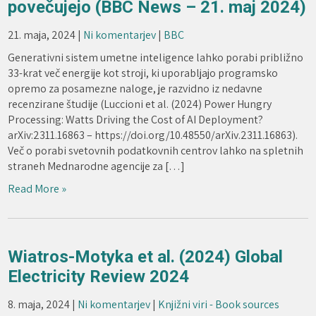
povečujejo (BBC News – 21. maj 2024)
21. maja, 2024
|
Ni komentarjev
|
BBC
Generativni sistem umetne inteligence lahko porabi približno
33-krat več energije kot stroji, ki uporabljajo programsko
opremo za posamezne naloge, je razvidno iz nedavne
recenzirane študije (Luccioni et al. (2024) Power Hungry
Processing: Watts Driving the Cost of AI Deployment?
arXiv:2311.16863 – https://doi.org/10.48550/arXiv.2311.16863).
Več o porabi svetovnih podatkovnih centrov lahko na spletnih
straneh Mednarodne agencije za […]
Read More »
Wiatros-Motyka et al. (2024) Global
Electricity Review 2024
8. maja, 2024
|
Ni komentarjev
|
Knjižni viri - Book sources