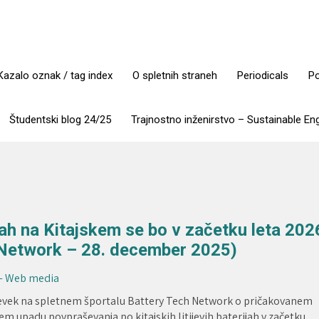
Kazalo oznak / tag index
O spletnih straneh
Periodicals
Po
Študentski blog 24/25
Trajnostno inženirstvo – Sustainable En
ijah na Kitajskem se bo v začetku leta 202
 Network – 28. december 2025)
 - Web media
evek na spletnem športalu Battery Tech Network o pričakovanem
 upadu povpraševanja po kitajskih litijevih baterijah v začetku