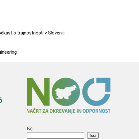
dkast o trajnostnosti v Sloveniji
gineering
6
Išči
Išči