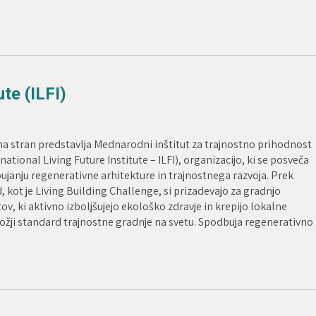
ute (ILFI)
na stran predstavlja Mednarodni inštitut za trajnostno prihodnost
national Living Future Institute – ILFI), organizacijo, ki se posveča
janju regenerativne arhitekture in trajnostnega razvoja. Prek
 kot je Living Building Challenge, si prizadevajo za gradnjo
ov, ki aktivno izboljšujejo ekološko zdravje in krepijo lokalne
trožji standard trajnostne gradnje na svetu. Spodbuja regenerativno