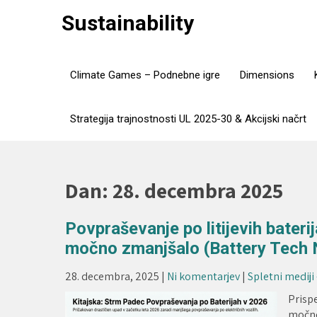
Skip
Sustainability
to
content
Climate Games – Podnebne igre
Dimensions
Strategija trajnostnosti UL 2025-30 & Akcijski načrt
Dan:
28. decembra 2025
Povpraševanje po litijevih bater
močno zmanjšalo (Battery Tech
28. decembra, 2025
|
Ni komentarjev
|
Spletni mediji
Prisp
močnem