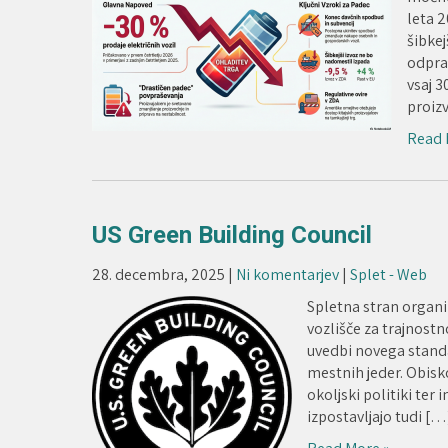
leta 2
šibkej
odprav
vsaj 3
proizv
Read 
US Green Building Council
28. decembra, 2025
|
Ni komentarjev
|
Splet - Web
Spletna stran organi
vozlišče za trajnostn
uvedbi novega standar
mestnih jeder. Obisk
okoljski politiki ter 
izpostavljajo tudi […