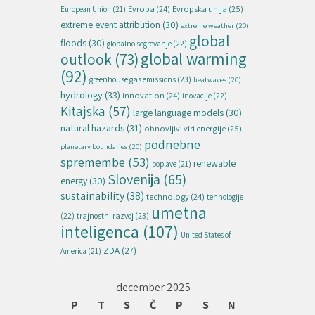
Evropska unija
(25)
Evropa
(24)
European Union
(21)
extreme event attribution
(30)
extreme weather
(20)
global
floods
(30)
globalno segrevanje
(22)
global warming
outlook
(73)
(92)
greenhouse gas emissions
(23)
heatwaves
(20)
hydrology
(33)
innovation
(24)
inovacije
(22)
Kitajska
(57)
large language models
(30)
natural hazards
(31)
obnovljivi viri energije
(25)
podnebne
planetary boundaries
(20)
spremembe
(53)
renewable
poplave
(21)
Slovenija
(65)
energy
(30)
sustainability
(38)
technology
(24)
tehnologije
umetna
(22)
trajnostni razvoj
(23)
inteligenca
(107)
United States of
ZDA
(27)
America
(21)
december 2025
P
T
S
Č
P
S
N