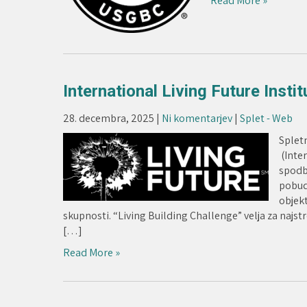
Read More »
International Living Future Instit
28. decembra, 2025
|
Ni komentarjev
|
Splet - Web
Splet
(Inter
spodbu
pobud,
objekt
skupnosti. “Living Building Challenge” velja za najs
[…]
Read More »