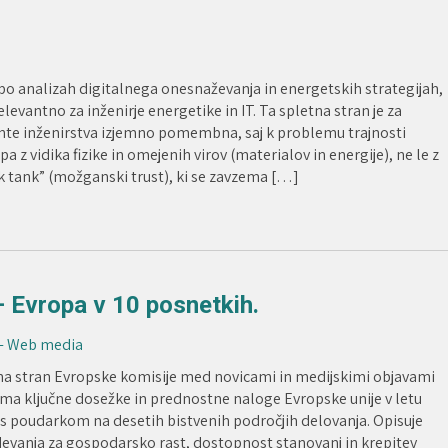
po analizah digitalnega onesnaževanja in energetskih strategijah,
elevantno za inženirje energetike in IT. Ta spletna stran je za
nte inženirstva izjemno pomembna, saj k problemu trajnosti
pa z vidika fizike in omejenih virov (materialov in energije), ne le z
nk tank” (možganski trust), ki se zavzema […]
 Evropa v 10 posnetkih.
 - Web media
na stran Evropske komisije med novicami in medijskimi objavami
ma ključne dosežke in prednostne naloge Evropske unije v letu
 s poudarkom na desetih bistvenih področjih delovanja. Opisuje
devanja za gospodarsko rast, dostopnost stanovanj in krepitev