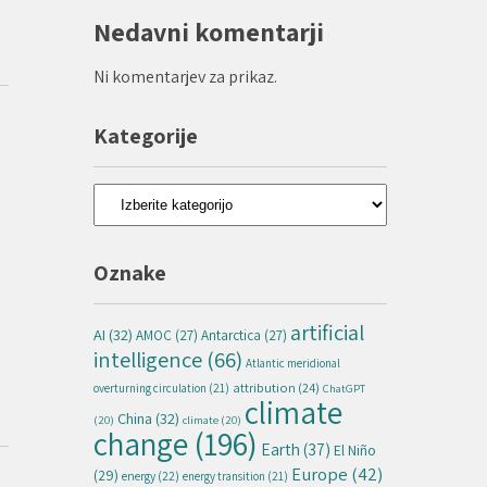
Nedavni komentarji
Ni komentarjev za prikaz.
Kategorije
Kategorije
Oznake
artificial
AI
(32)
AMOC
(27)
Antarctica
(27)
intelligence
(66)
Atlantic meridional
attribution
(24)
overturning circulation
(21)
ChatGPT
climate
China
(32)
(20)
climate
(20)
change
(196)
Earth
(37)
El Niño
Europe
(42)
(29)
energy
(22)
energy transition
(21)