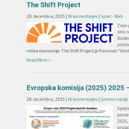
The Shift Project
28. decembra, 2025
|
Ni komentarjev
|
Splet - Web
Znan 
zelo r
štude
pristo
vidika ekonomije. The Shift Project je francoski “thi
Read More »
Evropska komisija (2025) 2025 –
28. decembra, 2025
|
Ni komentarjev
|
Spletni mediji
Splet
povze
2025,
priza