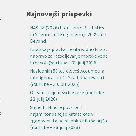
Najnovejši prispevki
o
NASEM (2026) Frontiers of Statistics
in Science and Engineering: 2035 and
Beyond.
Kitajska je pravkar rešila vodno krizo z
napravo za razsoljevanje morske vode
brez soli (YouTube – 31. julij 2026)
Naslednjih 50 let: človeštvo, umetna
inteligenca, moč | Yuval Noah Harari
(YouTube – 30. julij 2026)
Oceani imajo nevidne reke (YouTube –
22. julij 2026)
a
Super El Niño je povzročil
o
najsmrtonosnejšo katastrofo v
zgodovini. Ta pa bi lahko bila še hujša.
(YouTube – 28. julij 2028)