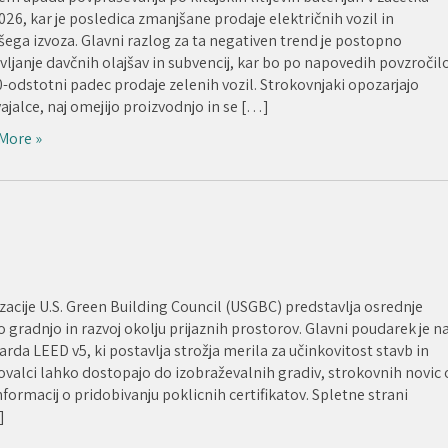
026, kar je posledica zmanjšane prodaje električnih vozil in
šega izvoza. Glavni razlog za ta negativen trend je postopno
ljanje davčnih olajšav in subvencij, kar bo po napovedih povzročil
0-odstotni padec prodaje zelenih vozil. Strokovnjaki opozarjajo
ajalce, naj omejijo proizvodnjo in se […]
More »
zacije U.S. Green Building Council (USGBC) predstavlja osrednje
o gradnjo in razvoj okolju prijaznih prostorov. Glavni poudarek je n
da LEED v5, ki postavlja strožja merila za učinkovitost stavb in
ovalci lahko dostopajo do izobraževalnih gradiv, strokovnih novic 
informacij o pridobivanju poklicnih certifikatov. Spletne strani
]