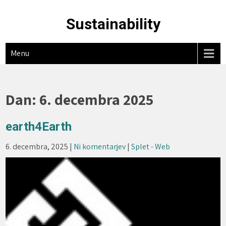
Skip
to
Sustainability
content
Menu
Dan:
6. decembra 2025
earth4Earth
6. decembra, 2025
|
Ni komentarjev
|
Splet - Web