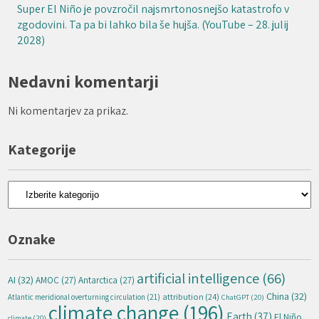
Super El Niño je povzročil najsmrtonosnejšo katastrofo v
zgodovini. Ta pa bi lahko bila še hujša. (YouTube – 28. julij
2028)
Nedavni komentarji
Ni komentarjev za prikaz.
Kategorije
Kategorije
Oznake
artificial intelligence
(66)
AI
(32)
AMOC
(27)
Antarctica
(27)
China
(32)
attribution
(24)
Atlantic meridional overturning circulation
(21)
ChatGPT
(20)
climate change
(196)
Earth
(37)
El Niño
climate
(20)