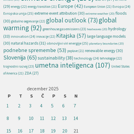
Europe
(42)
(29)
energy
(22)
Evropa
(24)
energy transition
(21)
European Union
(21)
extreme event attribution
(30)
floods
Evropska unija
(25)
extreme weather
(20)
global
global outlook
(73)
(30)
globalno segrevanje
(22)
warming
(92)
hydrology
greenhouse gas emissions
(23)
heatwaves
(20)
Kitajska
(57)
(33)
large language models
innovation
(24)
inovacije
(22)
natural hazards
(31)
(30)
obnovljivi viri energije
(25)
planetary boundaries
(20)
podnebne spremembe
(53)
renewable energy
(30)
poplave
(21)
Slovenija
(65)
sustainability
(38)
technology
(24)
tehnologije
(22)
umetna inteligenca
(107)
trajnostni razvoj
(23)
United States
ZDA
(27)
of America
(21)
december 2025
P
T
S
Č
P
S
N
1
2
3
4
5
6
7
8
9
10
11
12
13
14
15
16
17
18
19
20
21