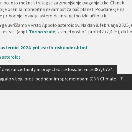
 in ocenijo možne strategije za zmanjšanje tveganja trka. Članek
olje ocenila morebitna nevarnost za naš planet. Poudarek je na
rihodnje lokacije asteroida in verjetno izključilo trk.
n ga uvrščamo v vrsto Appolo asteroidov. Na dan 8. februarja 2025 j
 lestvici (angl.
Torino scale
) z verjetnostjo 1 proti 42 (2,4 %), da b
/asteroid-2024-yr4-earth-risk/index.html
 asteroids
of deep uncertainty in projected ice loss. Science 387, 6734.
omagalo v boju proti podnebnim spremembam (CNN Climate – 7.