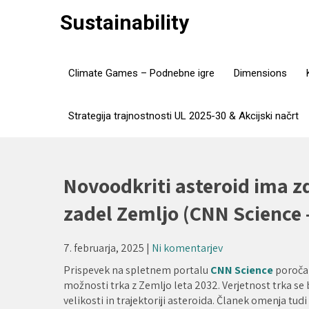
Skip
Sustainability
to
content
Climate Games – Podnebne igre
Dimensions
Strategija trajnostnosti UL 2025-30 & Akcijski načrt
Novoodkriti asteroid ima zd
zadel Zemljo (CNN Science –
7. februarja, 2025
|
Ni komentarjev
Prispevek na spletnem portalu
CNN Science
poroča
možnosti trka z Zemljo leta 2032. Verjetnost trka s
velikosti in trajektoriji asteroida. Članek omenja t