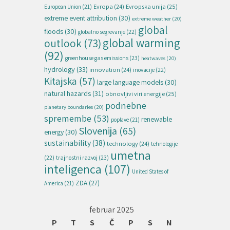
Evropska unija
(25)
Evropa
(24)
European Union
(21)
extreme event attribution
(30)
extreme weather
(20)
global
floods
(30)
globalno segrevanje
(22)
global warming
outlook
(73)
(92)
greenhouse gas emissions
(23)
heatwaves
(20)
hydrology
(33)
innovation
(24)
inovacije
(22)
Kitajska
(57)
large language models
(30)
natural hazards
(31)
obnovljivi viri energije
(25)
podnebne
planetary boundaries
(20)
spremembe
(53)
renewable
poplave
(21)
Slovenija
(65)
energy
(30)
sustainability
(38)
technology
(24)
tehnologije
umetna
(22)
trajnostni razvoj
(23)
inteligenca
(107)
United States of
ZDA
(27)
America
(21)
februar 2025
P
T
S
Č
P
S
N