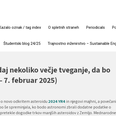
Kazalo oznak / tag index
O spletnih straneh
Periodicals
Po
Študentski blog 24/25
Trajnostno inženirstvo – Sustainable En
aj nekoliko večje tveganje, da bo
 7. februar 2025)
 o novo odkritem asteroidu
2024 YR4
in njegovi majhni, a povečan
e bo še spreminjala, ko bodo astronomi zbrali dodatne podatke o
udi pretekle dogodke trkov manjših asteroidov z Zemljo. Mednarodne