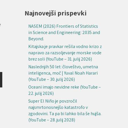
Najnovejši prispevki
e
NASEM (2026) Frontiers of Statistics
o
in Science and Engineering: 2035 and
Beyond.
Kitajska je pravkar rešila vodno krizo z
napravo za razsoljevanje morske vode
brez soli (YouTube – 31. julij 2026)
Naslednjih 50 let: človeštvo, umetna
inteligenca, moč | Yuval Noah Harari
(YouTube – 30. julij 2026)
Oceani imajo nevidne reke (YouTube –
22. julij 2026)
Super El Niño je povzročil
najsmrtonosnejšo katastrofo v
zgodovini. Ta pa bi lahko bila še hujša.
(YouTube – 28. julij 2028)