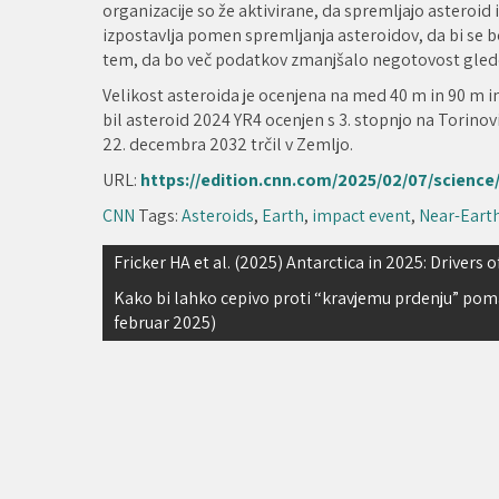
organizacije so že aktivirane, da spremljajo asteroid
izpostavlja pomen spremljanja asteroidov, da bi se b
tem, da bo več podatkov zmanjšalo negotovost glede p
Velikost asteroida je ocenjena na med 40 m in 90 m i
bil asteroid 2024 YR4 ocenjen s 3. stopnjo na Torinovi
22. decembra 2032 trčil v Zemljo.
URL:
https://edition.cnn.com/2025/02/07/science
CNN
Tags:
Asteroids
,
Earth
,
impact event
,
Near-Earth
Navigacija
Fricker HA et al. (2025) Antarctica in 2025: Drivers 
prispevka
Kako bi lahko cepivo proti “kravjemu prdenju” p
februar 2025)