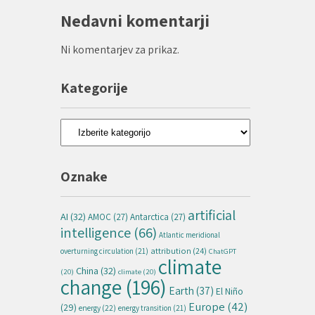
Nedavni komentarji
Ni komentarjev za prikaz.
Kategorije
Kategorije
Oznake
artificial
AI
(32)
AMOC
(27)
Antarctica
(27)
intelligence
(66)
Atlantic meridional
attribution
(24)
overturning circulation
(21)
ChatGPT
climate
China
(32)
(20)
climate
(20)
change
(196)
Earth
(37)
El Niño
Europe
(42)
(29)
energy
(22)
energy transition
(21)