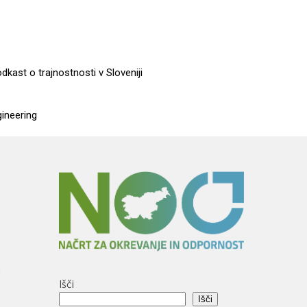
dkast o trajnostnosti v Sloveniji
gineering
i
Išči
Išči