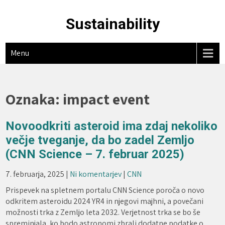
Skip
to
Sustainability
content
Menu
Oznaka:
impact event
Novoodkriti asteroid ima zdaj nekoliko
večje tveganje, da bo zadel Zemljo
(CNN Science – 7. februar 2025)
7. februarja, 2025
|
Ni komentarjev
|
CNN
Prispevek na spletnem portalu CNN Science poroča o novo
odkritem asteroidu 2024 YR4 in njegovi majhni, a povečani
možnosti trka z Zemljo leta 2032. Verjetnost trka se bo še
spreminjala, ko bodo astronomi zbrali dodatne podatke o