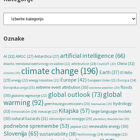
Kategorije
Oznake
artificial intelligence
(66)
AI
(32)
AMOC
(27)
Antarctica
(27)
China
(32)
attribution
(24)
Atlantic meridional overturning circulation
(21)
ChatGPT
(20)
climate change
(196)
Earth
(37)
El Niño
climate
(20)
Europe
(42)
(29)
energy
(22)
Evropa
(24)
energy transition
(21)
European Union
(21)
extreme event attribution
(30)
floods
Evropska unija
(25)
extreme weather
(20)
global
global outlook
(73)
(30)
globalno segrevanje
(22)
warming
(92)
hydrology
greenhouse gas emissions
(23)
heatwaves
(20)
Kitajska
(57)
(33)
large language models
innovation
(24)
inovacije
(22)
natural hazards
(31)
(30)
obnovljivi viri energije
(25)
planetary boundaries
(20)
podnebne spremembe
(53)
renewable energy
(30)
poplave
(21)
Slovenija
(65)
sustainability
(38)
technology
(24)
tehnologije
(22)