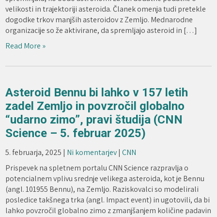
velikosti in trajektoriji asteroida. Članek omenja tudi pretekle
dogodke trkov manjših asteroidov z Zemljo. Mednarodne
organizacije so že aktivirane, da spremljajo asteroid in […]
Read More »
Asteroid Bennu bi lahko v 157 letih
zadel Zemljo in povzročil globalno
“udarno zimo”, pravi študija (CNN
Science – 5. februar 2025)
5. februarja, 2025
|
Ni komentarjev
|
CNN
Prispevek na spletnem portalu CNN Science razpravlja o
potencialnem vplivu srednje velikega asteroida, kot je Bennu
(angl. 101955 Bennu), na Zemljo. Raziskovalci so modelirali
posledice takšnega trka (angl. Impact event) in ugotovili, da bi
lahko povzročil globalno zimo z zmanjšanjem količine padavin