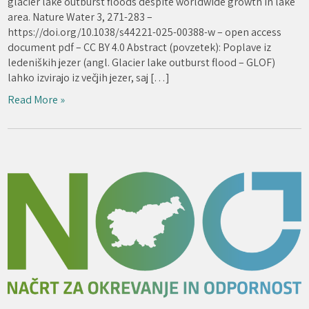
glacier lake outburst floods despite worldwide growth in lake
area. Nature Water 3, 271-283 –
https://doi.org/10.1038/s44221-025-00388-w – open access
document pdf – CC BY 4.0 Abstract (povzetek): Poplave iz
ledeniških jezer (angl. Glacier lake outburst flood – GLOF)
lahko izvirajo iz večjih jezer, saj […]
Read More »