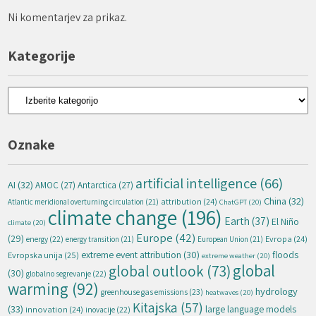
Ni komentarjev za prikaz.
Kategorije
Kategorije
Oznake
artificial intelligence
(66)
AI
(32)
AMOC
(27)
Antarctica
(27)
China
(32)
attribution
(24)
Atlantic meridional overturning circulation
(21)
ChatGPT
(20)
climate change
(196)
Earth
(37)
El Niño
climate
(20)
Europe
(42)
(29)
energy
(22)
Evropa
(24)
energy transition
(21)
European Union
(21)
extreme event attribution
(30)
floods
Evropska unija
(25)
extreme weather
(20)
global
global outlook
(73)
(30)
globalno segrevanje
(22)
warming
(92)
hydrology
greenhouse gas emissions
(23)
heatwaves
(20)
Kitajska
(57)
(33)
large language models
innovation
(24)
inovacije
(22)