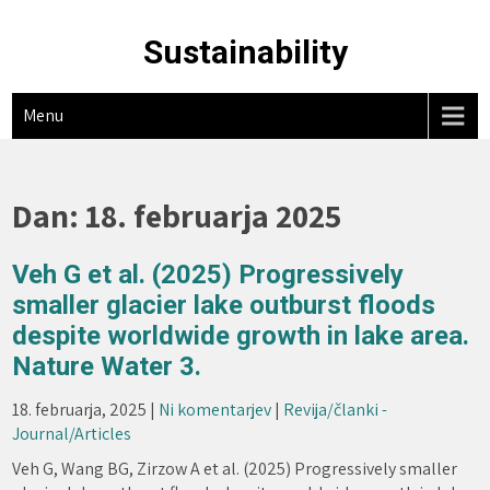
Skip
to
Sustainability
content
Menu
Dan:
18. februarja 2025
Veh G et al. (2025) Progressively
smaller glacier lake outburst floods
despite worldwide growth in lake area.
Nature Water 3.
18. februarja, 2025
|
Ni komentarjev
|
Revija/članki -
Journal/Articles
Veh G, Wang BG, Zirzow A et al. (2025) Progressively smaller