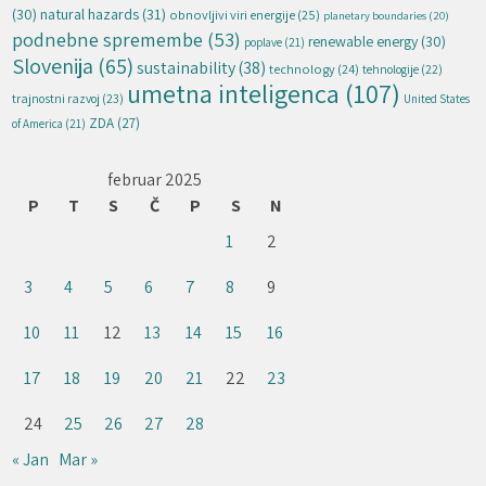
natural hazards
(31)
(30)
obnovljivi viri energije
(25)
planetary boundaries
(20)
podnebne spremembe
(53)
renewable energy
(30)
poplave
(21)
Slovenija
(65)
sustainability
(38)
technology
(24)
tehnologije
(22)
umetna inteligenca
(107)
trajnostni razvoj
(23)
United States
ZDA
(27)
of America
(21)
februar 2025
P
T
S
Č
P
S
N
1
2
3
4
5
6
7
8
9
10
11
12
13
14
15
16
17
18
19
20
21
22
23
24
25
26
27
28
« Jan
Mar »