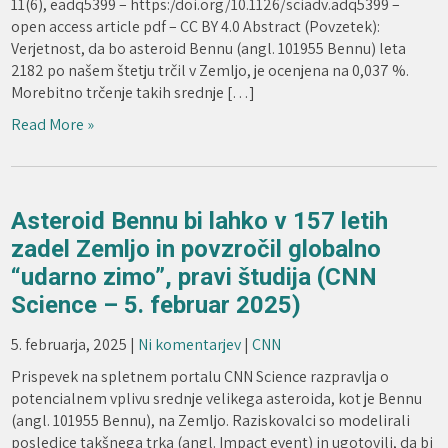
11(6), eadq5399 – https:/doi.org/10.1126/sciadv.adq5399 –
open access article pdf – CC BY 4.0 Abstract (Povzetek):
Verjetnost, da bo asteroid Bennu (angl. 101955 Bennu) leta
2182 po našem štetju trčil v Zemljo, je ocenjena na 0,037 %.
Morebitno trčenje takih srednje […]
Read More »
Asteroid Bennu bi lahko v 157 letih
zadel Zemljo in povzročil globalno
“udarno zimo”, pravi študija (CNN
Science – 5. februar 2025)
5. februarja, 2025
|
Ni komentarjev
|
CNN
Prispevek na spletnem portalu CNN Science razpravlja o
potencialnem vplivu srednje velikega asteroida, kot je Bennu
(angl. 101955 Bennu), na Zemljo. Raziskovalci so modelirali
posledice takšnega trka (angl. Impact event) in ugotovili, da bi