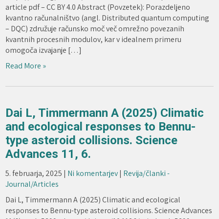
article pdf – CC BY 4.0 Abstract (Povzetek): Porazdeljeno
kvantno računalništvo (angl. Distributed quantum computing
– DQC) združuje računsko moč več omrežno povezanih
kvantnih procesnih modulov, kar v idealnem primeru
omogoča izvajanje […]
Read More »
Dai L, Timmermann A (2025) Climatic
and ecological responses to Bennu-
type asteroid collisions. Science
Advances 11, 6.
5. februarja, 2025
|
Ni komentarjev
|
Revija/članki -
Journal/Articles
Dai L, Timmermann A (2025) Climatic and ecological
responses to Bennu-type asteroid collisions. Science Advances