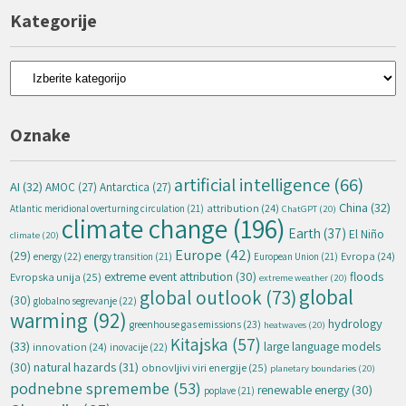
Kategorije
Kategorije
Oznake
artificial intelligence
(66)
AI
(32)
AMOC
(27)
Antarctica
(27)
China
(32)
attribution
(24)
Atlantic meridional overturning circulation
(21)
ChatGPT
(20)
climate change
(196)
Earth
(37)
El Niño
climate
(20)
Europe
(42)
(29)
energy
(22)
Evropa
(24)
energy transition
(21)
European Union
(21)
extreme event attribution
(30)
floods
Evropska unija
(25)
extreme weather
(20)
global
global outlook
(73)
(30)
globalno segrevanje
(22)
warming
(92)
hydrology
greenhouse gas emissions
(23)
heatwaves
(20)
Kitajska
(57)
(33)
large language models
innovation
(24)
inovacije
(22)
natural hazards
(31)
(30)
obnovljivi viri energije
(25)
planetary boundaries
(20)
podnebne spremembe
(53)
renewable energy
(30)
poplave
(21)