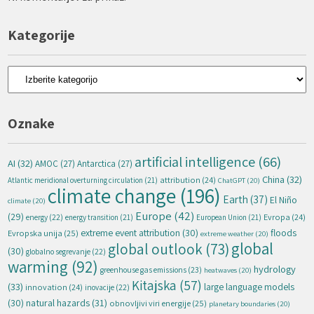
Kategorije
Kategorije
Oznake
artificial intelligence
(66)
AI
(32)
AMOC
(27)
Antarctica
(27)
China
(32)
attribution
(24)
Atlantic meridional overturning circulation
(21)
ChatGPT
(20)
climate change
(196)
Earth
(37)
El Niño
climate
(20)
Europe
(42)
(29)
energy
(22)
Evropa
(24)
energy transition
(21)
European Union
(21)
extreme event attribution
(30)
floods
Evropska unija
(25)
extreme weather
(20)
global
global outlook
(73)
(30)
globalno segrevanje
(22)
warming
(92)
hydrology
greenhouse gas emissions
(23)
heatwaves
(20)
Kitajska
(57)
(33)
large language models
innovation
(24)
inovacije
(22)
natural hazards
(31)
(30)
obnovljivi viri energije
(25)
planetary boundaries
(20)