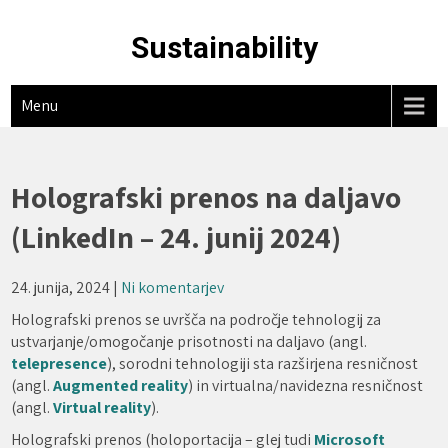
Skip
to
Sustainability
content
Menu
Holografski prenos na daljavo
(LinkedIn – 24. junij 2024)
24. junija, 2024
|
Ni komentarjev
Holografski prenos se uvršča na področje tehnologij za
ustvarjanje/omogočanje prisotnosti na daljavo (angl.
telepresence
), sorodni tehnologiji sta razširjena resničnost
(angl.
Augmented reality
) in virtualna/navidezna resničnost
(angl.
Virtual reality
).
Holografski prenos (holoportacija – glej tudi
Microsoft