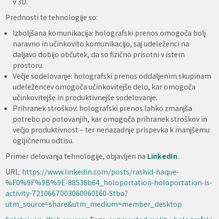
v 3D.
Prednosti te tehnologije so:
Izboljšana komunikacija: holografski prenos omogoča bolj
naravno in učinkovito komunikacijo, saj udeleženci na
daljavo dobijo občutek, da so fizično prisotni v istem
prostoru.
Večje sodelovanje: holografski prenos oddaljenim skupinam
udeležencev omogoča učinkovitejše delo, kar omogoča
učinkovitejše in produktivnejše sodelovanje.
Prihranek stroškov: holografski prenos lahko zmanjša
potrebo po potovanjih, kar omogoča prihranek stroškov in
večjo produktivnost – ter nenazadnje prispevka k manjšemu
ogljičnemu odtisu.
Primer delovanja tehnologije, objavljen na
LinkedIn
.
URL:
https://www.linkedin.com/posts/rashid-haque-
%F0%9F%9B%9E-88536b64_holoportation-holoportation-is-
activity-7210667003060060160-Stbo?
utm_source=share&utm_medium=member_desktop