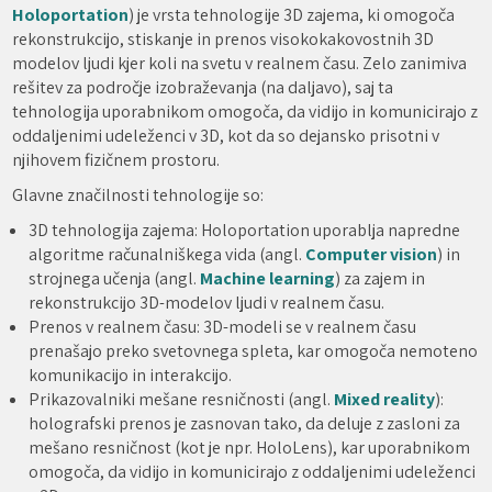
Holoportation
) je vrsta tehnologije 3D zajema, ki omogoča
rekonstrukcijo, stiskanje in prenos visokokakovostnih 3D
modelov ljudi kjer koli na svetu v realnem času. Zelo zanimiva
rešitev za področje izobraževanja (na daljavo), saj ta
tehnologija uporabnikom omogoča, da vidijo in komunicirajo z
oddaljenimi udeleženci v 3D, kot da so dejansko prisotni v
njihovem fizičnem prostoru.
Glavne značilnosti tehnologije so:
3D tehnologija zajema: Holoportation uporablja napredne
algoritme računalniškega vida (angl.
Computer vision
) in
strojnega učenja (angl.
Machine learning
) za zajem in
rekonstrukcijo 3D-modelov ljudi v realnem času.
Prenos v realnem času: 3D-modeli se v realnem času
prenašajo preko svetovnega spleta, kar omogoča nemoteno
komunikacijo in interakcijo.
Prikazovalniki mešane resničnosti (angl.
Mixed reality
):
holografski prenos je zasnovan tako, da deluje z zasloni za
mešano resničnost (kot je npr. HoloLens), kar uporabnikom
omogoča, da vidijo in komunicirajo z oddaljenimi udeleženci