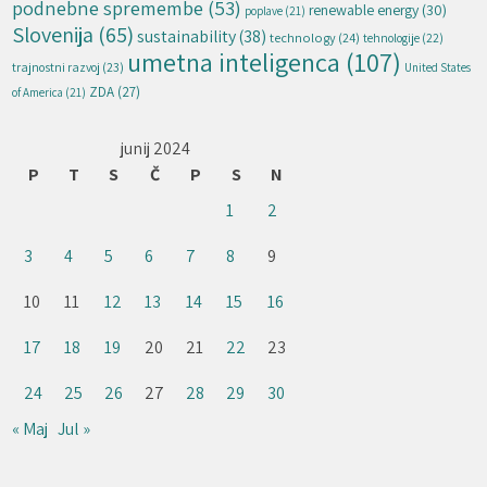
podnebne spremembe
(53)
renewable energy
(30)
poplave
(21)
Slovenija
(65)
sustainability
(38)
technology
(24)
tehnologije
(22)
umetna inteligenca
(107)
trajnostni razvoj
(23)
United States
ZDA
(27)
of America
(21)
junij 2024
P
T
S
Č
P
S
N
1
2
3
4
5
6
7
8
9
10
11
12
13
14
15
16
17
18
19
20
21
22
23
24
25
26
27
28
29
30
« Maj
Jul »