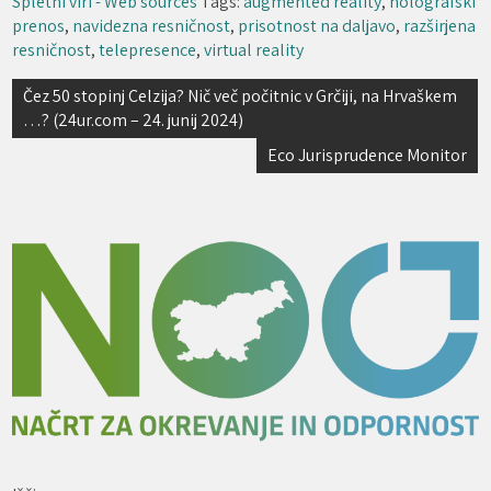
Spletni viri - Web sources
Tags:
augmented reality
,
holografski
prenos
,
navidezna resničnost
,
prisotnost na daljavo
,
razširjena
resničnost
,
telepresence
,
virtual reality
Navigacija
Čez 50 stopinj Celzija? Nič več počitnic v Grčiji, na Hrvaškem
…? (24ur.com – 24. junij 2024)
prispevka
Eco Jurisprudence Monitor