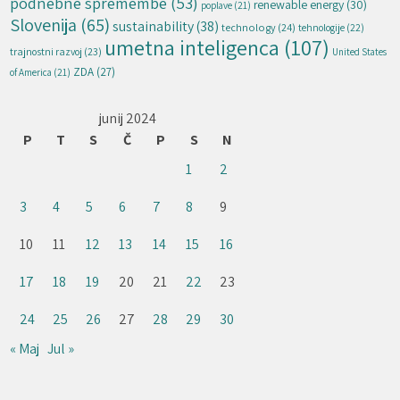
podnebne spremembe
(53)
renewable energy
(30)
poplave
(21)
Slovenija
(65)
sustainability
(38)
technology
(24)
tehnologije
(22)
umetna inteligenca
(107)
trajnostni razvoj
(23)
United States
ZDA
(27)
of America
(21)
junij 2024
P
T
S
Č
P
S
N
1
2
3
4
5
6
7
8
9
10
11
12
13
14
15
16
17
18
19
20
21
22
23
24
25
26
27
28
29
30
« Maj
Jul »