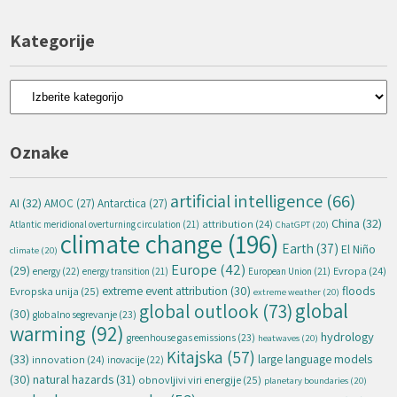
Kategorije
Kategorije
Oznake
artificial intelligence
(66)
AI
(32)
AMOC
(27)
Antarctica
(27)
China
(32)
attribution
(24)
Atlantic meridional overturning circulation
(21)
ChatGPT
(20)
climate change
(196)
Earth
(37)
El Niño
climate
(20)
Europe
(42)
(29)
energy
(22)
Evropa
(24)
energy transition
(21)
European Union
(21)
extreme event attribution
(30)
floods
Evropska unija
(25)
extreme weather
(20)
global
global outlook
(73)
(30)
globalno segrevanje
(23)
warming
(92)
hydrology
greenhouse gas emissions
(23)
heatwaves
(20)
Kitajska
(57)
(33)
large language models
innovation
(24)
inovacije
(22)
natural hazards
(31)
(30)
obnovljivi viri energije
(25)
planetary boundaries
(20)