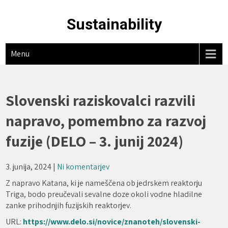
Skip
to
Sustainability
content
Menu
Slovenski raziskovalci razvili
napravo, pomembno za razvoj
fuzije (DELO – 3. junij 2024)
3. junija, 2024
|
Ni komentarjev
Z napravo Katana, ki je nameščena ob jedrskem reaktorju
Triga, bodo preučevali sevalne doze okoli vodne hladilne
zanke prihodnjih fuzijskih reaktorjev.
URL:
https://www.delo.si/novice/znanoteh/slovenski-