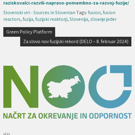
raziskovalci-razvili-napravo-pomembno-za-razvoj-fuzije/
Slovenski viri - Sources in Slovenian
Tags:
fusion
,
fusion
reactors
,
fuzija
,
fuzijski reaktorji
,
Slovenija
,
zlivanje jeder
Navigacija
Green Policy Platform
prispevka
Za slovo nov fuzijski rekord (DELO – 8. februar 2024)
Išči