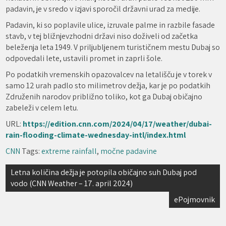
padavin, je v sredo v izjavi sporočil državni urad za medije.
Padavin, ki so poplavile ulice, izruvale palme in razbile fasade
stavb, v tej bližnjevzhodni državi niso doživeli od začetka
beleženja leta 1949. V priljubljenem turističnem mestu Dubaj so
odpovedali lete, ustavili promet in zaprli šole.
Po podatkih vremenskih opazovalcev na letališču je v torek v
samo 12 urah padlo sto milimetrov dežja, kar je po podatkih
Združenih narodov približno toliko, kot ga Dubaj običajno
zabeleži v celem letu.
URL:
https://edition.cnn.com/2024/04/17/weather/dubai-
rain-flooding-climate-wednesday-intl/index.html
CNN
Tags:
extreme rainfall
,
močne padavine
Navigacija
Letna količina dežja je potopila običajno suh Dubaj pod
vodo (CNN Weather – 17. april 2024)
prispevka
ePojmovnik