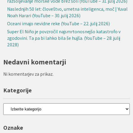
razsoljevanje morske vode brez soli (YouTube – 31. julij 2026)
Naslednjih 50 let: človeštvo, umetna inteligenca, moč | Yuval
Noah Harari (YouTube – 30. julij 2026)
Oceani imajo nevidne reke (YouTube – 22. julij 2026)
Super El Niño je povzročil najsmrtonosnejšo katastrofo v
zgodovini. Ta pa bi lahko bila še hujša. (YouTube – 28. julij
2028)
Nedavni komentarji
Ni komentarjev za prikaz.
Kategorije
Kategorije
Oznake