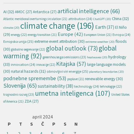
artificial intelligence
(66)
AI
(32)
AMOC
(27)
Antarctica
(27)
China
(32)
attribution
(24)
Atlantic meridional overturning circulation
(21)
ChatGPT
(20)
climate change
(196)
Earth
(37)
El Niño
climate
(20)
Europe
(42)
(29)
energy
(22)
Evropa
(24)
energy transition
(21)
European Union
(21)
extreme event attribution
(30)
floods
Evropska unija
(25)
extreme weather
(20)
global
global outlook
(73)
(30)
globalno segrevanje
(22)
warming
(92)
hydrology
greenhouse gas emissions
(23)
heatwaves
(20)
Kitajska
(57)
(33)
large language models
innovation
(24)
inovacije
(22)
natural hazards
(31)
(30)
obnovljivi viri energije
(25)
planetary boundaries
(20)
podnebne spremembe
(53)
renewable energy
(30)
poplave
(21)
Slovenija
(65)
sustainability
(38)
technology
(24)
tehnologije
(22)
umetna inteligenca
(107)
trajnostni razvoj
(23)
United States
ZDA
(27)
of America
(21)
april 2024
P
T
S
Č
P
S
N
1
2
3
4
5
6
7