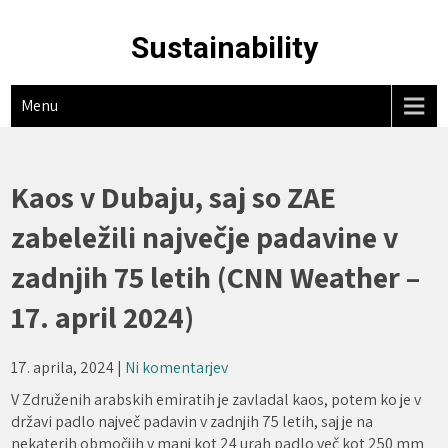
Skip
to
Sustainability
content
Menu
Kaos v Dubaju, saj so ZAE
zabeležili največje padavine v
zadnjih 75 letih (CNN Weather –
17. april 2024)
17. aprila, 2024
|
Ni komentarjev
V Združenih arabskih emiratih je zavladal kaos, potem ko je v
državi padlo največ padavin v zadnjih 75 letih, saj je na
nekaterih območjih v manj kot 24 urah padlo več kot 250 mm