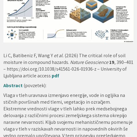
Li C, Batibeniz F, Wang Y
et al.
(2026) The critical role of soil
moisture in compound hazards.
Nature Geoscience
19
, 390–401
– https://doi.org/10.1038/s41561-026-01936-z – University of
Ljubljana article access
pdf
Abstract
(povzetek):
Vlaga v tleh uravnava izmenjavo energije, vode in ogljika na
stičnih površinah med tlemi, vegetacijo in ozračjem.
Ekstremne vrednosti vlage v tleh lahko prek medsebojnega
delovanja z različnimi procesi zemeljskega sistema okrepijo
naravne nevarnosti. Kljub svojemu mehanističnemu pomenu je
vlaga v tleh v raziskavah nevarnosti in napovednih okvirih še
vedno premalo upoštevana. V tem prispevku pregledujemo