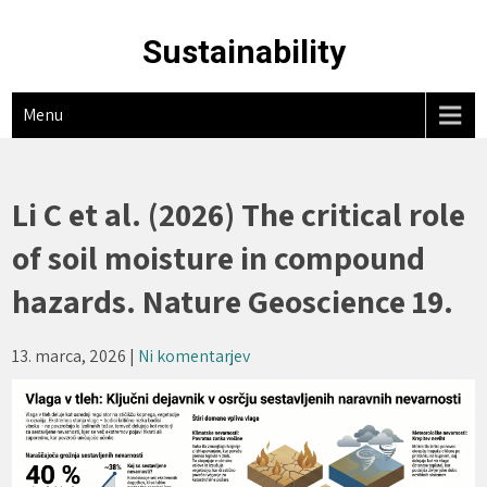
Skip
to
Sustainability
content
Menu
Li C et al. (2026) The critical role
of soil moisture in compound
hazards. Nature Geoscience 19.
13. marca, 2026
|
Ni komentarjev