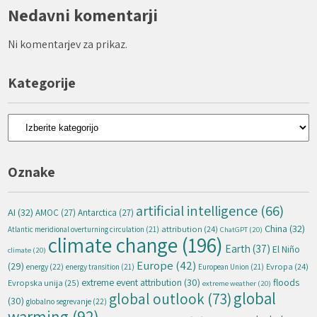
Nedavni komentarji
Ni komentarjev za prikaz.
Kategorije
Kategorije
Oznake
artificial intelligence
(66)
AI
(32)
AMOC
(27)
Antarctica
(27)
China
(32)
attribution
(24)
Atlantic meridional overturning circulation
(21)
ChatGPT
(20)
climate change
(196)
Earth
(37)
El Niño
climate
(20)
Europe
(42)
(29)
energy
(22)
Evropa
(24)
energy transition
(21)
European Union
(21)
extreme event attribution
(30)
floods
Evropska unija
(25)
extreme weather
(20)
global
global outlook
(73)
(30)
globalno segrevanje
(22)
warming
(92)