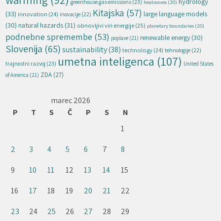
hydrology
greenhouse gas emissions
(23)
heatwaves
(20)
Kitajska
(57)
(33)
large language models
innovation
(24)
inovacije
(22)
natural hazards
(31)
(30)
obnovljivi viri energije
(25)
planetary boundaries
(20)
podnebne spremembe
(53)
renewable energy
(30)
poplave
(21)
Slovenija
(65)
sustainability
(38)
technology
(24)
tehnologije
(22)
umetna inteligenca
(107)
trajnostni razvoj
(23)
United States
ZDA
(27)
of America
(21)
marec 2026
P
T
S
Č
P
S
N
1
2
3
4
5
6
7
8
9
10
11
12
13
14
15
16
17
18
19
20
21
22
23
24
25
26
27
28
29