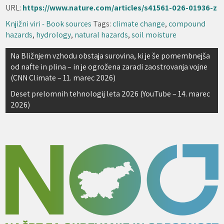
URL:
https://www.nature.com/articles/s41561-026-01936-z
Knjižni viri - Book sources
Tags:
climate change
,
compound
hazards
,
hydrology
,
natural hazards
,
soil moisture
Navigacija
Na Bližnjem vzhodu obstaja surovina, ki je še pomembnejša
od nafte in plina – in je ogrožena zaradi zaostrovanja vojne
prispevka
(CNN Climate – 11. marec 2026)
Deset prelomnih tehnologij leta 2026 (YouTube – 14. marec
2026)