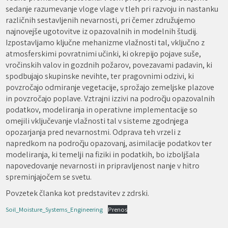
sedanje razumevanje vloge vlage v tleh pri razvoju in nastanku
različnih sestavljenih nevarnosti, pri čemer združujemo
najnovejše ugotovitve iz opazovalnih in modelnih študij.
Izpostavljamo ključne mehanizme vlažnosti tal, vključno z
atmosferskimi povratnimi učinki, ki okrepijo pojave suše,
vročinskih valov in gozdnih požarov, povezavami padavin, ki
spodbujajo skupinske nevihte, ter pragovnimi odzivi, ki
povzročajo odmiranje vegetacije, sprožajo zemeljske plazove
in povzročajo poplave. Vztrajni izzivi na področju opazovalnih
podatkov, modeliranja in operativne implementacije so
omejili vključevanje vlažnosti tal v sisteme zgodnjega
opozarjanja pred nevarnostmi. Odprava teh vrzeli z
napredkom na področju opazovanj, asimilacije podatkov ter
modeliranja, ki temelji na fiziki in podatkih, bo izboljšala
napovedovanje nevarnosti in pripravljenost nanje v hitro
spreminjajočem se svetu.
Povzetek članka kot predstavitev z zdrski.
Soil_Moisture_Systems_Engineering
Prenos