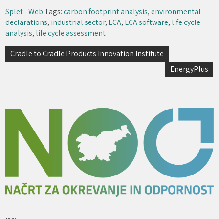
Splet - Web
Tags:
carbon footprint analysis
,
environmental
declarations
,
industrial sector
,
LCA
,
LCA software
,
life cycle
analysis
,
life cycle assessment
Navigacija
Cradle to Cradle Products Innovation Institute
prispevka
EnergyPlus