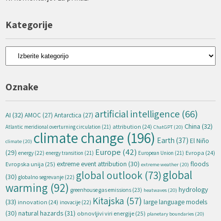
Kategorije
Kategorije
Oznake
artificial intelligence
(66)
AI
(32)
AMOC
(27)
Antarctica
(27)
China
(32)
attribution
(24)
Atlantic meridional overturning circulation
(21)
ChatGPT
(20)
climate change
(196)
Earth
(37)
El Niño
climate
(20)
Europe
(42)
(29)
energy
(22)
Evropa
(24)
energy transition
(21)
European Union
(21)
extreme event attribution
(30)
floods
Evropska unija
(25)
extreme weather
(20)
global
global outlook
(73)
(30)
globalno segrevanje
(22)
warming
(92)
hydrology
greenhouse gas emissions
(23)
heatwaves
(20)
Kitajska
(57)
(33)
large language models
innovation
(24)
inovacije
(22)
natural hazards
(31)
(30)
obnovljivi viri energije
(25)
planetary boundaries
(20)