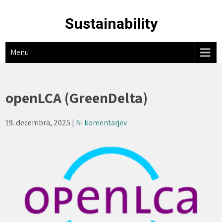
Skip
to
Sustainability
content
Menu
openLCA (GreenDelta)
19. decembra, 2025
|
Ni komentarjev