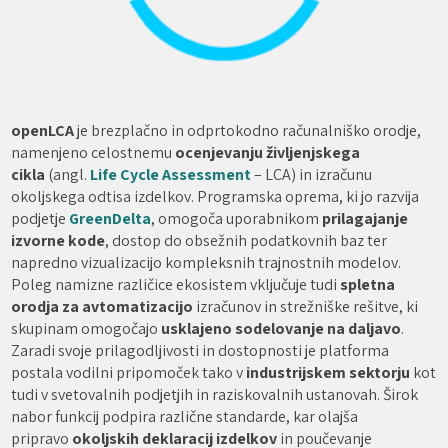
openLCA
je brezplačno in odprtokodno računalniško orodje,
namenjeno celostnemu
ocenjevanju življenjskega
cikla
(angl.
Life Cycle Assessment
– LCA) in izračunu
okoljskega odtisa izdelkov. Programska oprema, ki jo razvija
podjetje
GreenDelta
, omogoča uporabnikom
prilagajanje
izvorne kode
, dostop do obsežnih podatkovnih baz ter
napredno vizualizacijo kompleksnih trajnostnih modelov.
Poleg namizne različice ekosistem vključuje tudi
spletna
orodja za avtomatizacijo
izračunov in strežniške rešitve, ki
skupinam omogočajo
usklajeno sodelovanje na daljavo
.
Zaradi svoje prilagodljivosti in dostopnosti je platforma
postala vodilni pripomoček tako v
industrijskem sektorju
kot
tudi v svetovalnih podjetjih in raziskovalnih ustanovah. Širok
nabor funkcij podpira različne standarde, kar olajša
pripravo
okoljskih deklaracij izdelkov
in poučevanje