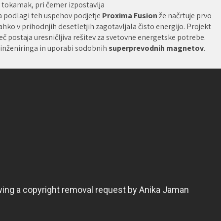
a tokamak, pri čemer izpostavlja
 podlagi teh uspehov podjetje
Proxima Fusion
že načrtuje prvo
 lahko v prihodnjih desetletjih zagotavljala čisto energijo. Projekt
več postaja uresničljiva rešitev za svetovne energetske potrebe.
 inženiringa in uporabi sodobnih
superprevodnih magnetov
.