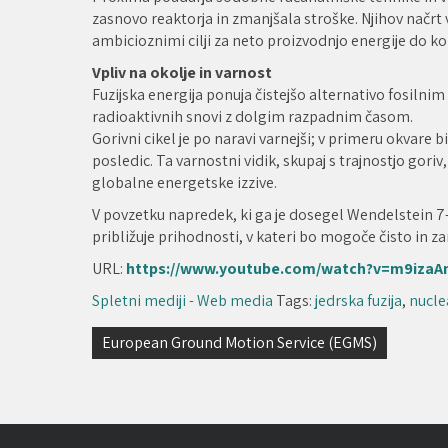
zasnovo reaktorja in zmanjšala stroške. Njihov načrt 
ambicioznimi cilji za neto proizvodnjo energije do konc
Vpliv na okolje in varnost
Fuzijska energija ponuja čistejšo alternativo fosilni
radioaktivnih snovi z dolgim razpadnim časom.
Gorivni cikel je po naravi varnejši; v primeru okvare b
posledic. Ta varnostni vidik, skupaj s trajnostjo goriv, 
globalne energetske izzive.
V povzetku napredek, ki ga je dosegel Wendelstein 7-X
približuje prihodnosti, v kateri bo mogoče čisto in za
URL:
https://www.youtube.com/watch?v=m9izaA
Spletni mediji - Web media
Tags:
jedrska fuzija
,
nucle
Navigacija
European Ground Motion Service (EGMS)
prispevka