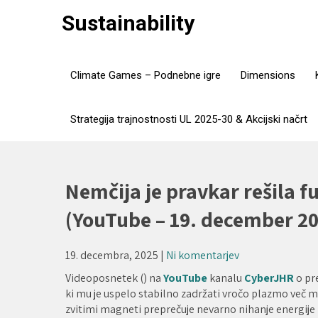
Skip
Sustainability
to
content
Climate Games – Podnebne igre
Dimensions
Strategija trajnostnosti UL 2025-30 & Akcijski načrt
Nemčija je pravkar rešila fu
(YouTube – 19. december 20
19. decembra, 2025
|
Ni komentarjev
Videoposnetek () na
YouTube
kanalu
CyberJHR
o pr
ki mu je uspelo stabilno zadržati vročo plazmo več 
zvitimi magneti preprečuje nevarno nihanje energije