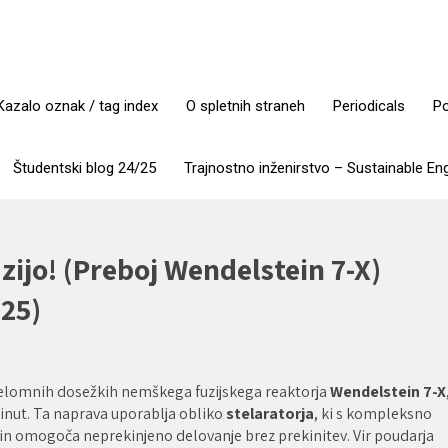
Kazalo oznak / tag index
O spletnih straneh
Periodicals
Po
Študentski blog 24/25
Trajnostno inženirstvo – Sustainable En
zijo! (Preboj Wendelstein 7-X)
25)
elomnih dosežkih nemškega fuzijskega reaktorja
Wendelstein 7-X
minut. Ta naprava uporablja obliko
stelaratorja
, ki s kompleksno
 in omogoča neprekinjeno delovanje brez prekinitev. Vir poudarja