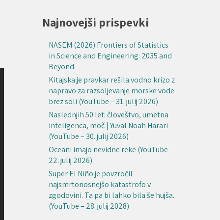
Najnovejši prispevki
NASEM (2026) Frontiers of Statistics
in Science and Engineering: 2035 and
Beyond.
Kitajska je pravkar rešila vodno krizo z
napravo za razsoljevanje morske vode
brez soli (YouTube – 31. julij 2026)
Naslednjih 50 let: človeštvo, umetna
inteligenca, moč | Yuval Noah Harari
(YouTube – 30. julij 2026)
Oceani imajo nevidne reke (YouTube –
22. julij 2026)
Super El Niño je povzročil
najsmrtonosnejšo katastrofo v
zgodovini. Ta pa bi lahko bila še hujša.
(YouTube – 28. julij 2028)