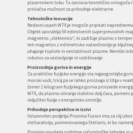
plazemskem toku. Ta zasnova teoretično omogoča nepr
privlačna možnost za prihodnje elektrarne.
Tehnološke inovacije
Nedavni uspeh W7X je mogoče pripisati naprednemu i
Objekt uporablja 50 edinstvenih superprevodnih magn
magnetno „steklenico“, ki zadržuje plazmo s tempera
teh magnetov z milimetrsko natančnostjo je ključne
uhajanje toplote in nestabilnost plazme. Nemški inženi
robotov za sestavljanje in vzdrževanje.
Proizvodnja goriva in energije
Za praktično fuzijsko energijo sta najpogostejša goriva
morski vodi, tricij pa se lahko proizvaja iz litija v re
čemer 1 kilogram fuzijskega goriva proizvede energ
W7X, da plazmo ohranja stabilno dalj časa, pomeni po
vključitev fuzije v energetsko omrežje.
Prihodnje perspektive in izzivi
Ustanovitev podjetja Proxima Fusion ima za cilj izkor
stellaratorja, poimenovanega Stellaris, ki bo namenj
Proxima poudarja sodobne računalniške tehnike in