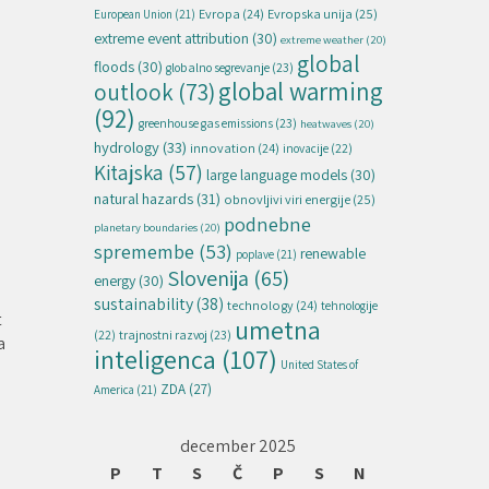
Evropska unija
(25)
Evropa
(24)
European Union
(21)
extreme event attribution
(30)
extreme weather
(20)
global
floods
(30)
globalno segrevanje
(23)
global warming
outlook
(73)
(92)
greenhouse gas emissions
(23)
heatwaves
(20)
hydrology
(33)
innovation
(24)
inovacije
(22)
Kitajska
(57)
large language models
(30)
natural hazards
(31)
obnovljivi viri energije
(25)
podnebne
planetary boundaries
(20)
spremembe
(53)
renewable
poplave
(21)
Slovenija
(65)
energy
(30)
sustainability
(38)
technology
(24)
tehnologije
t
umetna
(22)
trajnostni razvoj
(23)
a
inteligenca
(107)
United States of
ZDA
(27)
America
(21)
december 2025
P
T
S
Č
P
S
N