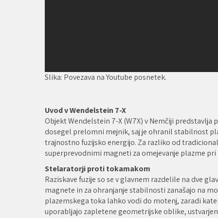
Slika: Povezava na Youtube posnetek.
Uvod v Wendelstein 7-X
Objekt Wendelstein 7-X (W7X) v Nemčiji predstavlja 
dosegel prelomni mejnik, saj je ohranil stabilnost
trajnostno fuzijsko energijo. Za razliko od tradicion
superprevodnimi magneti za omejevanje plazme pri 
Stelaratorji proti tokamakom
Raziskave fuzije so se v glavnem razdelile na dve gl
magnete in za ohranjanje stabilnosti zanašajo na mo
plazemskega toka lahko vodi do motenj, zaradi katerih
uporabljajo zapletene geometrijske oblike, ustvarje