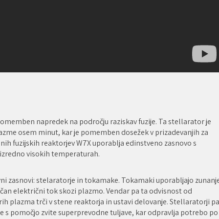
pomemben napredek na področju raziskav fuzije. Ta stellarator je
 plazme osem minut, kar je pomemben dosežek v prizadevanjih za
alnih fuzijskih reaktorjev W7X uporablja edinstveno zasnovo s
izredno visokih temperaturah.
avni zasnovi: stelaratorje in tokamake. Tokamaki uporabljajo zunanj
čan električni tok skozi plazmo. Vendar pa ta odvisnost od
 plazma trči v stene reaktorja in ustavi delovanje. Stellaratorji p
ne s pomočjo zvite superprevodne tuljave, kar odpravlja potrebo po