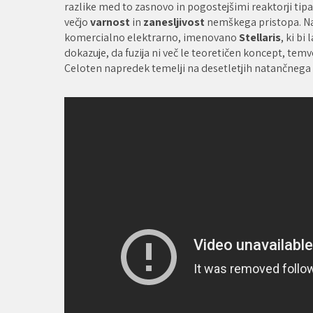
razlike med to zasnovo in pogostejšimi reaktorji tip
večjo
varnost
in
zanesljivost
nemškega pristopa. Na
komercialno elektrarno, imenovano
Stellaris
, ki bi
dokazuje, da fuzija ni več le teoretičen koncept, tem
Celoten napredek temelji na desetletjih natančnega