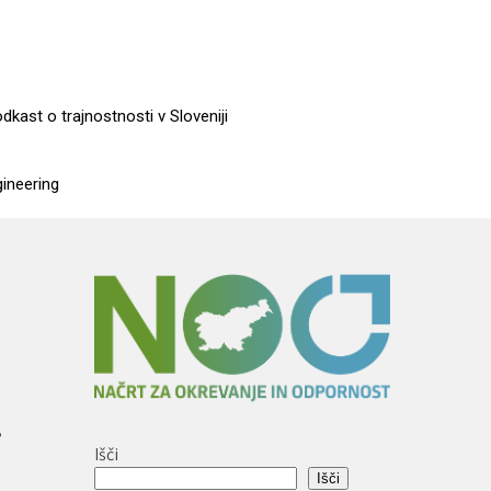
dkast o trajnostnosti v Sloveniji
gineering
,
Išči
Išči