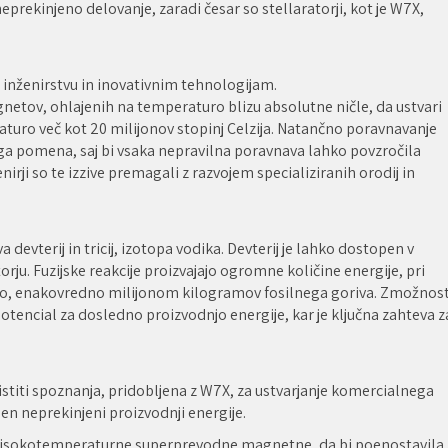
ekinjeno delovanje, zaradi česar so stellaratorji, kot je W7X,
nženirstvu in inovativnim tehnologijam.
etov, ohlajenih na temperaturo blizu absolutne ničle, da ustvari
turo več kot 20 milijonov stopinj Celzija. Natančno poravnavanje
ga pomena, saj bi vsaka nepravilna poravnava lahko povzročila
rji so te izzive premagali z razvojem specializiranih orodij in
 devterij in tricij, izotopa vodika. Devterij je lahko dostopen v
aktorju. Fuzijske reakcije proizvajajo ogromne količine energije, pri
ijo, enakovredno milijonom kilogramov fosilnega goriva. Zmožnos
tencial za dosledno proizvodnjo energije, kar je ključna zahteva z
istiti spoznanja, pridobljena z W7X, za ustvarjanje komercialnega
en neprekinjeni proizvodnji energije.
 visokotemperaturne superprevodne magnetne, da bi poenostavila