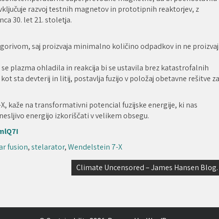
vključuje razvoj testnih magnetov in prototipnih reaktorjev, z
a 30. let 21. stoletja.
m gorivom, saj proizvaja minimalno količino odpadkov in ne proizva
i se plazma ohladila in reakcija bi se ustavila brez katastrofalnih
kot sta devterij in litij, postavlja fuzijo v položaj obetavne rešitve z
, kaže na transformativni potencial fuzijske energije, ki nas
nesljivo energijo izkoriščati v velikem obsegu.
mlQ7I
ar fusion
,
stelarator
,
Wendelstein 7-X
Climate Uncensored – James Hansen Blog.