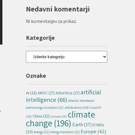
Nedavni komentarji
Ni komentarjev za prikaz.
Kategorije
Kategorije
Oznake
artificial
AI
(32)
AMOC
(27)
Antarctica
(27)
intelligence
(66)
Atlantic meridional
attribution
(24)
overturning circulation
(21)
ChatGPT
e
climate
China
(32)
(20)
climate
(20)
change
(196)
a
Earth
(37)
El Niño
Europe
(42)
(29)
energy
(22)
energy transition
(21)