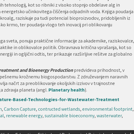
h tehnologij, kot so ribniki z visoko stopnjo obdelave alg in
in energetsko učinkovitega čiščenja odpadnih voda. Knjiga poudarja
roalg, raziskuje pa tudi potencial bioproizvodov, pridobljenih iz
lsko krmo, ter poudarja vlogo teh inovacij pri oblikovanju
ega sveta, ponuja praktične informacije za akademike, raziskovalce
aktike in oblikovalce politik. Obravnava kritična vprašanja, kot so
giji in ogljični odtis, ter prikazuje razširljive rešitve za globalno
Treatment and Bioenergy Production
predvideva prihodnost, v
 k uspešnemu krožnemu biogospodarstvu. Z združevanjem naravnih
lja načrt za preoblikovanje okoljskih izzivov v trajnostne
ga zdravja planeta (angl.
Planetary health
).
Nature-Based-Technologies-for-Wastewater-Treatment
n
,
Carbon Capture
,
contructed wetlands
,
environmental footprint
,
al
,
renewable energy
,
sustainable bioeconomy
,
wasterwater
,