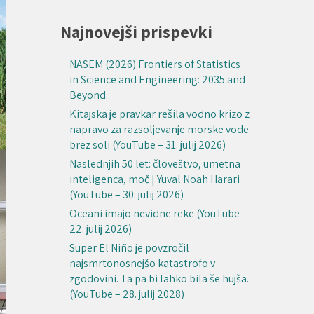
Najnovejši prispevki
NASEM (2026) Frontiers of Statistics
in Science and Engineering: 2035 and
Beyond.
Kitajska je pravkar rešila vodno krizo z
napravo za razsoljevanje morske vode
brez soli (YouTube – 31. julij 2026)
Naslednjih 50 let: človeštvo, umetna
inteligenca, moč | Yuval Noah Harari
(YouTube – 30. julij 2026)
Oceani imajo nevidne reke (YouTube –
22. julij 2026)
Super El Niño je povzročil
najsmrtonosnejšo katastrofo v
zgodovini. Ta pa bi lahko bila še hujša.
(YouTube – 28. julij 2028)