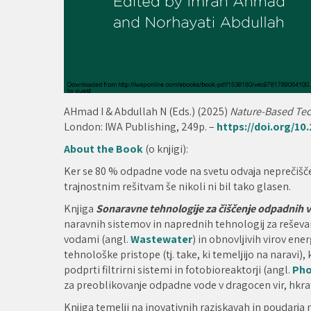
AHmad I & Abdullah N (Eds.) (2025)
Nature-Based Tec
London: IWA Publishing, 249p. –
https://doi.org/1
About the Book
(o knjigi):
Ker se 80 % odpadne vode na svetu odvaja neprečiščene
trajnostnim rešitvam še nikoli ni bil tako glasen.
Knjiga
Sonaravne tehnologije za čiščenje odpadnih v
naravnih sistemov in naprednih tehnologij za reševan
vodami (angl.
Wastewater
) in obnovljivih virov ener
tehnološke pristope (tj. take, ki temeljijo na naravi)
podprti filtrirni sistemi in fotobioreaktorji (angl.
Pho
za preoblikovanje odpadne vode v dragocen vir, hkrat
Knjiga temelji na inovativnih raziskavah in poudarja