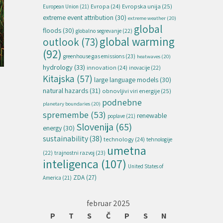
Evropska unija
(25)
Evropa
(24)
European Union
(21)
extreme event attribution
(30)
extreme weather
(20)
global
floods
(30)
globalno segrevanje
(22)
global warming
outlook
(73)
(92)
greenhouse gas emissions
(23)
heatwaves
(20)
hydrology
(33)
innovation
(24)
inovacije
(22)
Kitajska
(57)
large language models
(30)
0
natural hazards
(31)
obnovljivi viri energije
(25)
podnebne
planetary boundaries
(20)
spremembe
(53)
renewable
poplave
(21)
Slovenija
(65)
energy
(30)
sustainability
(38)
technology
(24)
tehnologije
umetna
(22)
trajnostni razvoj
(23)
inteligenca
(107)
United States of
ZDA
(27)
America
(21)
februar 2025
P
T
S
Č
P
S
N