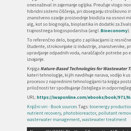
onesnaževal in zajemanje ogljika. Preučuje vlogo novi
hibridni sistemi čiščenja, pri doseganju stroškovno 
znanstveno ozadje proizvodnje biodizla na osnovi mik
alg, kot so biognojila, bioplastika in dodatki za živa
trajnostnega biogospodarstva (angl.
Bioeconomy
).
To referenčno delo, bogato z aplikacijami iz resničn
študente, strokovnjake iz industrije, znanstvenike, pr
upravljanje odpadnih voda, naraščajoče potrebe po ener
izvajanje.
Knjiga
Nature-Based Technologies for Wastewater 
kateri tehnologije, ki jih navdihuje narava, vodijo
procesov z naprednimi tehnologijami ta knjiga postav
priložnosti ter spodbujanje čistejšega in odpornejše
URL:
https://iwaponline.com/ebooks/book/971/
Knjižni viri - Book sources
Tags:
bioenergy productio
nutrient recovery
,
photobioreactor
,
pollutant remov
wasterwater management
,
wastewater treatment