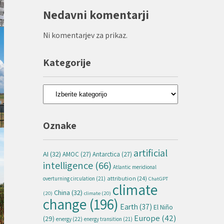
Nedavni komentarji
Ni komentarjev za prikaz.
Kategorije
Kategorije
Oznake
artificial
AI
(32)
AMOC
(27)
Antarctica
(27)
intelligence
(66)
Atlantic meridional
attribution
(24)
overturning circulation
(21)
ChatGPT
climate
China
(32)
(20)
climate
(20)
change
(196)
Earth
(37)
El Niño
Europe
(42)
(29)
energy
(22)
energy transition
(21)