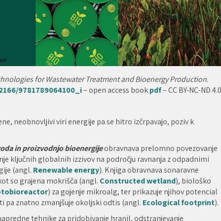
hnologies for Wastewater Treatment and Bioenergy Production
.
0.2166/9781789064100_i
– open access book
pdf
– CC BY-NC-ND 4.
, neobnovljivi viri energije pa se hitro izčrpavajo, poziv k
oda in proizvodnjo bioenergije
obravnava prelomno povezovanje
je ključnih globalnih izzivov na področju ravnanja z odpadnimi
gije (angl.
Renewable energy
). Knjiga obravnava sonaravne
, kot so grajena mokrišča (angl.
Constructed wetland
), biološko
tobioreactor
) za gojenje mikroalg, ter prikazuje njihov potencial
i pa znatno zmanjšuje okoljski odtis (angl.
Ecological footprint
).
 napredne tehnike za pridobivanje hranil, odstranjevanje