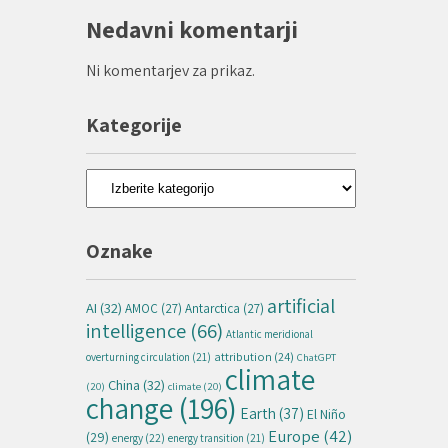
Nedavni komentarji
Ni komentarjev za prikaz.
Kategorije
Kategorije
Oznake
artificial
AI
(32)
AMOC
(27)
Antarctica
(27)
intelligence
(66)
Atlantic meridional
attribution
(24)
overturning circulation
(21)
ChatGPT
climate
China
(32)
(20)
climate
(20)
change
(196)
Earth
(37)
El Niño
Europe
(42)
(29)
energy
(22)
energy transition
(21)