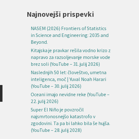
Najnovejši prispevki
NASEM (2026) Frontiers of Statistics
in Science and Engineering: 2035 and
Beyond.
Kitajska je pravkar rešila vodno krizo z
napravo za razsoljevanje morske vode
brez soli (YouTube – 31. julij 2026)
Naslednjih 50 let: človeštvo, umetna
inteligenca, moč | Yuval Noah Harari
(YouTube – 30. julij 2026)
Oceani imajo nevidne reke (YouTube –
22. julij 2026)
Super El Niño je povzročil
najsmrtonosnejšo katastrofo v
zgodovini. Ta pa bi lahko bila še hujša.
(YouTube – 28. julij 2028)