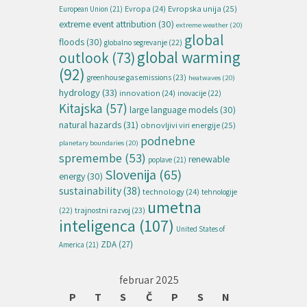
Evropska unija
(25)
Evropa
(24)
European Union
(21)
extreme event attribution
(30)
extreme weather
(20)
global
floods
(30)
globalno segrevanje
(22)
global warming
outlook
(73)
(92)
greenhouse gas emissions
(23)
heatwaves
(20)
hydrology
(33)
innovation
(24)
inovacije
(22)
Kitajska
(57)
large language models
(30)
natural hazards
(31)
obnovljivi viri energije
(25)
podnebne
planetary boundaries
(20)
spremembe
(53)
renewable
poplave
(21)
Slovenija
(65)
energy
(30)
sustainability
(38)
technology
(24)
tehnologije
umetna
(22)
trajnostni razvoj
(23)
inteligenca
(107)
United States of
ZDA
(27)
America
(21)
februar 2025
P
T
S
Č
P
S
N