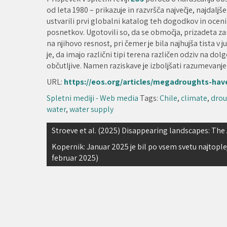
od leta 1980 – prikazuje in razvršča največje, najdaljš
ustvarili prvi globalni katalog teh dogodkov in ocenil
posnetkov. Ugotovili so, da se območja, prizadeta zara
na njihovo resnost, pri čemer je bila najhujša tista
je, da imajo različni tipi terena različen odziv na dolg
občutljive. Namen raziskave je izboljšati razumevanje
URL:
https://eos.org/articles/megadroughts-hav
Spletni mediji - Web media
Tags:
Chile
,
climate
,
drou
water
,
water supply
Navigacija
Stroeve et al. (2025) Disappearing landscapes: The 
prispevka
Kopernik: Januar 2025 je bil po vsem svetu najtoplejš
februar 2025)