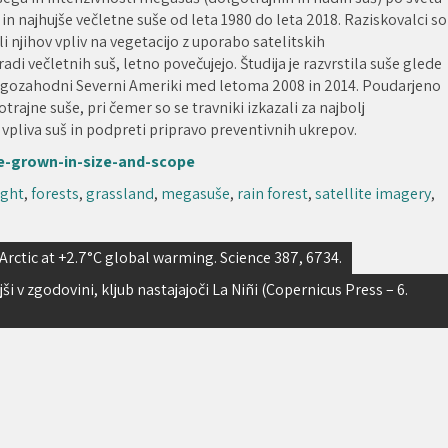
e in najhujše večletne suše od leta 1980 do leta 2018. Raziskovalci so
i njihov vpliv na vegetacijo z uporabo satelitskih
di večletnih suš, letno povečujejo. Študija je razvrstila suše glede
 v jugozahodni Severni Ameriki med letoma 2008 in 2014. Poudarjeno
otrajne suše, pri čemer so se travniki izkazali za najbolj
 vpliva suš in podpreti pripravo preventivnih ukrepov.
e-grown-in-size-and-scope
ght
,
forests
,
grassland
,
megasuše
,
rain forest
,
satellite imagery
,
Arctic at +2.7°C global warming. Science 387, 6734.
i v zgodovini, kljub nastajajoči La Niñi (Copernicus Press – 6.