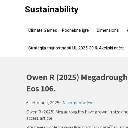
Skip
Sustainability
to
content
Climate Games – Podnebne igre
Dimensions
Strategija trajnostnosti UL 2025-30 & Akcijski načrt
Owen R (2025) Megadrought
Eos 106.
6. februarja, 2025
|
Ni komentarjev
Owen R (2025) Megadroughts have grown in size an
access article
Prispevek v spletni reviji
Eos
poroča o naraščanju obs