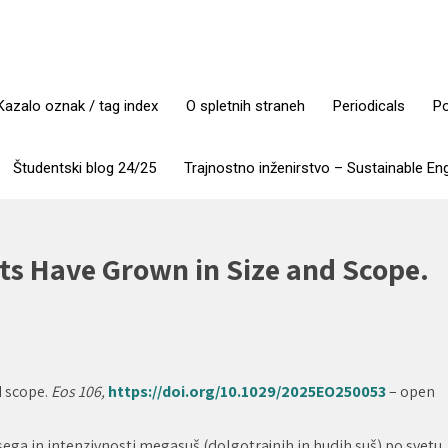
Kazalo oznak / tag index
O spletnih straneh
Periodicals
Po
Študentski blog 24/25
Trajnostno inženirstvo – Sustainable En
s Have Grown in Size and Scope.
d scope.
Eos 106,
https://doi.org/10.1029/2025EO250053
– open
ega in intenzivnosti megasuš (dolgotrajnih in hudih suš) po svetu