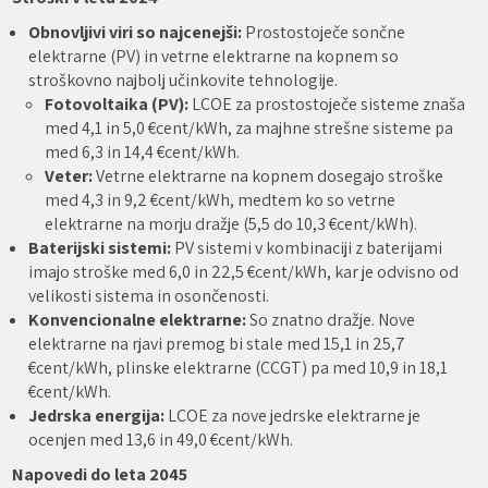
Obnovljivi viri so najcenejši:
Prostostoječe sončne
elektrarne (PV) in vetrne elektrarne na kopnem so
stroškovno najbolj učinkovite tehnologije.
Fotovoltaika (PV):
LCOE za prostostoječe sisteme znaša
med 4,1 in 5,0 €cent/kWh, za majhne strešne sisteme pa
med 6,3 in 14,4 €cent/kWh.
Veter:
Vetrne elektrarne na kopnem dosegajo stroške
med 4,3 in 9,2 €cent/kWh, medtem ko so vetrne
elektrarne na morju dražje (5,5 do 10,3 €cent/kWh).
Baterijski sistemi:
PV sistemi v kombinaciji z baterijami
imajo stroške med 6,0 in 22,5 €cent/kWh, kar je odvisno od
velikosti sistema in osončenosti.
Konvencionalne elektrarne:
So znatno dražje. Nove
elektrarne na rjavi premog bi stale med 15,1 in 25,7
€cent/kWh, plinske elektrarne (CCGT) pa med 10,9 in 18,1
€cent/kWh.
Jedrska energija:
LCOE za nove jedrske elektrarne je
ocenjen med 13,6 in 49,0 €cent/kWh.
Napovedi do leta 2045