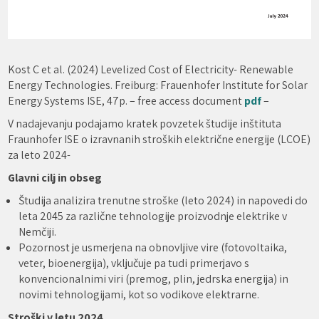
Kost C et al. (2024) Levelized Cost of Electricity- Renewable
Energy Technologies. Freiburg: Frauenhofer Institute for Solar
Energy Systems ISE, 47p. – free access document
pdf
–
V nadajevanju podajamo kratek povzetek študije inštituta
Fraunhofer ISE o izravnanih stroških električne energije (LCOE)
za leto 2024-
Glavni cilj in obseg
Študija analizira trenutne stroške (leto 2024) in napovedi do
leta 2045 za različne tehnologije proizvodnje elektrike v
Nemčiji.
Pozornost je usmerjena na obnovljive vire (fotovoltaika,
veter, bioenergija), vključuje pa tudi primerjavo s
konvencionalnimi viri (premog, plin, jedrska energija) in
novimi tehnologijami, kot so vodikove elektrarne.
Stroški v letu 2024