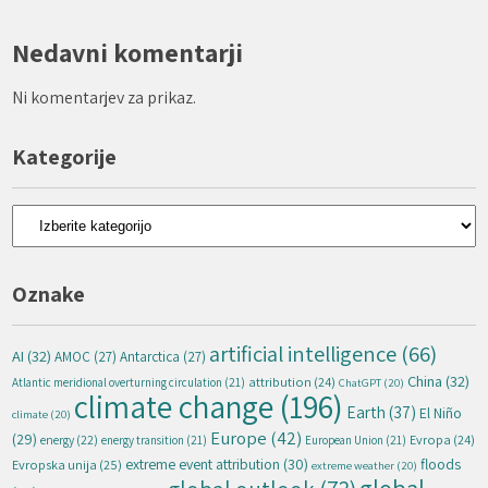
Nedavni komentarji
Ni komentarjev za prikaz.
Kategorije
Kategorije
Oznake
artificial intelligence
(66)
AI
(32)
AMOC
(27)
Antarctica
(27)
China
(32)
attribution
(24)
Atlantic meridional overturning circulation
(21)
ChatGPT
(20)
climate change
(196)
Earth
(37)
El Niño
climate
(20)
Europe
(42)
(29)
energy
(22)
Evropa
(24)
energy transition
(21)
European Union
(21)
extreme event attribution
(30)
floods
Evropska unija
(25)
extreme weather
(20)