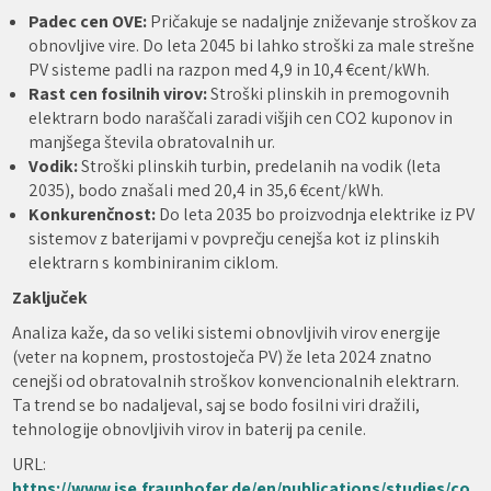
Padec cen OVE:
Pričakuje se nadaljnje zniževanje stroškov za
obnovljive vire. Do leta 2045 bi lahko stroški za male strešne
PV sisteme padli na razpon med 4,9 in 10,4 €cent/kWh.
Rast cen fosilnih virov:
Stroški plinskih in premogovnih
elektrarn bodo naraščali zaradi višjih cen CO2 kuponov in
manjšega števila obratovalnih ur.
Vodik:
Stroški plinskih turbin, predelanih na vodik (leta
2035), bodo znašali med 20,4 in 35,6 €cent/kWh.
Konkurenčnost:
Do leta 2035 bo proizvodnja elektrike iz PV
sistemov z baterijami v povprečju cenejša kot iz plinskih
elektrarn s kombiniranim ciklom.
Zaključek
Analiza kaže, da so veliki sistemi obnovljivih virov energije
(veter na kopnem, prostostoječa PV) že leta 2024 znatno
cenejši od obratovalnih stroškov konvencionalnih elektrarn.
Ta trend se bo nadaljeval, saj se bodo fosilni viri dražili,
tehnologije obnovljivih virov in baterij pa cenile.
URL:
https://www.ise.fraunhofer.de/en/publications/studies/co