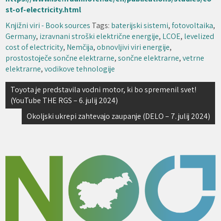
st-of-electricity.html
Knjižni viri - Book sources
Tags:
baterijski sistemi
,
fotovoltaika
,
Germany
,
izravnani stroški električne energije
,
LCOE
,
levelized
cost of electricity
,
Nemčija
,
obnovljivi viri energije
,
prostostoječe sončne elektrarne
,
sončne elektrarne
,
vetrne
elektrarne
,
vodikove tehnologije
Navigacija
Toyota je predstavila vodni motor, ki bo spremenil svet!
(YouTube THE RGS – 6. julij 2024)
prispevka
Okoljski ukrepi zahtevajo zaupanje (DELO – 7. julij 2024)