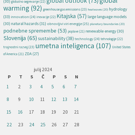
global
global outlook
(73)
(30)
globalno segrevanje
(22)
warming
(92)
hydrology
greenhouse gas emissions
(23)
heatwaves
(20)
Kitajska
(57)
(33)
large language models
innovation
(24)
inovacije
(22)
natural hazards
(31)
(30)
obnovljivi viri energije
(25)
planetary boundaries
(20)
podnebne spremembe
(53)
renewable energy
(30)
poplave
(21)
Slovenija
(65)
sustainability
(38)
technology
(24)
tehnologije
(22)
umetna inteligenca
(107)
trajnostni razvoj
(23)
United States
ZDA
(27)
of America
(21)
julij 2024
P
T
S
Č
P
S
N
1
2
3
4
5
6
7
8
9
10
11
12
13
14
15
16
17
18
19
20
21
22
23
24
25
26
27
28