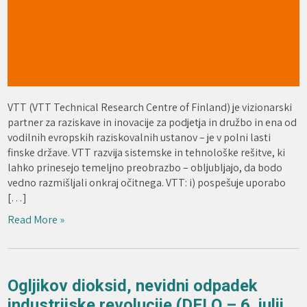
VTT (VTT Technical Research Centre of Finland) je vizionarski
partner za raziskave in inovacije za podjetja in družbo in ena od
vodilnih evropskih raziskovalnih ustanov – je v polni lasti
finske države. VTT razvija sistemske in tehnološke rešitve, ki
lahko prinesejo temeljno preobrazbo – obljubljajo, da bodo
vedno razmišljali onkraj očitnega. VTT: i) pospešuje uporabo
[…]
Read More »
Ogljikov dioksid, nevidni odpadek
industrijske revolucije (DELO – 6. julij