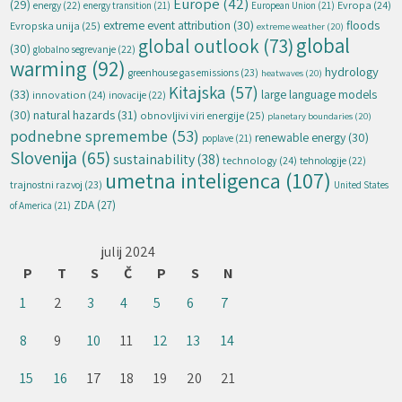
Europe
(42)
(29)
energy
(22)
Evropa
(24)
energy transition
(21)
European Union
(21)
extreme event attribution
(30)
floods
Evropska unija
(25)
extreme weather
(20)
global
global outlook
(73)
(30)
globalno segrevanje
(22)
warming
(92)
hydrology
greenhouse gas emissions
(23)
heatwaves
(20)
Kitajska
(57)
(33)
large language models
innovation
(24)
inovacije
(22)
natural hazards
(31)
(30)
obnovljivi viri energije
(25)
planetary boundaries
(20)
podnebne spremembe
(53)
renewable energy
(30)
poplave
(21)
Slovenija
(65)
sustainability
(38)
technology
(24)
tehnologije
(22)
umetna inteligenca
(107)
trajnostni razvoj
(23)
United States
ZDA
(27)
of America
(21)
julij 2024
P
T
S
Č
P
S
N
1
2
3
4
5
6
7
8
9
10
11
12
13
14
15
16
17
18
19
20
21