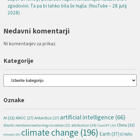
zgodovini. Ta pa bi lahko bila še hujša. (YouTube – 28. julij
2028)
Nedavni komentarji
Ni komentarjev za prikaz.
Kategorije
Kategorije
Oznake
artificial intelligence
(66)
AI
(32)
AMOC
(27)
Antarctica
(27)
China
(32)
attribution
(24)
Atlantic meridional overturning circulation
(21)
ChatGPT
(20)
climate change
(196)
Earth
(37)
El Niño
climate
(20)