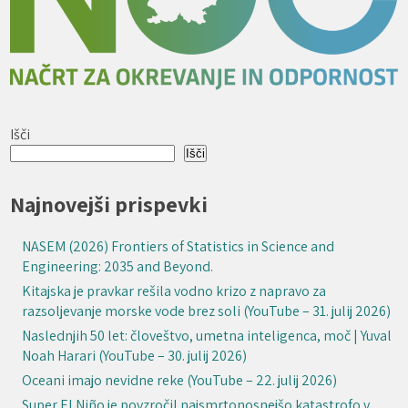
Išči
Išči
Najnovejši prispevki
NASEM (2026) Frontiers of Statistics in Science and
Engineering: 2035 and Beyond.
Kitajska je pravkar rešila vodno krizo z napravo za
razsoljevanje morske vode brez soli (YouTube – 31. julij 2026)
Naslednjih 50 let: človeštvo, umetna inteligenca, moč | Yuval
Noah Harari (YouTube – 30. julij 2026)
Oceani imajo nevidne reke (YouTube – 22. julij 2026)
Super El Niño je povzročil najsmrtonosnejšo katastrofo v