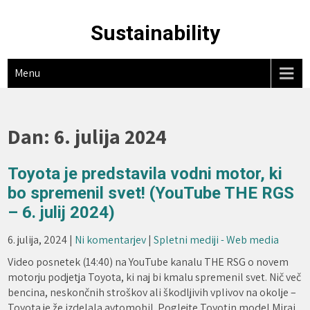
Skip
to
Sustainability
content
Menu
Dan:
6. julija 2024
Toyota je predstavila vodni motor, ki
bo spremenil svet! (YouTube THE RGS
– 6. julij 2024)
6. julija, 2024
|
Ni komentarjev
|
Spletni mediji - Web media
Video posnetek (14:40) na YouTube kanalu THE RSG o novem
motorju podjetja Toyota, ki naj bi kmalu spremenil svet. Nič več
bencina, neskončnih stroškov ali škodljivih vplivov na okolje –
Toyota je že izdelala avtomobil. Poglejte Toyotin model Mirai.