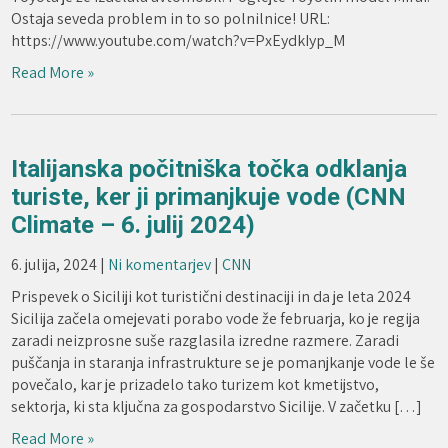
Ostaja seveda problem in to so polnilnice! URL:
https://www.youtube.com/watch?v=PxEydkIyp_M
Read More »
Italijanska počitniška točka odklanja
turiste, ker ji primanjkuje vode (CNN
Climate – 6. julij 2024)
6. julija, 2024
|
Ni komentarjev
|
CNN
Prispevek o Siciliji kot turistični destinaciji in da je leta 2024
Sicilija začela omejevati porabo vode že februarja, ko je regija
zaradi neizprosne suše razglasila izredne razmere. Zaradi
puščanja in staranja infrastrukture se je pomanjkanje vode le še
povečalo, kar je prizadelo tako turizem kot kmetijstvo,
sektorja, ki sta ključna za gospodarstvo Sicilije. V začetku […]
Read More »