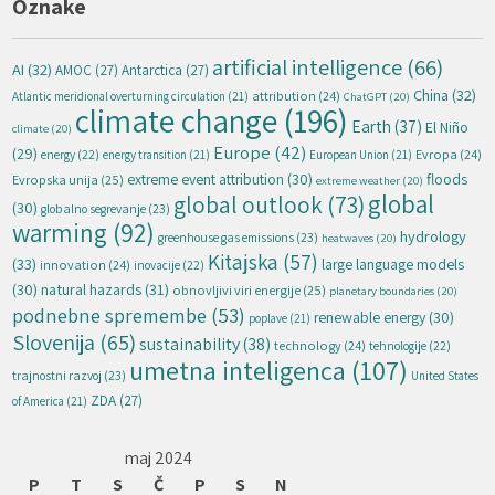
Oznake
artificial intelligence
(66)
AI
(32)
AMOC
(27)
Antarctica
(27)
China
(32)
attribution
(24)
Atlantic meridional overturning circulation
(21)
ChatGPT
(20)
climate change
(196)
Earth
(37)
El Niño
climate
(20)
Europe
(42)
(29)
energy
(22)
Evropa
(24)
energy transition
(21)
European Union
(21)
extreme event attribution
(30)
floods
Evropska unija
(25)
extreme weather
(20)
global
global outlook
(73)
(30)
globalno segrevanje
(23)
warming
(92)
hydrology
greenhouse gas emissions
(23)
heatwaves
(20)
Kitajska
(57)
(33)
large language models
innovation
(24)
inovacije
(22)
natural hazards
(31)
(30)
obnovljivi viri energije
(25)
planetary boundaries
(20)
podnebne spremembe
(53)
renewable energy
(30)
poplave
(21)
Slovenija
(65)
sustainability
(38)
technology
(24)
tehnologije
(22)
umetna inteligenca
(107)
trajnostni razvoj
(23)
United States
ZDA
(27)
of America
(21)
maj 2024
P
T
S
Č
P
S
N