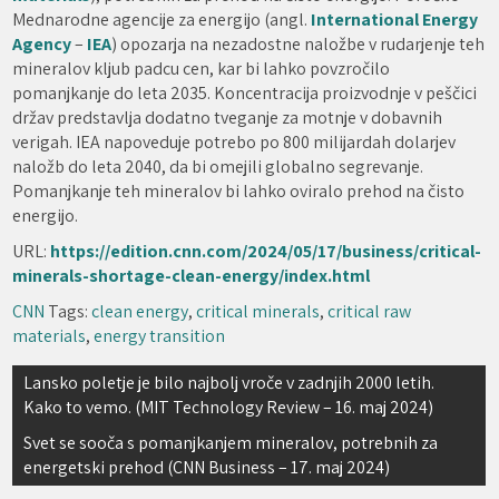
Mednarodne agencije za energijo (angl.
International Energy
Agency
–
IEA
) opozarja na nezadostne naložbe v rudarjenje teh
mineralov kljub padcu cen, kar bi lahko povzročilo
pomanjkanje do leta 2035. Koncentracija proizvodnje v peščici
držav predstavlja dodatno tveganje za motnje v dobavnih
verigah. IEA napoveduje potrebo po 800 milijardah dolarjev
naložb do leta 2040, da bi omejili globalno segrevanje.
Pomanjkanje teh mineralov bi lahko oviralo prehod na čisto
energijo.
URL:
https://edition.cnn.com/2024/05/17/business/critical-
minerals-shortage-clean-energy/index.html
CNN
Tags:
clean energy
,
critical minerals
,
critical raw
materials
,
energy transition
Navigacija
Lansko poletje je bilo najbolj vroče v zadnjih 2000 letih.
Kako to vemo. (MIT Technology Review – 16. maj 2024)
prispevka
Svet se sooča s pomanjkanjem mineralov, potrebnih za
energetski prehod (CNN Business – 17. maj 2024)