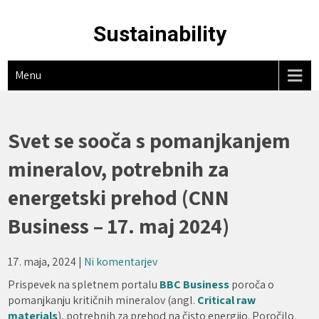
Skip
to
Sustainability
content
Menu
Svet se sooča s pomanjkanjem
mineralov, potrebnih za
energetski prehod (CNN
Business – 17. maj 2024)
17. maja, 2024
|
Ni komentarjev
Prispevek na spletnem portalu
BBC Business
poroča o
pomanjkanju kritičnih mineralov (angl.
Critical raw
materials
), potrebnih za prehod na čisto energijo. Poročilo