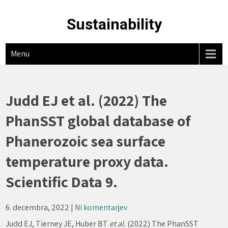
Skip
to
Sustainability
content
Menu
Judd EJ et al. (2022) The
PhanSST global database of
Phanerozoic sea surface
temperature proxy data.
Scientific Data 9.
6. decembra, 2022
|
Ni komentarjev
Judd EJ, Tierney JE, Huber BT
et al.
(2022) The PhanSST