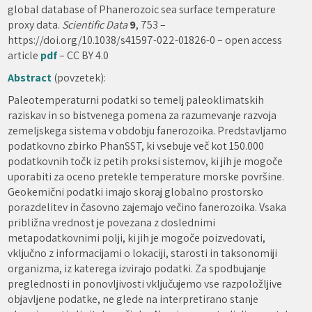
global database of Phanerozoic sea surface temperature
proxy data.
Scientific Data
9
, 753 –
https://doi.org/10.1038/s41597-022-01826-0 – open access
article
pdf
– CC BY 4.0
Abstract
(povzetek):
Paleotemperaturni podatki so temelj paleoklimatskih
raziskav in so bistvenega pomena za razumevanje razvoja
zemeljskega sistema v obdobju fanerozoika. Predstavljamo
podatkovno zbirko PhanSST, ki vsebuje več kot 150.000
podatkovnih točk iz petih proksi sistemov, ki jih je mogoče
uporabiti za oceno pretekle temperature morske površine.
Geokemični podatki imajo skoraj globalno prostorsko
porazdelitev in časovno zajemajo večino fanerozoika. Vsaka
približna vrednost je povezana z doslednimi
metapodatkovnimi polji, ki jih je mogoče poizvedovati,
vključno z informacijami o lokaciji, starosti in taksonomiji
organizma, iz katerega izvirajo podatki. Za spodbujanje
preglednosti in ponovljivosti vključujemo vse razpoložljive
objavljene podatke, ne glede na interpretirano stanje