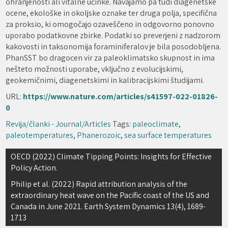
ohranjenosti ali vitalne učinke. Navajamo pa tudi diagenetske
ocene, ekološke in okoljske oznake ter druga polja, specifična
za proksio, ki omogočajo ozaveščeno in odgovorno ponovno
uporabo podatkovne zbirke. Podatki so preverjeni z nadzorom
kakovosti in taksonomija foraminiferalov je bila posodobljena.
PhanSST bo dragocen vir za paleoklimatsko skupnost in ima
nešteto možnosti uporabe, vključno z evolucijskimi,
geokemičnimi, diagenetskimi in kalibracijskimi študijami.
URL:
https://www.nature.com/articles/s41597-022-01826-
0
Revija/članki - Journal/Articles
Tags:
paleoclimate
,
paleotemperatures
,
Phanerozoic
,
sea surface temperatures
Navigacija
OECD (2022) Climate Tipping Points: Insights for Effective
Policy Action.
prispevka
Philip et al. (2022) Rapid attribution analysis of the
extraordinary heat wave on the Pacific coast of the US and
Canada in June 2021. Earth System Dynamics 13(4), 1689-
1713