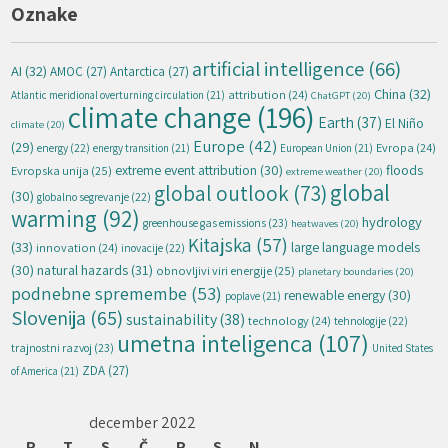
Oznake
artificial intelligence
(66)
AI
(32)
AMOC
(27)
Antarctica
(27)
China
(32)
attribution
(24)
Atlantic meridional overturning circulation
(21)
ChatGPT
(20)
climate change
(196)
Earth
(37)
El Niño
climate
(20)
Europe
(42)
(29)
energy
(22)
Evropa
(24)
energy transition
(21)
European Union
(21)
extreme event attribution
(30)
floods
Evropska unija
(25)
extreme weather
(20)
global
global outlook
(73)
(30)
globalno segrevanje
(22)
warming
(92)
hydrology
greenhouse gas emissions
(23)
heatwaves
(20)
Kitajska
(57)
(33)
large language models
innovation
(24)
inovacije
(22)
natural hazards
(31)
(30)
obnovljivi viri energije
(25)
planetary boundaries
(20)
podnebne spremembe
(53)
renewable energy
(30)
poplave
(21)
Slovenija
(65)
sustainability
(38)
technology
(24)
tehnologije
(22)
umetna inteligenca
(107)
trajnostni razvoj
(23)
United States
ZDA
(27)
of America
(21)
december 2022
P
T
S
Č
P
S
N