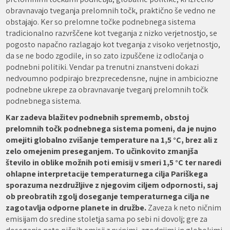
obravnavajo tveganja prelomnih točk, praktično še vedno ne
obstajajo. Ker so prelomne točke podnebnega sistema
tradicionalno razvrščene kot tveganja z nizko verjetnostjo, se
pogosto napačno razlagajo kot tveganja z visoko verjetnostjo,
da se ne bodo zgodile, in so zato izpuščene iz odločanja o
podnebni politiki. Vendar pa trenutni znanstveni dokazi
nedvoumno podpirajo brezprecedensne, nujne in ambiciozne
podnebne ukrepe za obravnavanje tveganj prelomnih točk
podnebnega sistema.
Kar zadeva blažitev podnebnih sprememb, obstoj
prelomnih točk podnebnega sistema pomeni, da je nujno
omejiti globalno zvišanje temperature na 1,5 °C, brez ali z
zelo omejenim preseganjem. To učinkovito zmanjša
število in oblike možnih poti emisij v smeri 1,5 °C ter naredi
ohlapne interpretacije temperaturnega cilja Pariškega
sporazuma nezdružljive z njegovim ciljem odpornosti, saj
ob preobratih zgolj doseganje temperaturnega cilja ne
zagotavlja odporne planete in družbe.
Zaveza k neto ničnim
emisijam do sredine stoletja sama po sebi ni dovolj; gre za