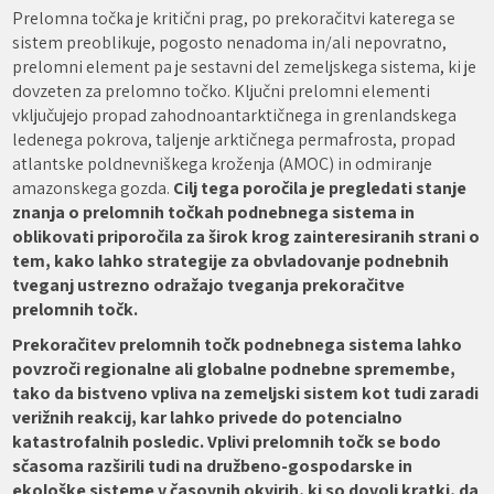
Prelomna točka je kritični prag, po prekoračitvi katerega se
sistem preoblikuje, pogosto nenadoma in/ali nepovratno,
prelomni element pa je sestavni del zemeljskega sistema, ki je
dovzeten za prelomno točko. Ključni prelomni elementi
vključujejo propad zahodnoantarktičnega in grenlandskega
ledenega pokrova, taljenje arktičnega permafrosta, propad
atlantske poldnevniškega kroženja (AMOC) in odmiranje
amazonskega gozda.
Cilj tega poročila je pregledati stanje
znanja o prelomnih točkah podnebnega sistema in
oblikovati priporočila za širok krog zainteresiranih strani o
tem, kako lahko strategije za obvladovanje podnebnih
tveganj ustrezno odražajo tveganja prekoračitve
prelomnih točk.
Prekoračitev prelomnih točk podnebnega sistema lahko
povzroči regionalne ali globalne podnebne spremembe,
tako da bistveno vpliva na zemeljski sistem kot tudi zaradi
verižnih reakcij, kar lahko privede do potencialno
katastrofalnih posledic. Vplivi prelomnih točk se bodo
sčasoma razširili tudi na družbeno-gospodarske in
ekološke sisteme v časovnih okvirih, ki so dovolj kratki, da