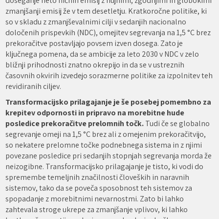
doseganje neto ničnih emisij z nujnimi, zgodnjimi in globokimi
zmanjšanji emisij že v tem desetletju. Kratkoročne politike, ki
so v skladu z zmanjševalnimi cilji v sedanjih nacionalno
določenih prispevkih (NDC), omejitev segrevanja na 1,5 °C brez
prekoračitve postavljajo povsem izven dosega. Zato je
ključnega pomena, da se ambicije za leto 2030 v NDC v zelo
bližnji prihodnosti znatno okrepijo in da se v ustreznih
časovnih okvirih izvedejo sorazmerne politike za izpolnitev teh
revidiranih ciljev.
Transformacijsko prilagajanje je še posebej pomembno za
krepitev odpornosti in pripravo na morebitne hude
posledice prekoračitve prelomnih točk.
Tudi če se globalno
segrevanje omeji na 1,5 °C brez ali z omejenim prekoračitvijo,
so nekatere prelomne točke podnebnega sistema in z njimi
povezane posledice pri sedanjih stopnjah segrevanja morda že
neizogibne. Transformacijsko prilagajanje je tisto, ki vodi do
spremembe temeljnih značilnosti človeških in naravnih
sistemov, tako da se poveča sposobnost teh sistemov za
spopadanje z morebitnimi nevarnostmi. Zato bi lahko
zahtevala stroge ukrepe za zmanjšanje vplivov, ki lahko