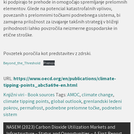
ki podpirajo te prehode in omogočajo spremljanje prelomnih
elementov. Glede na potencial katastrofalnih vplivov,
povezanih s prelomnimi točkami podnebnega sistema, bi
zamujena priložnost za izvajanje takšnih strategij v bližnji
prihodnosti lahko povzročila neizmerne gospodarske in
etične stroške.
Povzetek poročila kot predstavitev z zdrski.
Beyond_the_Threshold
Prenos
URL:
https://www.oecd.org/en/publications/climate-
tipping-points_abc5a69e-en.html
Knjižni viri - Book sources
Tags:
AMOC
,
climate change
,
climate tipping points
,
global outlook
,
grenlandski ledeni
pokrov
,
permafrost
,
podnebne prelomne točke
,
podnebni
sistem
Navigacija
NASEM (2023) Carbon Dioxide Utilization Markets and
Infrastructure – Status and Opportunities – A First Report