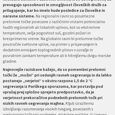
presegajo sposobnost in zmogljivost človeških družb za
prilagajanje, kar bo imelo hude posledice za človeške in
naravne sisteme.
Na regionalni ravni so posamezne
prelomne točke povezane z različnimi vrstami potencialno
hudih regionalnih ali lokalnih vplivov, kot so ekstremne
temperature, večja pogostost suš, gozdni požari in
brezprimerno vreme. Na globalni ravni bi prelomne točke
povzročile svetovne vplive, na primer s prispevanjem k
dodatnim emisijam toplogrednih plinov v ozračje in
povratnim zankam temperature ali k hitrejšemu dvigu morske
gladine.
Najnovejše raziskave kažejo, da so pomembni prelomni
točki že „možni“ pri sedanjih ravneh segrevanja in da lahko
postanejo „verjetni“ v okviru razpona 1,5 do 2 °C
segrevanja iz Pariškega sporazuma, kar postavlja pod
vprašaj prej splošno sprejeto predpostavko, da je
verjetnost prekoračitve podnebnih prelomnih točk pri
nizkih ravneh segrevanja majhna.
Kljub izrazitemu
izboljšanju razumevanja visokih tveganj, povezanih s
prelomnimi točkami podnebja, globalne politike, ki izrecno