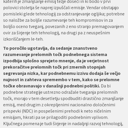
katerih je zmanjšanje emisij težje doseči in ki bodo v prvi
polovici stoletja še naprej izpuščali emisije. Vendar obstajajo
pomisleki glede tehnologij za odstranjevanje ogljika; potrebne
so naložbe za boljše razumevanje teh kompromisov in za
boljšo oceno tveganj, povezanih z eno stranjo premagovanjem
ovir za širjenje teh tehnologij, na drugi pa z neuspešnim
izkoriščanjem le-teh.
To poročilo ugotavlja, da sedanje znanstveno
razumevanje prelomnih točk podnebnega sistema
izpodbija splošno sprejeto mnenje, da je verjetnost
prekoračitve prelomnih točk pri zmernih stopnjah
segrevanja nizka, kar podnebnemu izzivu dodaja še večjo
nujnost in zahteva spremembo v tem, kako se prelomne
točke obravnavajo v današnji podnebni politiki.
Da bi
podnebne strategije ustrezno odražale tveganja prelomnih
točk, morajo v tem desetletju spodbuditi drastično zmanjšanje
emisij, med drugim z okrepljenimi nacionalno določenimi
prispevki (NDC) in pospešenimi prehodi k neto ničelnim
emisijam, hkrati pa se prilagoditi podnebnim vplivom.
Ključnega pomena je tudi širjenje in nadaljnji razvoj tehnologij,