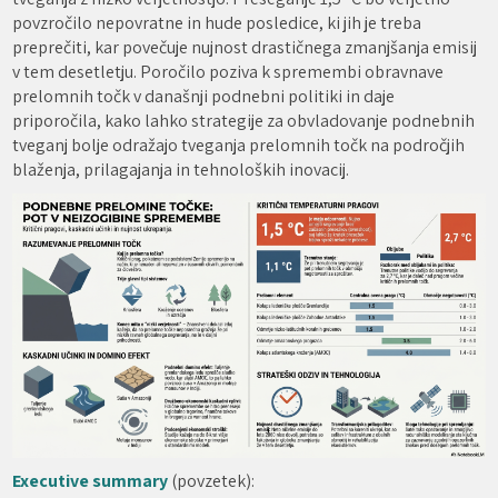
povzročilo nepovratne in hude posledice, ki jih je treba
preprečiti, kar povečuje nujnost drastičnega zmanjšanja emisij
v tem desetletju. Poročilo poziva k spremembi obravnave
prelomnih točk v današnji podnebni politiki in daje
priporočila, kako lahko strategije za obvladovanje podnebnih
tveganj bolje odražajo tveganja prelomnih točk na področjih
blaženja, prilagajanja in tehnoloških inovacij.
Executive summary
(povzetek):