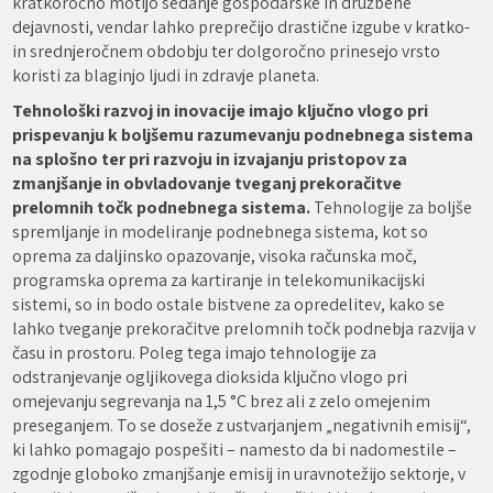
kratkoročno motijo sedanje gospodarske in družbene
dejavnosti, vendar lahko preprečijo drastične izgube v kratko-
in srednjeročnem obdobju ter dolgoročno prinesejo vrsto
koristi za blaginjo ljudi in zdravje planeta.
Tehnološki razvoj in inovacije imajo ključno vlogo pri
prispevanju k boljšemu razumevanju podnebnega sistema
na splošno ter pri razvoju in izvajanju pristopov za
zmanjšanje in obvladovanje tveganj prekoračitve
prelomnih točk podnebnega sistema.
Tehnologije za boljše
spremljanje in modeliranje podnebnega sistema, kot so
oprema za daljinsko opazovanje, visoka računska moč,
programska oprema za kartiranje in telekomunikacijski
sistemi, so in bodo ostale bistvene za opredelitev, kako se
lahko tveganje prekoračitve prelomnih točk podnebja razvija v
času in prostoru. Poleg tega imajo tehnologije za
odstranjevanje ogljikovega dioksida ključno vlogo pri
omejevanju segrevanja na 1,5 °C brez ali z zelo omejenim
preseganjem. To se doseže z ustvarjanjem „negativnih emisij“,
ki lahko pomagajo pospešiti – namesto da bi nadomestile –
zgodnje globoko zmanjšanje emisij in uravnotežijo sektorje, v