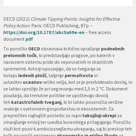
OECD (2022)
Climate Tipping Points: Insights for Effective
Policy Action
. Paris: OECD Publishing, 87p. –
https://doi.org/10.1787/abc5a69e-en
– free access
document
pdf
To poročilo
OECD
obravnava kritično vprašanje
podnebnih
prelomnih točk
, ki predstavljajo pragove, po katerih v
naravnem sistemu pride do nepovratnih in drastičnih
sprememb. Avtorji opozarjajo, da so tveganja za
kolaps
ledenih plošč
, taljenje
permafrosta
in
ustavitev
oceanov
veliko večja, kot se je predvidevalo doslej, in
se lahko sprožijo že pri segrevanju med 1,5 in 2 °C. Dokument
poudarja, da trenutne politike ne upoštevajo dovolj
teh
katastrofalnih tveganj
, ki bi lahko povzročila verižne
reakcije v svetovnem gospodarstvu in ekosistemih. Za
preprečitev najhujših posledic so nujni
takojšnji ukrepi
za
zmanjšanje emisij ter uvedba korenitega prilagajanja. Poročilo
služi kot poziv k ambicioznejšemu ukrepanju, saj bi prestop teh
točk povzročil neizmerno
ekonomsko in etično škodo
za