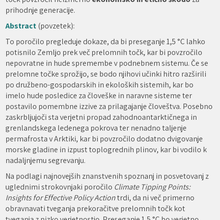
prihodnje generacije.
Abstract
(povzetek):
To poročilo pregleduje dokaze, da bi preseganje 1,5 °C lahko
potisnilo Zemljo prek več prelomnih točk, kar bi povzročilo
nepovratne in hude spremembe v podnebnem sistemu. Če se
prelomne točke sprožijo, se bodo njihovi učinki hitro razširili
po družbeno-gospodarskih in ekoloških sistemih, kar bo
imelo hude posledice za človeške in naravne sisteme ter
postavilo pomembne izzive za prilagajanje človeštva. Posebno
zaskrbljujoči sta verjetni propad zahodnoantarktičnega in
grenlandskega ledenega pokrova ter nenadno taljenje
permafrosta v Arktiki, kar bi povzročilo dodatno dvigovanje
morske gladine in izpust toplogrednih plinov, kar bi vodilo k
nadaljnjemu segrevanju.
Na podlagi najnovejših znanstvenih spoznanj in posvetovanj z
uglednimi strokovnjaki poročilo
Climate Tipping Points:
Insights for Effective Policy Action
trdi, da ni več primerno
obravnavati tveganja prekoračitve prelomnih točk kot
tveganja z nizko verjetnostjo. Preseganje 1,5 °C bo verjetno