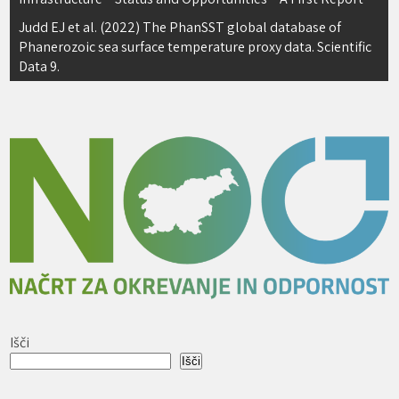
prispevka
Judd EJ et al. (2022) The PhanSST global database of
Phanerozoic sea surface temperature proxy data. Scientific
Data 9.
Išči
Išči