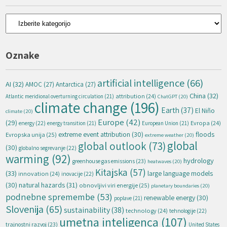
Kategorije
Oznake
artificial intelligence
(66)
AI
(32)
AMOC
(27)
Antarctica
(27)
China
(32)
attribution
(24)
Atlantic meridional overturning circulation
(21)
ChatGPT
(20)
climate change
(196)
Earth
(37)
El Niño
climate
(20)
Europe
(42)
(29)
energy
(22)
Evropa
(24)
energy transition
(21)
European Union
(21)
extreme event attribution
(30)
floods
Evropska unija
(25)
extreme weather
(20)
global
global outlook
(73)
(30)
globalno segrevanje
(22)
warming
(92)
hydrology
greenhouse gas emissions
(23)
heatwaves
(20)
Kitajska
(57)
(33)
large language models
innovation
(24)
inovacije
(22)
natural hazards
(31)
(30)
obnovljivi viri energije
(25)
planetary boundaries
(20)
podnebne spremembe
(53)
renewable energy
(30)
poplave
(21)
Slovenija
(65)
sustainability
(38)
technology
(24)
tehnologije
(22)
umetna inteligenca
(107)
trajnostni razvoj
(23)
United States