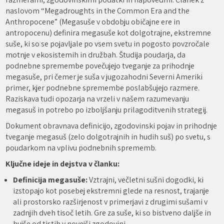
naslovom “Megadroughts in the Common Era and the
Anthropocene” (Megasuše v obdobju običajne ere in
antropocenu) definira megasuše kot dolgotrajne, ekstremne
suše, ki so se pojavljale po vsem svetu in pogosto povzročale
motnje v ekosistemih in družbah. Študija poudarja, da
podnebne spremembe povečujejo tveganje za prihodnje
megasuše, pri čemer je suša v jugozahodni Severni Ameriki
primer, kjer podnebne spremembe poslabšujejo razmere.
Raziskava tudi opozarja na vrzeli v našem razumevanju
megasuš in potrebo po izboljšanju prilagoditvenih strategij.
Dokument obravnava definicijo, zgodovinski pojav in prihodnje
tveganje megasuš (zelo dolgotrajnih in hudih suš) po svetu, s
poudarkom na vplivu podnebnih sprememb.
Ključne ideje in dejstva v članku:
Definicija megasuše:
Vztrajni, večletni sušni dogodki, ki
izstopajo kot posebej ekstremni glede na resnost, trajanje
ali prostorsko razširjenost v primerjavi z drugimi sušami v
zadnjih dveh tisoč letih. Gre za suše, ki so bistveno daljše in
hujše od tistih v novejši zgodovini.