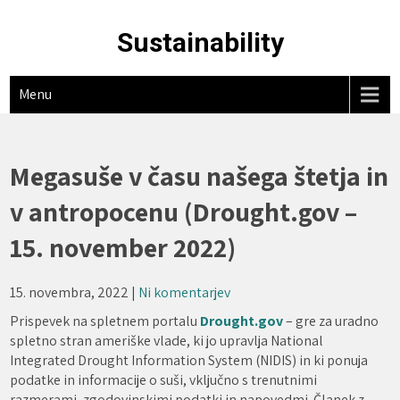
Skip
to
Sustainability
content
Menu
Megasuše v času našega štetja in
v antropocenu (Drought.gov –
15. november 2022)
15. novembra, 2022
|
Ni komentarjev
Prispevek na spletnem portalu
Drought.gov
– gre za uradno
spletno stran ameriške vlade, ki jo upravlja National
Integrated Drought Information System (NIDIS) in ki ponuja
podatke in informacije o suši, vključno s trenutnimi
razmerami, zgodovinskimi podatki in napovedmi. Članek z