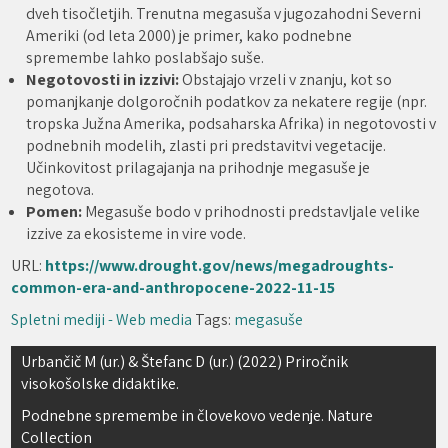
dveh tisočletjih. Trenutna megasuša v jugozahodni Severni
Ameriki (od leta 2000) je primer, kako podnebne
spremembe lahko poslabšajo suše.
Negotovosti in izzivi:
Obstajajo vrzeli v znanju, kot so
pomanjkanje dolgoročnih podatkov za nekatere regije (npr.
tropska Južna Amerika, podsaharska Afrika) in negotovosti v
podnebnih modelih, zlasti pri predstavitvi vegetacije.
Učinkovitost prilagajanja na prihodnje megasuše je
negotova.
Pomen:
Megasuše bodo v prihodnosti predstavljale velike
izzive za ekosisteme in vire vode.
URL:
https://www.drought.gov/news/megadroughts-
common-era-and-anthropocene-2022-11-15
Spletni mediji - Web media
Tags:
megasuše
Navigacija
Urbančič M (ur.) & Štefanc D (ur.) (2022) Priročnik
visokošolske didaktike.
prispevka
Podnebne spremembe in človekovo vedenje. Nature
Collection