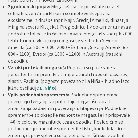
Zgodovinski pojav:
Megasuše so se pojavljale na vseh
celinah razen Antarktike in so imele velik vpliv na
ekosisteme in družbe (npr. Maji v Srednji Ameriki, dinastija
Ming na severu Kitajske). Preglednica 1 v dokumentu navaja
podrobne lokacije in časovne okvire megasuš v zadnjih 2000
letih. Primeri vključujejo megasuše v zahodni Severni
Ameriki (ca. 800 – 1600, 2000 – še traja), Srednji Ameriki (ca.
800 – 1100), Evropi (ca. 1000 – 1200) in Avstraliji (različni
dogodki).
Vzroki preteklih megasuš:
Pogosto so povezane s
persistentnimi premiki v temperaturah tropskih oceanov,
zlasti v Pacifiku (pogosto povezano z La Niña – hladno fazo
južne oscilacije
El Niño
).
Vpliv podnebnih sprememb:
Podnebne spremembe
povečujejo tveganje za prihodnje megasuše zaradi
zmanjšanja padavin in povečanja izhlapevanja. Podnebne
spremembe so okrepile resnost te megasuše in prispevale
~40 % celotne magnitude tega dogodka. Posledično so
podnebne spremembe spremenile tisto, kar bi bila sicer
zmerna, čeprav vplivna suša, v eno najhujših suš v zadnjih