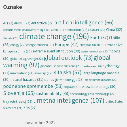
Oznake
artificial intelligence
(66)
AI
(32)
AMOC
(27)
Antarctica
(27)
China
(32)
attribution
(24)
Atlantic meridional overturning circulation
(21)
ChatGPT
(20)
climate change
(196)
Earth
(37)
El Niño
climate
(20)
Europe
(42)
(29)
energy
(22)
Evropa
(24)
energy transition
(21)
European Union
(21)
extreme event attribution
(30)
floods
Evropska unija
(25)
extreme weather
(20)
global
global outlook
(73)
(30)
globalno segrevanje
(22)
warming
(92)
hydrology
greenhouse gas emissions
(23)
heatwaves
(20)
Kitajska
(57)
(33)
large language models
innovation
(24)
inovacije
(22)
natural hazards
(31)
(30)
obnovljivi viri energije
(25)
planetary boundaries
(20)
podnebne spremembe
(53)
renewable energy
(30)
poplave
(21)
Slovenija
(65)
sustainability
(38)
technology
(24)
tehnologije
(22)
umetna inteligenca
(107)
trajnostni razvoj
(23)
United States
ZDA
(27)
of America
(21)
november 2022