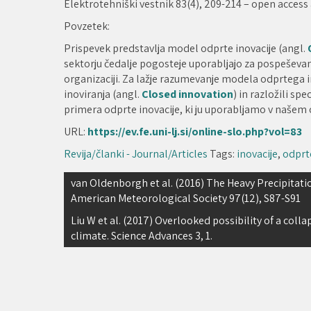
Elektrotehniški vestnik 83(4), 209-214 – open access 
Povzetek:
Prispevek predstavlja model odprte inovacije (angl.
sektorju čedalje pogosteje uporabljajo za pospeševanj
organizaciji. Za lažje razumevanje modela odprtega
inoviranja (angl.
Closed innovation
) in razložili s
primera odprte inovacije, ki ju uporabljamo v našem 
URL:
https://ev.fe.uni-lj.si/online-slo.php?vol=83
Revija/članki - Journal/Articles
Tags:
inovacije
,
odprt
Navigacija
van Oldenborgh et al. (2016) The Heavy Precipitatio
American Meteorological Society 97(12), S87-S91
prispevka
Liu W et al. (2017) Overlooked possibility of a col
climate. Science Advances 3, 1.