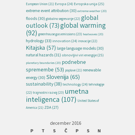
Evropska unija
(25)
Evropa
(24)
European Union
(21)
extreme event attribution
(30)
extreme weather
(20)
global
floods
(30)
globalno segrevanje
(22)
global warming
outlook
(73)
(92)
greenhouse gas emissions
(23)
heatwaves
(20)
hydrology
(33)
innovation
(24)
inovacije
(22)
Kitajska
(57)
large language models
(30)
natural hazards
(31)
obnovljivi viri energije
(25)
podnebne
planetary boundaries
(20)
spremembe
(53)
renewable
poplave
(21)
Slovenija
(65)
energy
(30)
sustainability
(38)
technology
(24)
tehnologije
umetna
(22)
trajnostni razvoj
(23)
inteligenca
(107)
United States of
ZDA
(27)
America
(21)
december 2016
P
T
S
Č
P
S
N