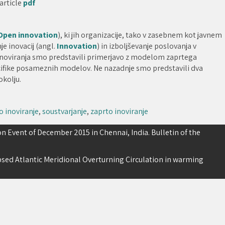
article
pdf
Open innovation
), ki jih organizacije, tako v zasebnem kot javnem
e inovacij (angl.
Innovation
) in izboljševanje poslovanja v
 inoviranja smo predstavili primerjavo z modelom zaprtega
pecifike posameznih modelov. Ne nazadnje smo predstavili dva
okolju.
o inoviranje
,
soustvarjanje
,
zaprto inoviranje
n Event of December 2015 in Chennai, India. Bulletin of the
lapsed Atlantic Meridional Overturning Circulation in warming