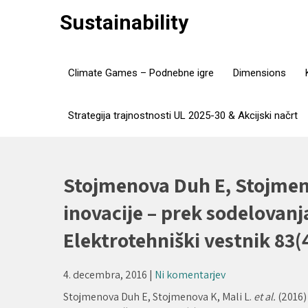
Skip
Sustainability
to
content
Climate Games – Podnebne igre
Dimensions
Strategija trajnostnosti UL 2025-30 & Akcijski načrt
Stojmenova Duh E, Stojmenov
inovacije – prek sodelovanj
Elektrotehniški vestnik 83(
4. decembra, 2016
|
Ni komentarjev
Stojmenova Duh E, Stojmenova K, Mali L.
et al.
(2016) 