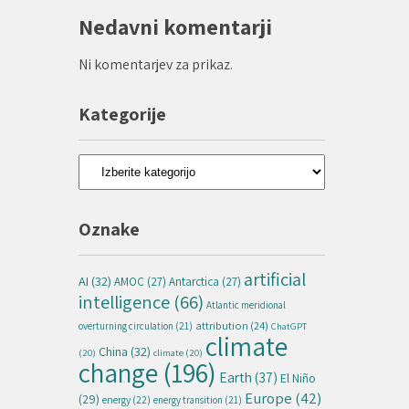
Nedavni komentarji
Ni komentarjev za prikaz.
Kategorije
Kategorije
Oznake
artificial
AI
(32)
AMOC
(27)
Antarctica
(27)
intelligence
(66)
Atlantic meridional
attribution
(24)
overturning circulation
(21)
ChatGPT
climate
China
(32)
(20)
climate
(20)
change
(196)
Earth
(37)
El Niño
Europe
(42)
(29)
energy
(22)
energy transition
(21)