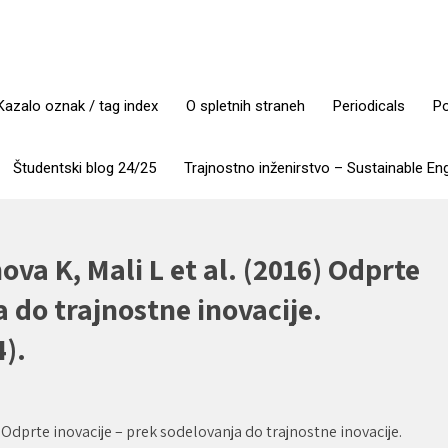
Kazalo oznak / tag index
O spletnih straneh
Periodicals
Po
Študentski blog 24/25
Trajnostno inženirstvo – Sustainable En
a K, Mali L et al. (2016) Odprte
a do trajnostne inovacije.
4).
Odprte inovacije – prek sodelovanja do trajnostne inovacije.