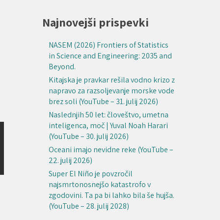
Najnovejši prispevki
NASEM (2026) Frontiers of Statistics
in Science and Engineering: 2035 and
Beyond.
Kitajska je pravkar rešila vodno krizo z
napravo za razsoljevanje morske vode
brez soli (YouTube – 31. julij 2026)
Naslednjih 50 let: človeštvo, umetna
inteligenca, moč | Yuval Noah Harari
(YouTube – 30. julij 2026)
Oceani imajo nevidne reke (YouTube –
22. julij 2026)
Super El Niño je povzročil
najsmrtonosnejšo katastrofo v
zgodovini. Ta pa bi lahko bila še hujša.
(YouTube – 28. julij 2028)