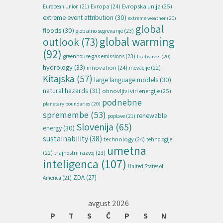
Evropska unija
(25)
Evropa
(24)
European Union
(21)
extreme event attribution
(30)
extreme weather
(20)
global
floods
(30)
globalno segrevanje
(23)
global warming
outlook
(73)
(92)
greenhouse gas emissions
(23)
heatwaves
(20)
hydrology
(33)
innovation
(24)
inovacije
(22)
Kitajska
(57)
large language models
(30)
natural hazards
(31)
obnovljivi viri energije
(25)
podnebne
planetary boundaries
(20)
spremembe
(53)
renewable
poplave
(21)
Slovenija
(65)
energy
(30)
sustainability
(38)
technology
(24)
tehnologije
umetna
(22)
trajnostni razvoj
(23)
inteligenca
(107)
United States of
ZDA
(27)
America
(21)
avgust 2026
P
T
S
Č
P
S
N