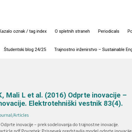
Kazalo oznak / tag index
O spletnih straneh
Periodicals
Po
Študentski blog 24/25
Trajnostno inženirstvo – Sustainable En
Mali L et al. (2016) Odprte inovacije –
ovacije. Elektrotehniški vestnik 83(4).
Journal/Articles
 Odprte inovacije – prek sodelovanja do trajnostne inovacije.
 article pdf Povzetek: Prispevek predstavlja model odprte inovacije