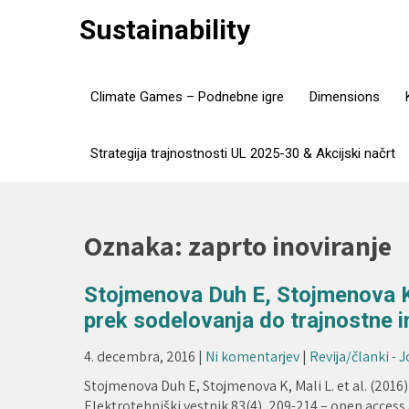
Skip
Sustainability
to
content
Climate Games – Podnebne igre
Dimensions
Strategija trajnostnosti UL 2025-30 & Akcijski načrt
Oznaka:
zaprto inoviranje
Stojmenova Duh E, Stojmenova K, 
prek sodelovanja do trajnostne in
4. decembra, 2016
|
Ni komentarjev
|
Revija/članki - 
Stojmenova Duh E, Stojmenova K, Mali L. et al. (2016)
Elektrotehniški vestnik 83(4), 209-214 – open access