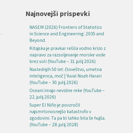
Najnovejši prispevki
NASEM (2026) Frontiers of Statistics
in Science and Engineering: 2035 and
Beyond.
Kitajska je pravkar rešila vodno krizo z
napravo za razsoljevanje morske vode
brez soli (YouTube – 31. julij 2026)
Naslednjih 50 let: človeštvo, umetna
inteligenca, moč | Yuval Noah Harari
(YouTube – 30. julij 2026)
Oceani imajo nevidne reke (YouTube –
22. julij 2026)
Super El Niño je povzročil
najsmrtonosnejšo katastrofo v
zgodovini. Ta pa bi lahko bila še hujša.
(YouTube – 28. julij 2028)