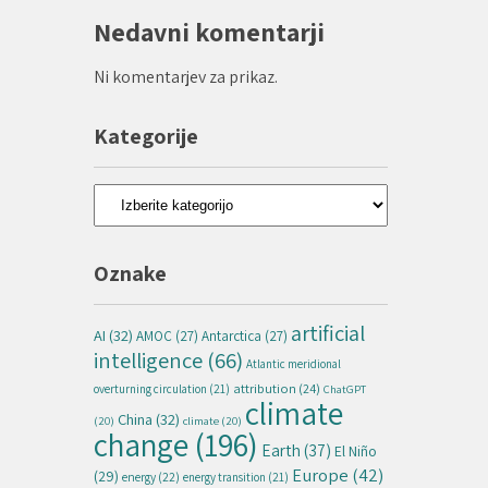
Nedavni komentarji
Ni komentarjev za prikaz.
Kategorije
Kategorije
Oznake
artificial
AI
(32)
AMOC
(27)
Antarctica
(27)
intelligence
(66)
Atlantic meridional
attribution
(24)
overturning circulation
(21)
ChatGPT
climate
China
(32)
(20)
climate
(20)
change
(196)
Earth
(37)
El Niño
Europe
(42)
(29)
energy
(22)
energy transition
(21)