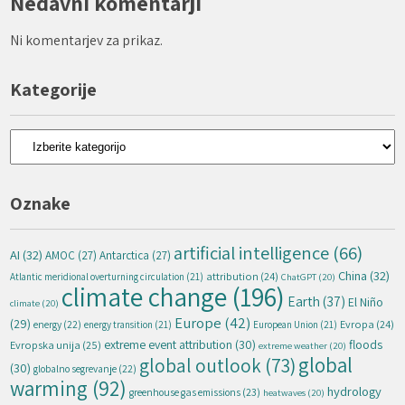
Nedavni komentarji
Ni komentarjev za prikaz.
Kategorije
Kategorije
Oznake
artificial intelligence
(66)
AI
(32)
AMOC
(27)
Antarctica
(27)
China
(32)
attribution
(24)
Atlantic meridional overturning circulation
(21)
ChatGPT
(20)
climate change
(196)
Earth
(37)
El Niño
climate
(20)
Europe
(42)
(29)
energy
(22)
Evropa
(24)
energy transition
(21)
European Union
(21)
extreme event attribution
(30)
floods
Evropska unija
(25)
extreme weather
(20)
global
global outlook
(73)
(30)
globalno segrevanje
(22)
warming
(92)
hydrology
greenhouse gas emissions
(23)
heatwaves
(20)