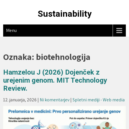
Skip
to
Sustainability
content
Menu
Oznaka:
biotehnologija
Hamzelou J (2026) Dojenček z
urejenim genom. MIT Technology
Review.
12. januarja, 2026
|
Ni komentarjev
|
Spletni mediji - Web media