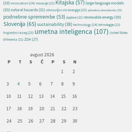
Kitajska
(57)
(33)
large language models
innovation
(24)
inovacije
(22)
natural hazards
(31)
(30)
obnovljivi viri energije
(25)
planetary boundaries
(20)
podnebne spremembe
(53)
renewable energy
(30)
poplave
(21)
Slovenija
(65)
sustainability
(38)
technology
(24)
tehnologije
(22)
umetna inteligenca
(107)
trajnostni razvoj
(23)
United States
ZDA
(27)
of America
(21)
avgust 2026
P
T
S
Č
P
S
N
1
2
3
4
5
6
7
8
9
10
11
12
13
14
15
16
17
18
19
20
21
22
23
24
25
26
27
28
29
30