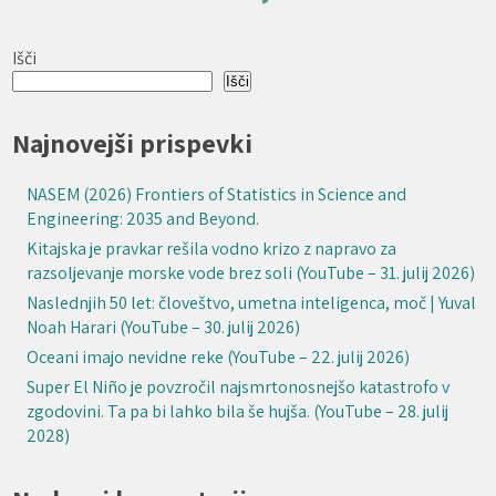
Išči
Išči
Najnovejši prispevki
NASEM (2026) Frontiers of Statistics in Science and
Engineering: 2035 and Beyond.
Kitajska je pravkar rešila vodno krizo z napravo za
razsoljevanje morske vode brez soli (YouTube – 31. julij 2026)
Naslednjih 50 let: človeštvo, umetna inteligenca, moč | Yuval
Noah Harari (YouTube – 30. julij 2026)
Oceani imajo nevidne reke (YouTube – 22. julij 2026)
Super El Niño je povzročil najsmrtonosnejšo katastrofo v
zgodovini. Ta pa bi lahko bila še hujša. (YouTube – 28. julij
2028)