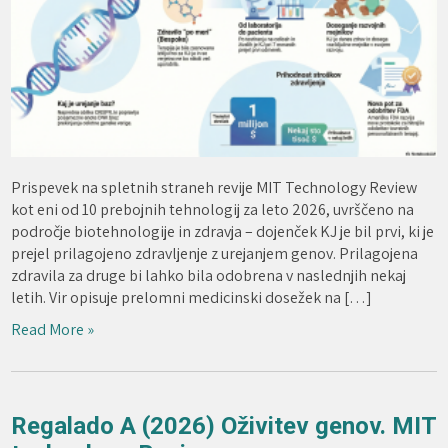
Prispevek na spletnih straneh revije MIT Technology Review
kot eni od 10 prebojnih tehnologij za leto 2026, uvrščeno na
področje biotehnologije in zdravja – dojenček KJ je bil prvi, ki je
prejel prilagojeno zdravljenje z urejanjem genov. Prilagojena
zdravila za druge bi lahko bila odobrena v naslednjih nekaj
letih. Vir opisuje prelomni medicinski dosežek na […]
Read More »
Regalado A (2026) Oživitev genov. MIT