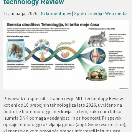
technology Review
12. januarja, 2026
|
Ni komentarjev
|
Spletni mediji - Web media
Prispevek na spletnih straneh revije MIT Technology Review
kot eni od 10 prebojnih tehnologij za leto 2026, uvrščeno na
področje biotehnologije in zdravja – o tem, kako nam lahko
izumrla DNK pomaga v sedanjosti in prihodnosti. Prispevek
opisuje tehnologijo oživljanja genov (angl. Gene resurrection),
ki znanstvenikom omogoča prenos informacij iz izumrlega