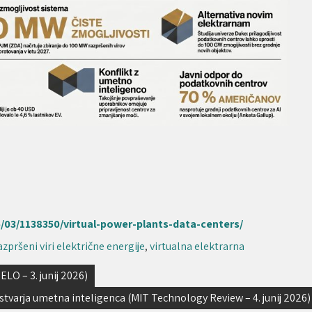
03/1138350/virtual-power-plants-data-centers/
azpršeni viri električne energije
,
virtualna elektrarna
LO – 3. junij 2026)
ustvarja umetna inteligenca (MIT Technology Review – 4. junij 2026)