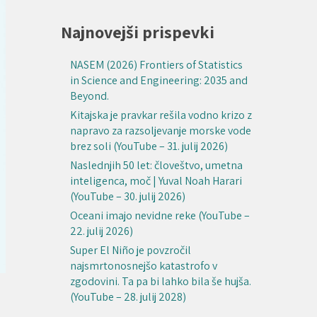
Najnovejši prispevki
NASEM (2026) Frontiers of Statistics
in Science and Engineering: 2035 and
Beyond.
Kitajska je pravkar rešila vodno krizo z
napravo za razsoljevanje morske vode
brez soli (YouTube – 31. julij 2026)
Naslednjih 50 let: človeštvo, umetna
inteligenca, moč | Yuval Noah Harari
(YouTube – 30. julij 2026)
Oceani imajo nevidne reke (YouTube –
22. julij 2026)
Super El Niño je povzročil
najsmrtonosnejšo katastrofo v
zgodovini. Ta pa bi lahko bila še hujša.
(YouTube – 28. julij 2028)