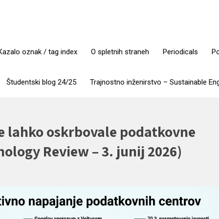
Kazalo oznak / tag index
O spletnih straneh
Periodicals
Po
Študentski blog 24/25
Trajnostno inženirstvo – Sustainable En
ne lahko oskrbovale podatkovne
nology Review – 3. junij 2026)