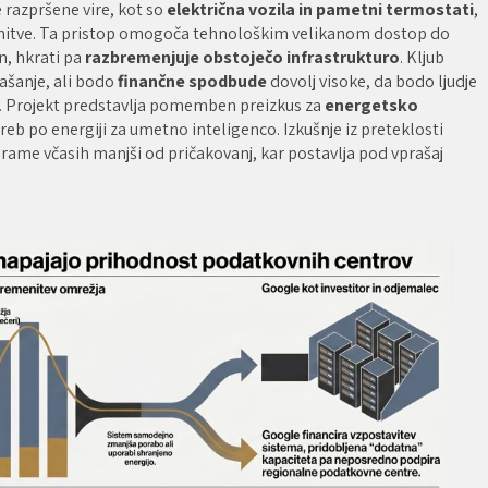
 razpršene vire, kot so
električna vozila in pametni termostati
,
menitve. Ta pristop omogoča tehnološkim velikanom dostop do
n, hkrati pa
razbremenjuje obstoječo infrastrukturo
. Kljub
ašanje, ali bodo
finančne spodbude
dovolj visoke, da bodo ljudje
i. Projekt predstavlja pomemben preizkus za
energetsko
otreb po energiji za umetno inteligenco. Izkušnje iz preteklosti
rame včasih manjši od pričakovanj, kar postavlja pod vprašaj