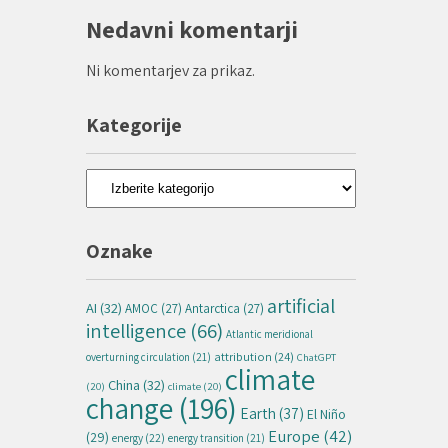
Nedavni komentarji
Ni komentarjev za prikaz.
Kategorije
Kategorije
Oznake
artificial
AI
(32)
AMOC
(27)
Antarctica
(27)
intelligence
(66)
Atlantic meridional
attribution
(24)
overturning circulation
(21)
ChatGPT
climate
China
(32)
(20)
climate
(20)
change
(196)
Earth
(37)
El Niño
Europe
(42)
(29)
energy
(22)
energy transition
(21)