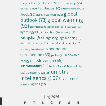
Evropska unija
(25)
Evropa
(24)
European Union
(21)
extreme event attribution
(30)
extreme weather
(20)
global
floods
(30)
globalno segrevanje
(22)
global warming
outlook
(73)
(92)
greenhouse gas emissions
(23)
heatwaves
(20)
hydrology
(33)
innovation
(24)
inovacije
(22)
Kitajska
(57)
large language models
(30)
natural hazards
(31)
obnovljivi viri energije
(25)
podnebne
planetary boundaries
(20)
spremembe
(53)
renewable
poplave
(21)
Slovenija
(65)
energy
(30)
sustainability
(38)
technology
(24)
tehnologije
umetna
(22)
trajnostni razvoj
(23)
inteligenca
(107)
United States of
ZDA
(27)
America
(21)
junij 2026
P
T
S
Č
P
S
N