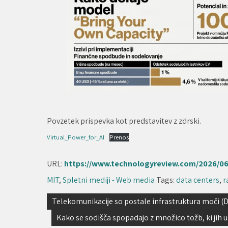
Povzetek prispevka kot predstavitev z zdrski.
Virtual_Power_for_AI
Prenos
URL:
https://www.technologyreview.com/2026/06/
MIT
,
Spletni mediji - Web media
Tags:
data centers
,
r
Navigacija
Telekomunikacije so postale infrastruktura moči (DE
prispevka
Kako se sodišča spopadajo z množico tožb, ki jih 