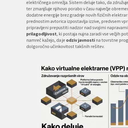
električnega omrežja. Sistem deluje tako, da združuje
ter zmanjšuje njihovo porabo v času največje obre
dodatne energije brez gradnje novih fizičnih elektrar
prednostim avtorica izpostavlja izzive, predvsem vpr
pripravljeni prepustiti nadzor nad svojimi napravam
prilagodljivost
, ki postaja nujna zaradi vse večjih p
namreč kažejo, da je
odziv javnosti
na tovrstne prog
dolgoročno učinkovitost takšnih rešitev.