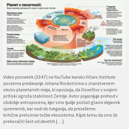
Video posnetek (33:47) na YouTube kanalu Villars Institute
povzema predavanje Johana Rockströma o znanstvenem
okviru planetarnih meja, ki opozarja, da človeštvo s svojimi
pritiski ogroža stabilnost Zemlje. Avtor pojasnjuje prehod v
obdobje antropocena, kjer smo ljudje postali glavni dejavnik
sprememb, kar vodi do tveganja, da presežemo
kritične prelomne točke ekosistema. Kljub temu da smo že
prekoračili šest od devetih […]