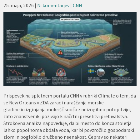
25. maja, 2026
|
Ni komentarjev
|
CNN
Prispevek na spletnem portalu CNN v rubriki Climate o tem, da
se New Orleans v ZDA zaradi naraščanja morske
gladine in izginjanja mokrišč sooča z neizogibno potopitvijo,
zato znanstveniki pozivajo k načrtni preselitvi prebivalstva.
Strokovna analiza napoveduje, da bi mesto do konca stoletja
lahko popolnoma obdala voda, kar bi povzročilo gospodarski
zlom in poglobilo družbeno neenakost. Čeprav so nekateri