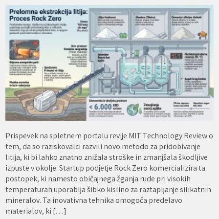
Prispevek na spletnem portalu revije MIT Technology Review o
tem, da so raziskovalci razvili novo metodo za pridobivanje
litija, ki bi lahko znatno znižala stroške in zmanjšala škodljive
izpuste v okolje. Startup podjetje Rock Zero komercializira ta
postopek, ki namesto običajnega žganja rude pri visokih
temperaturah uporablja šibko kislino za raztapljanje silikatnih
mineralov. Ta inovativna tehnika omogoča predelavo
materialov, ki […]