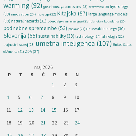
warming
(92)
hydrology
greenhouse gas emissions
(23)
heatwaves
(20)
Kitajska
(57)
(33)
large language models
innovation
(24)
inovacije
(22)
natural hazards
(31)
(30)
obnovljivi viri energije
(25)
planetary boundaries
(20)
podnebne spremembe
(53)
renewable energy
(30)
poplave
(21)
Slovenija
(65)
sustainability
(38)
technology
(24)
tehnologije
(22)
umetna inteligenca
(107)
trajnostni razvoj
(23)
United States
ZDA
(27)
of America
(21)
maj 2026
P
T
S
Č
P
S
N
1
2
3
4
5
6
7
8
9
10
11
12
13
14
15
16
17
18
19
20
21
22
23
24
25
26
27
28
29
30
31