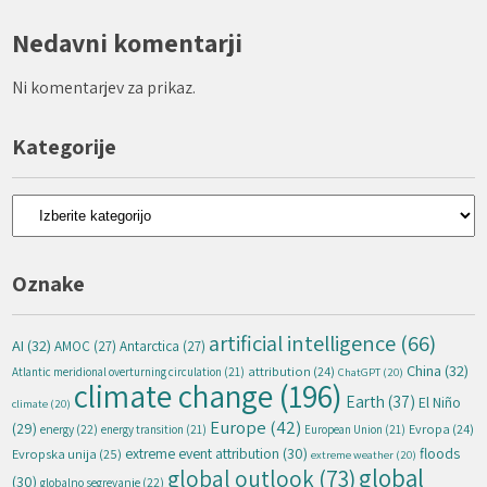
Nedavni komentarji
Ni komentarjev za prikaz.
Kategorije
Kategorije
Oznake
artificial intelligence
(66)
AI
(32)
AMOC
(27)
Antarctica
(27)
China
(32)
attribution
(24)
Atlantic meridional overturning circulation
(21)
ChatGPT
(20)
climate change
(196)
Earth
(37)
El Niño
climate
(20)
Europe
(42)
(29)
energy
(22)
Evropa
(24)
energy transition
(21)
European Union
(21)
extreme event attribution
(30)
floods
Evropska unija
(25)
extreme weather
(20)
global
global outlook
(73)
(30)
globalno segrevanje
(22)