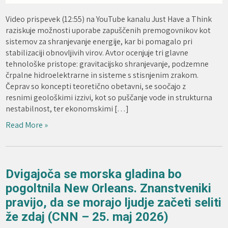
Video prispevek (12:55) na YouTube kanalu Just Have a Think
raziskuje možnosti uporabe zapuščenih premogovnikov kot
sistemov za shranjevanje energije, kar bi pomagalo pri
stabilizaciji obnovljivih virov. Avtor ocenjuje tri glavne
tehnološke pristope: gravitacijsko shranjevanje, podzemne
črpalne hidroelektrarne in sisteme s stisnjenim zrakom.
Čeprav so koncepti teoretično obetavni, se soočajo z
resnimi geološkimi izzivi, kot so puščanje vode in strukturna
nestabilnost, ter ekonomskimi […]
Read More »
Dvigajoča se morska gladina bo
pogoltnila New Orleans. Znanstveniki
pravijo, da se morajo ljudje začeti seliti
že zdaj (CNN – 25. maj 2026)