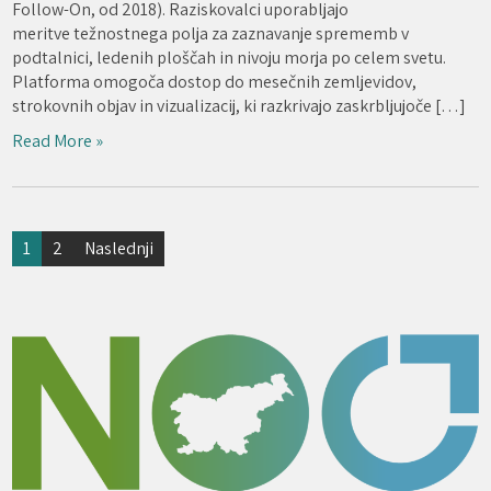
Follow-On, od 2018). Raziskovalci uporabljajo
meritve težnostnega polja za zaznavanje sprememb v
podtalnici, ledenih ploščah in nivoju morja po celem svetu.
Platforma omogoča dostop do mesečnih zemljevidov,
strokovnih objav in vizualizacij, ki razkrivajo zaskrbljujoče […]
Read More »
Številčenje
1
2
Naslednji
prispevkov