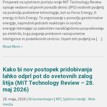
Prispevek na spletnem portalu revije MIT Technology Review
opisuje nedavni val javnih ponudb delnic (IPO) vodilnih podjetij
na področju podnebne tehnologije, kot so Fervo Energy, X-
energy in Solv Energy. Te organizacije s pomočjo geotermalne
energije, naprednih jedrskih reaktorjev in sončne
energije tekmujejo za zadostitev naraščajočemu povpraševanju
po elektriki, ki ga poganja predvsem razvoj umetne
inteligence in podatkovnih centrov. Uspeh teh podjetij na […]
Read More »
Kako bi nov postopek pridobivanja
lahko odprl pot do svetovnih zalog
litija (MIT Technology Review – 28.
maj 2026)
28. maja, 2026
|
Ni komentarjev
|
MIT
,
Spletni mediji - Web
media