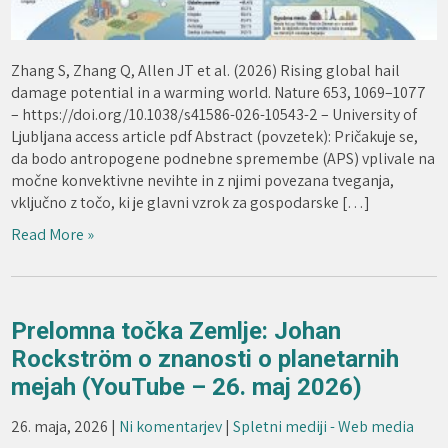
Zhang S, Zhang Q, Allen JT et al. (2026) Rising global hail
damage potential in a warming world. Nature 653, 1069–1077
– https://doi.org/10.1038/s41586-026-10543-2 – University of
Ljubljana access article pdf Abstract (povzetek): Pričakuje se,
da bodo antropogene podnebne spremembe (APS) vplivale na
močne konvektivne nevihte in z njimi povezana tveganja,
vključno z točo, ki je glavni vzrok za gospodarske […]
Read More »
Prelomna točka Zemlje: Johan
Rockström o znanosti o planetarnih
mejah (YouTube – 26. maj 2026)
26. maja, 2026
|
Ni komentarjev
|
Spletni mediji - Web media