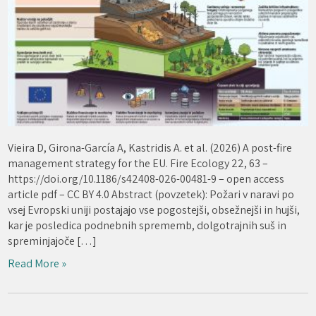
Vieira D, Girona-García A, Kastridis A. et al. (2026) A post-fire
management strategy for the EU. Fire Ecology 22, 63 –
https://doi.org/10.1186/s42408-026-00481-9 – open access
article pdf – CC BY 4.0 Abstract (povzetek): Požari v naravi po
vsej Evropski uniji postajajo vse pogostejši, obsežnejši in hujši,
kar je posledica podnebnih sprememb, dolgotrajnih suš in
spreminjajoče […]
Read More »