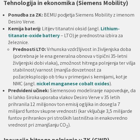
Tehnologija in ekonomika (Siemens Mobility)
Ponudba za ZK:
BEMU podjetja Siemens Mobility z imenom
Desiro Verve.
Kemija baterij:
Litijev titanatni oksid (angl.
Lithium-
titanate-oxide battery
– LTO) je prednostna izbira za
železnice.
Prednosti LTO:
Vrhunska vzdržljivost in življenjska doba
(potrebna je le ena generalna obnova v tipični 35-letni
življenjski dobi vlaka), zmožnost hitrega polnjenja ter višja
stabilnost/varnost (manjša dovzetnost za
požar/eksplozijo ob trku v primerjavi s kemijami, kot je
NMC (angl.
nickel manganese cobalt oxides
).
Predvideni učinek:
Siemensovo modeliranje napoveduje, da
bi lahko široka uporaba vlakov Desiro Verve v 35 letih
prihranila 12 milijonov ton emisij ogljika in dosegla 7
milijard funtov skupne vrednosti (kar vključuje 3,5 milijarde
funtov prihrankov pri stroških lastništva in enakovredno
vrednost pri zmanjšanju CO
).
2