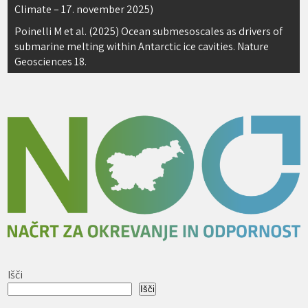
prispevka
Climate – 17. november 2025)
Poinelli M et al. (2025) Ocean submesoscales as drivers of
submarine melting within Antarctic ice cavities. Nature
Geosciences 18.
Išči
Išči