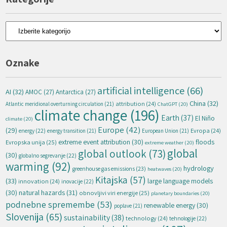
Kategorije
Oznake
artificial intelligence
(66)
AI
(32)
AMOC
(27)
Antarctica
(27)
China
(32)
attribution
(24)
Atlantic meridional overturning circulation
(21)
ChatGPT
(20)
climate change
(196)
Earth
(37)
El Niño
climate
(20)
Europe
(42)
(29)
energy
(22)
Evropa
(24)
energy transition
(21)
European Union
(21)
extreme event attribution
(30)
floods
Evropska unija
(25)
extreme weather
(20)
global
global outlook
(73)
(30)
globalno segrevanje
(22)
warming
(92)
hydrology
greenhouse gas emissions
(23)
heatwaves
(20)
Kitajska
(57)
(33)
large language models
innovation
(24)
inovacije
(22)
natural hazards
(31)
(30)
obnovljivi viri energije
(25)
planetary boundaries
(20)
podnebne spremembe
(53)
renewable energy
(30)
poplave
(21)
Slovenija
(65)
sustainability
(38)
technology
(24)
tehnologije
(22)