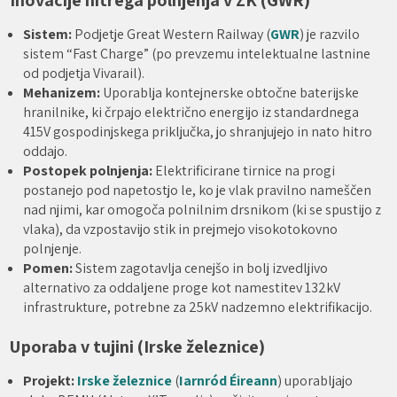
Inovacije hitrega polnjenja v ZK (GWR)
Sistem:
Podjetje Great Western Railway (
GWR
) je razvilo
sistem “Fast Charge” (po prevzemu intelektualne lastnine
od podjetja Vivarail).
Mehanizem:
Uporablja kontejnerske obtočne baterijske
hranilnike, ki črpajo električno energijo iz standardnega
415V gospodinjskega priključka, jo shranjujejo in nato hitro
oddajo.
Postopek polnjenja:
Elektrificirane tirnice na progi
postanejo pod napetostjo le, ko je vlak pravilno nameščen
nad njimi, kar omogoča polnilnim drsnikom (ki se spustijo z
vlaka), da vzpostavijo stik in prejmejo visokotokovno
polnjenje.
Pomen:
Sistem zagotavlja cenejšo in bolj izvedljivo
alternativo za oddaljene proge kot namestitev 132kV
infrastrukture, potrebne za 25kV nadzemno elektrifikacijo.
Uporaba v tujini (Irske železnice)
Projekt:
Irske železnice
(
Iarnród Éireann
) uporabljajo