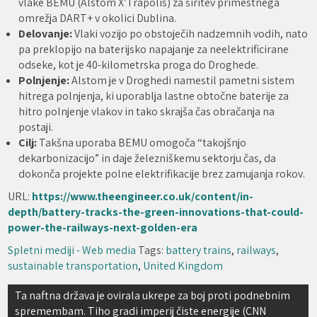
vlake BEMU (Alstom X’Trapolis) za širitev primestnega
omrežja DART+ v okolici Dublina.
Delovanje:
Vlaki vozijo po obstoječih nadzemnih vodih, nato
pa preklopijo na baterijsko napajanje za neelektrificirane
odseke, kot je 40-kilometrska proga do Droghede.
Polnjenje:
Alstom je v Droghedi namestil pametni sistem
hitrega polnjenja, ki uporablja lastne obtočne baterije za
hitro polnjenje vlakov in tako skrajša čas obračanja na
postaji.
Cilj:
Takšna uporaba BEMU omogoča “takojšnjo
dekarbonizacijo” in daje železniškemu sektorju čas, da
dokonča projekte polne elektrifikacije brez zamujanja rokov.
URL:
https://www.theengineer.co.uk/content/in-
depth/battery-tracks-the-green-innovations-that-could-
power-the-railways-next-golden-era
Spletni mediji - Web media
Tags:
battery trains
,
railways
,
sustainable transportation
,
United Kingdom
Navigacija
Ta naftna država je ovirala ukrepe za boj proti podnebnim
spremembam. Tiho gradi imperij čiste energije (CNN