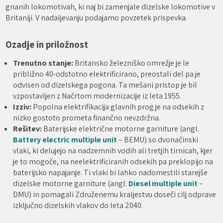
gnanih lokomotivah, ki naj bi zamenjale dizelske lokomotive v
Britaniji. V nadaljevanju podajamo povzetek prispevka.
Ozadje in priložnost
Trenutno stanje:
Britansko železniško omrežje je le
približno 40-odstotno elektrificirano, preostali del pa je
odvisen od dizelskega pogona. Ta mešani pristop je bil
vzpostavljen z Načrtom modernizacije iz leta 1955.
Izziv:
Popolna elektrifikacija glavnih prog je na odsekih z
nizko gostoto prometa finančno nevzdržna.
Rešitev:
Baterijske električne motorne garniture (angl.
Battery electric multiple unit
– BEMU) so dvonačinski
vlaki, ki delujejo na nadzemnih vodih ali tretjih tirnicah, kjer
je to mogoče, na neelektrificiranih odsekih pa preklopijo na
baterijsko napajanje. Ti vlaki bi lahko nadomestili starejše
dizelske motorne garniture (angl.
Diesel multiple unit
–
DMU) in pomagali Združenemu kraljestvu doseči cilj odprave
izključno dizelskih vlakov do leta 2040.