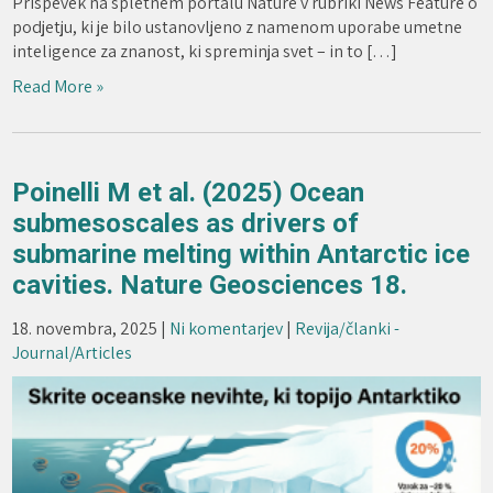
Prispevek na spletnem portalu Nature v rubriki News Feature o
podjetju, ki je bilo ustanovljeno z namenom uporabe umetne
inteligence za znanost, ki spreminja svet – in to […]
Read More »
Poinelli M et al. (2025) Ocean
submesoscales as drivers of
submarine melting within Antarctic ice
cavities. Nature Geosciences 18.
18. novembra, 2025
|
Ni komentarjev
|
Revija/članki -
Journal/Articles