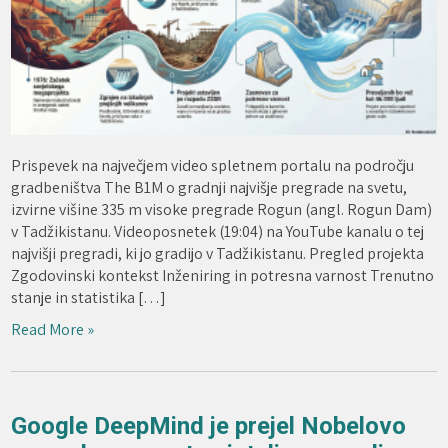
Prispevek na največjem video spletnem portalu na področju
gradbeništva The B1M o gradnji najvišje pregrade na svetu,
izvirne višine 335 m visoke pregrade Rogun (angl. Rogun Dam)
v Tadžikistanu. Videoposnetek (19:04) na YouTube kanalu o tej
najvišji pregradi, ki jo gradijo v Tadžikistanu. Pregled projekta
Zgodovinski kontekst Inženiring in potresna varnost Trenutno
stanje in statistika […]
Read More »
Google DeepMind je prejel Nobelovo