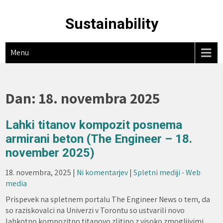
Skip
to
Sustainability
content
Menu
Dan:
18. novembra 2025
Lahki titanov kompozit posnema
armirani beton (The Engineer – 18.
november 2025)
18. novembra, 2025
|
Ni komentarjev
|
Spletni mediji - Web
media
Prispevek na spletnem portalu The Engineer News o tem, da
so raziskovalci na Univerzi v Torontu so ustvarili novo
lahkotno kompozitno titanovo zlitino z visoko zmogljivimi