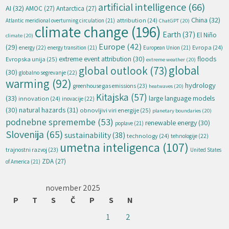
artificial intelligence
(66)
AI
(32)
AMOC
(27)
Antarctica
(27)
China
(32)
attribution
(24)
Atlantic meridional overturning circulation
(21)
ChatGPT
(20)
climate change
(196)
Earth
(37)
El Niño
climate
(20)
Europe
(42)
(29)
energy
(22)
Evropa
(24)
energy transition
(21)
European Union
(21)
extreme event attribution
(30)
floods
Evropska unija
(25)
extreme weather
(20)
global
global outlook
(73)
(30)
globalno segrevanje
(22)
warming
(92)
hydrology
greenhouse gas emissions
(23)
heatwaves
(20)
Kitajska
(57)
(33)
large language models
innovation
(24)
inovacije
(22)
natural hazards
(31)
(30)
obnovljivi viri energije
(25)
planetary boundaries
(20)
podnebne spremembe
(53)
renewable energy
(30)
poplave
(21)
Slovenija
(65)
sustainability
(38)
technology
(24)
tehnologije
(22)
umetna inteligenca
(107)
trajnostni razvoj
(23)
United States
ZDA
(27)
of America
(21)
november 2025
P
T
S
Č
P
S
N
1
2