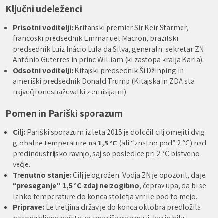
Ključni udeleženci
Prisotni voditelji:
Britanski premier Sir Keir Starmer,
francoski predsednik Emmanuel Macron, brazilski
predsednik Luiz Inácio Lula da Silva, generalni sekretar ZN
António Guterres in princ William (ki zastopa kralja Karla).
Odsotni voditelji:
Kitajski predsednik Ši Džinping in
ameriški predsednik Donald Trump (Kitajska in ZDA sta
največji onesnaževalki z emisijami).
Pomen in Pariški sporazum
Cilj:
Pariški sporazum iz leta 2015 je določil cilj omejiti dvig
globalne temperature na
1,5 °C
(ali “znatno pod” 2 °C) nad
predindustrijsko ravnjo, saj so posledice pri 2 °C bistveno
večje.
Trenutno stanje:
Cilj je ogrožen. Vodja ZN je opozoril, da je
“preseganje” 1,5 °C zdaj neizogibno
, čeprav upa, da bi se
lahko temperature do konca stoletja vrnile pod to mejo.
Priprave:
Le tretjina držav je do konca oktobra predložila
posodobljene načrte za zmanjšanje emisij, kar je bilo