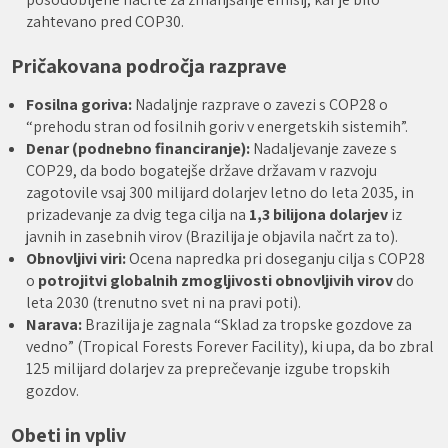
zahtevano pred COP30.
Pričakovana področja razprave
Fosilna goriva:
Nadaljnje razprave o zavezi s COP28 o
“prehodu stran od fosilnih goriv v energetskih sistemih”.
Denar (podnebno financiranje):
Nadaljevanje zaveze s
COP29, da bodo bogatejše države državam v razvoju
zagotovile vsaj 300 milijard dolarjev letno do leta 2035, in
prizadevanje za dvig tega cilja na
1,3 bilijona dolarjev
iz
javnih in zasebnih virov (Brazilija je objavila načrt za to).
Obnovljivi viri:
Ocena napredka pri doseganju cilja s COP28
o
potrojitvi globalnih zmogljivosti obnovljivih virov
do
leta 2030 (trenutno svet ni na pravi poti).
Narava:
Brazilija je zagnala “Sklad za tropske gozdove za
vedno” (Tropical Forests Forever Facility), ki upa, da bo zbral
125 milijard dolarjev za preprečevanje izgube tropskih
gozdov.
Obeti in vpliv