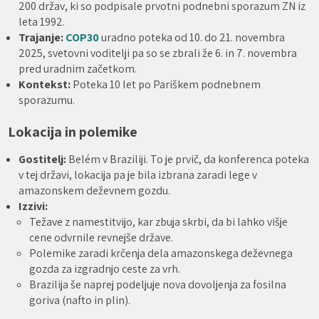
200 držav, ki so podpisale prvotni podnebni sporazum ZN iz
leta 1992.
Trajanje:
COP30
uradno poteka od 10. do 21. novembra
2025, svetovni voditelji pa so se zbrali že 6. in 7. novembra
pred uradnim začetkom.
Kontekst:
Poteka 10 let po Pariškem podnebnem
sporazumu.
Lokacija in polemike
Gostitelj:
Belém v Braziliji. To je prvič, da konferenca poteka
v tej državi, lokacija pa je bila izbrana zaradi lege v
amazonskem deževnem gozdu.
Izzivi:
Težave z namestitvijo, kar zbuja skrbi, da bi lahko višje
cene odvrnile revnejše države.
Polemike zaradi krčenja dela amazonskega deževnega
gozda za izgradnjo ceste za vrh.
Brazilija še naprej podeljuje nova dovoljenja za fosilna
goriva (nafto in plin).