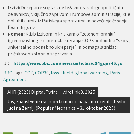
Izzivi:
Doseganje soglasja je težavno zaradi geopolitičnih
dejavnikov, vključno z vplivom Trumpove administracije, ki je
obljubila umik iz Pariškega sporazuma in povečanje črpanja
fosilnih goriv.
Pomen:
Kljub izzivom in kritikam o “zelenem pranju”
(greenwashing) so pretekla srečanja COP spodbudila “skoraj
univerzalno podnebno ukrepanje” in pomagala znižati
pričakovano stopnjo segrevanja.
URL:
https://www.bbc.com/news/articles/c04gqez4lkyo
BBC
Tags:
COP
,
COP30
,
fossil fueld
,
global warming
,
Paris
Agreement
Navigacija
IAHR (2025) Digital Twins. Hydrolink 3, 2025
prispevka
Ups, znanstveniki so morda močno napačno ocenili število
ljudi na Zemlji (Popular Mechanics – 31. oktober 2025)