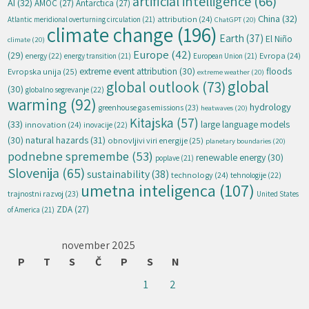
artificial intelligence
(66)
AI
(32)
AMOC
(27)
Antarctica
(27)
China
(32)
attribution
(24)
Atlantic meridional overturning circulation
(21)
ChatGPT
(20)
climate change
(196)
Earth
(37)
El Niño
climate
(20)
Europe
(42)
(29)
energy
(22)
Evropa
(24)
energy transition
(21)
European Union
(21)
extreme event attribution
(30)
floods
Evropska unija
(25)
extreme weather
(20)
global
global outlook
(73)
(30)
globalno segrevanje
(22)
warming
(92)
hydrology
greenhouse gas emissions
(23)
heatwaves
(20)
Kitajska
(57)
(33)
large language models
innovation
(24)
inovacije
(22)
natural hazards
(31)
(30)
obnovljivi viri energije
(25)
planetary boundaries
(20)
podnebne spremembe
(53)
renewable energy
(30)
poplave
(21)
Slovenija
(65)
sustainability
(38)
technology
(24)
tehnologije
(22)
umetna inteligenca
(107)
trajnostni razvoj
(23)
United States
ZDA
(27)
of America
(21)
november 2025
P
T
S
Č
P
S
N
1
2