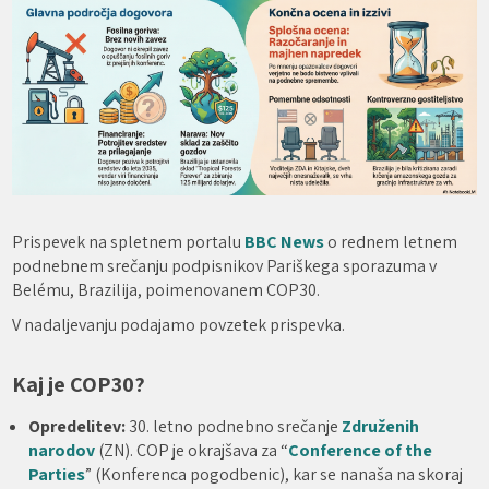
Prispevek na spletnem portalu
BBC
News
o rednem letnem
podnebnem srečanju podpisnikov Pariškega sporazuma v
Belému, Brazilija, poimenovanem COP30.
V nadaljevanju podajamo povzetek prispevka.
Kaj je COP30?
Opredelitev:
30. letno podnebno srečanje
Združenih
narodov
(ZN). COP je okrajšava za “
Conference of the
Parties
” (Konferenca pogodbenic), kar se nanaša na skoraj