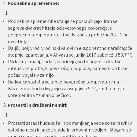
4.
Podnebne spremembe:
Podnebne spremembe stanje še poslabšujejo. Iran se
segreva dvakrat hitreje od svetovnega povprečja, s
povprečno temperaturo, ki se dvigne za približno 0,4 °C na
desetletje.
Daljši, bolj vroči vročinski valovi in eksponentno naraščajoče
stopnje izparevanja. V Ahvasu so junija 2017 zabeležili 53,7 °C.
Padavin je manj, kadar pa pridejo, so to pogosto kratke,
intenzivne plohe, ki povzročajo poplave, namesto da bi se
počasi vpijale v zemljo.
Do konca stoletja se lahko povprečne temperature na
Bližnjem vzhodu dvignejo za osupljivih 5 °C, kar bo regijo
spremenilo v “zunanjo pečico”.
5.
Protesti in družbeni nemiri:
Protesti zaradi hude suše in pomanjkanja vode so se razvili v
splošno nestrinjanje z vlado in vrhovnim vodjem. Slogani so
prešli iz prošenj za vodo v politične zahteve.