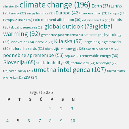
climate change
(196)
Earth
(37)
El Niño
climate
(20)
Europe
(42)
(29)
energy
(22)
Evropa
(24)
energy transition
(21)
European Union
(21)
extreme event attribution
(30)
floods
Evropska unija
(25)
extreme weather
(20)
global
global outlook
(73)
(30)
globalno segrevanje
(22)
warming
(92)
hydrology
greenhouse gas emissions
(23)
heatwaves
(20)
Kitajska
(57)
(33)
large language models
innovation
(24)
inovacije
(22)
natural hazards
(31)
(30)
obnovljivi viri energije
(25)
planetary boundaries
(20)
podnebne spremembe
(53)
renewable energy
(30)
poplave
(21)
Slovenija
(65)
sustainability
(38)
technology
(24)
tehnologije
(22)
umetna inteligenca
(107)
trajnostni razvoj
(23)
United States
ZDA
(27)
of America
(21)
avgust 2025
P
T
S
Č
P
S
N
1
2
3
4
5
6
7
8
9
10