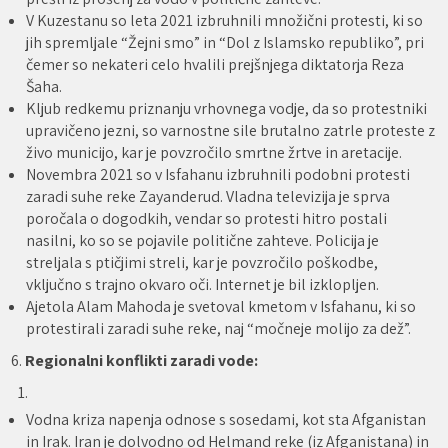
V Kuzestanu so leta 2021 izbruhnili množični protesti, ki so
jih spremljale “Žejni smo” in “Dol z Islamsko republiko”, pri
čemer so nekateri celo hvalili prejšnjega diktatorja Reza
Šaha.
Kljub redkemu priznanju vrhovnega vodje, da so protestniki
upravičeno jezni, so varnostne sile brutalno zatrle proteste z
živo municijo, kar je povzročilo smrtne žrtve in aretacije.
Novembra 2021 so v Isfahanu izbruhnili podobni protesti
zaradi suhe reke Zayanderud. Vladna televizija je sprva
poročala o dogodkih, vendar so protesti hitro postali
nasilni, ko so se pojavile politične zahteve. Policija je
streljala s ptičjimi streli, kar je povzročilo poškodbe,
vključno s trajno okvaro oči. Internet je bil izklopljen.
Ajetola Alam Mahoda je svetoval kmetom v Isfahanu, ki so
protestirali zaradi suhe reke, naj “močneje molijo za dež”.
6.
Regionalni konflikti zaradi vode:
Vodna kriza napenja odnose s sosedami, kot sta Afganistan
in Irak. Iran je dolvodno od Helmand reke (iz Afganistana) in