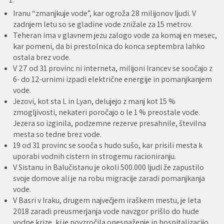
Iranu “zmanjkuje vode”, kar ogroža 28 milijonov ljudi. V
zadnjem letu so se gladine vode znižale za 15 metrov.
Teheran ima v glavnem jezu zalogo vode za komaj en mesec,
kar pomeni, da bi prestolnica do konca septembra lahko
ostala brez vode.
V 27 od 31 provinc ni interneta, milijoni Irancev se soočajo z
6- do 12-urnimi izpadi električne energije in pomanjkanjem
vode.
Jezovi, kot sta L in Lyan, delujejo z manj kot 15 %
zmogljivosti, nekateri poročajo o le 1 % preostale vode.
Jezera so izginila, podzemne rezerve presahnile, številna
mesta so tedne brez vode.
19 od 31 provinc se sooča s hudo sušo, kar prisili mesta k
uporabi vodnih cistern in strogemu racioniranju.
V Sistanu in Balučistanu je okoli 500.000 ljudi že zapustilo
svoje domove ali je na robu migracije zaradi pomanjkanja
vode.
V Basri v Iraku, drugem največjem iraškem mestu, je leta
2018 zaradi preusmerjanja vode navzgor prišlo do hude
vodne krize, ki je povzročila onesnaženje in hospitalizacijo