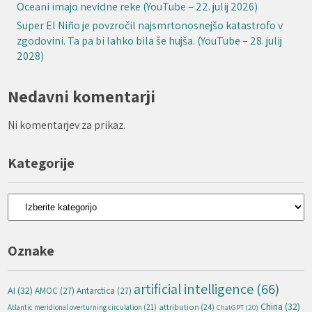
Oceani imajo nevidne reke (YouTube – 22. julij 2026)
Super El Niño je povzročil najsmrtonosnejšo katastrofo v
zgodovini. Ta pa bi lahko bila še hujša. (YouTube – 28. julij
2028)
Nedavni komentarji
Ni komentarjev za prikaz.
Kategorije
Kategorije
Oznake
artificial intelligence
(66)
AI
(32)
AMOC
(27)
Antarctica
(27)
China
(32)
attribution
(24)
Atlantic meridional overturning circulation
(21)
ChatGPT
(20)