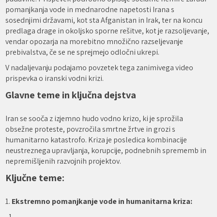
pomanjkanja vode in mednarodne napetosti Irana s
sosednjimi državami, kot sta Afganistan in Irak, ter na koncu
predlaga drage in okoljsko sporne rešitve, kot je razsoljevanje,
vendar opozarja na morebitno množično razseljevanje
prebivalstva, če se ne sprejmejo odločni ukrepi.
V nadaljevanju podajamo povzetek tega zanimivega video
prispevka o iranski vodni krizi.
Glavne teme in ključna dejstva
Iran se sooča z izjemno hudo vodno krizo, ki je sprožila
obsežne proteste, povzročila smrtne žrtve in grozi s
humanitarno katastrofo. Kriza je posledica kombinacije
neustreznega upravljanja, korupcije, podnebnih sprememb in
nepremišljenih razvojnih projektov.
Ključne teme:
1.
Ekstremno pomanjkanje vode in humanitarna kriza: