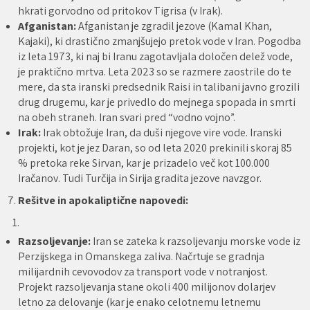
hkrati gorvodno od pritokov Tigrisa (v Irak).
Afganistan:
Afganistan je zgradil jezove (Kamal Khan,
Kajaki), ki drastično zmanjšujejo pretok vode v Iran. Pogodba
iz leta 1973, ki naj bi Iranu zagotavljala določen delež vode,
je praktično mrtva. Leta 2023 so se razmere zaostrile do te
mere, da sta iranski predsednik Raisi in talibani javno grozili
drug drugemu, kar je privedlo do mejnega spopada in smrti
na obeh straneh. Iran svari pred “vodno vojno”.
Irak:
Irak obtožuje Iran, da duši njegove vire vode. Iranski
projekti, kot je jez Daran, so od leta 2020 prekinili skoraj 85
% pretoka reke Sirvan, kar je prizadelo več kot 100.000
Iračanov. Tudi Turčija in Sirija gradita jezove navzgor.
7.
Rešitve in apokaliptične napovedi:
Razsoljevanje:
Iran se zateka k razsoljevanju morske vode iz
Perzijskega in Omanskega zaliva. Načrtuje se gradnja
milijardnih cevovodov za transport vode v notranjost.
Projekt razsoljevanja stane okoli 400 milijonov dolarjev
letno za delovanje (kar je enako celotnemu letnemu