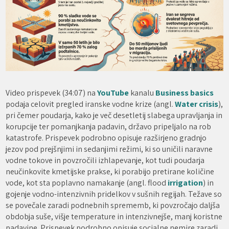
Video prispevek (34:07) na
YouTube
kanalu
Business basics
podaja celovit pregled iranske vodne krize (angl.
Water crisis
),
pri čemer poudarja, kako je več desetletij slabega upravljanja in
korupcije ter pomanjkanja padavin, državo pripeljalo na rob
katastrofe. Prispevek podrobno opisuje razširjeno gradnjo
jezov pod prejšnjimi in sedanjimi režimi, ki so uničili naravne
vodne tokove in povzročili izhlapevanje, kot tudi poudarja
neučinkovite kmetijske prakse, ki porabijo pretirane količine
vode, kot sta poplavno namakanje (angl. flood
irrigation
) in
gojenje vodno-intenzivnih pridelkov v sušnih regijah. Težave so
se povečale zaradi podnebnih sprememb, ki povzročajo daljša
obdobja suše, višje temperature in intenzivnejše, manj koristne
padavine. Prispevek podrobno opisuje socialne nemire zaradi