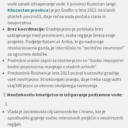
vode zaradi izhlapevanje vode. V provinci Kuzestan (angl.
Khuzestan province
) je jez Godfin iz leta 2012 na slanih
plasteh povzročil, da je rečna voda postala slana in
neuporabna.
Brez koordinacije:
Gradnja jezov je potekala brez
usklajevanja med provincami, vsaka regija je želela svoje
projekte. Podjetje Katam al-Anbia, ki ga nadzoruje
revolucionarna garda, je izkoriščalo to “politično neumnost”
za ogromne dobičke.
Podrobni uradni zapisi za stotine jezov so “bodisi nepopolni
bodisi popolnoma manjkajo v vladnih arhivih”.
Predsednik Rouhani je leta 2013 pozval k ustavitvi gradnje
vseh novih jezov. Strokovnjaki pravijo, da je treba razgraditi
vsaj 500 jezov za obnovo okoljskega ravnovesja.
3.
Neučinkovito kmetijstvo in izčrpavanje podzemne vode:
Vlada je zasledovala cilj samooskrbe s hrano, kar je
spodbudilo gojenje vodno intenzivnih poljščin v neustreznih
regijah.