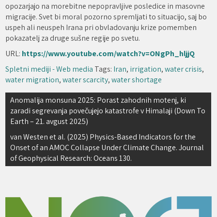
opozarjajo na morebitne nepopravljive posledice in masovne
migracije. Svet bi moral pozorno spremljati to situacijo, saj bo
uspeh ali neuspeh Irana pri obvladovanju krize pomemben
pokazatelj za druge sušne regije po svetu.
URL:
https://www.youtube.com/watch?v=ONgPh_hljjQ
Spletni mediji - Web media
Tags:
Iran
,
irrigation
,
water crisis
,
water migration
,
water scarcity
,
water shortage
Navigacija
Anomalija monsuna 2025: Porast zahodnih motenj, ki
zaradi segrevanja povečujejo katastrofe v Himalaji (Down To
prispevka
Earth – 21. avgust 2025)
van Westen et al. (2025) Physics-Based Indicators for the
Onset of an AMOC Collapse Under Climate Change. Journal
of Geophysical Research: Oceans 130.