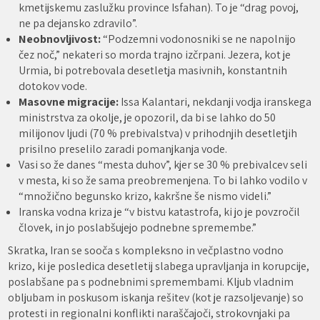
kmetijskemu zaslužku province Isfahan). To je “drag povoj,
ne pa dejansko zdravilo”.
Neobnovljivost:
“Podzemni vodonosniki se ne napolnijo
čez noč,” nekateri so morda trajno izčrpani. Jezera, kot je
Urmia, bi potrebovala desetletja masivnih, konstantnih
dotokov vode.
Masovne migracije:
Issa Kalantari, nekdanji vodja iranskega
ministrstva za okolje, je opozoril, da bi se lahko do 50
milijonov ljudi (70 % prebivalstva) v prihodnjih desetletjih
prisilno preselilo zaradi pomanjkanja vode.
Vasi so že danes “mesta duhov”, kjer se 30 % prebivalcev seli
v mesta, ki so že sama preobremenjena. To bi lahko vodilo v
“množično begunsko krizo, kakršne še nismo videli.”
Iranska vodna kriza je “v bistvu katastrofa, ki jo je povzročil
človek, in jo poslabšujejo podnebne spremembe.”
Skratka, Iran se sooča s kompleksno in večplastno vodno
krizo, ki je posledica desetletij slabega upravljanja in korupcije,
poslabšane pa s podnebnimi spremembami. Kljub vladnim
obljubam in poskusom iskanja rešitev (kot je razsoljevanje) so
protesti in regionalni konflikti naraščajoči, strokovnjaki pa