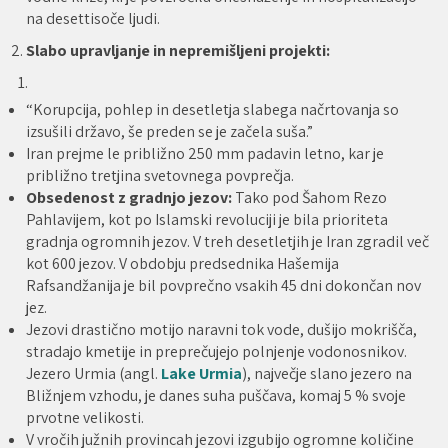
na desettisoče ljudi.
2.
Slabo upravljanje in nepremišljeni projekti:
“Korupcija, pohlep in desetletja slabega načrtovanja so
izsušili državo, še preden se je začela suša.”
Iran prejme le približno 250 mm padavin letno, kar je
približno tretjina svetovnega povprečja.
Obsedenost z gradnjo jezov:
Tako pod Šahom Rezo
Pahlavijem, kot po Islamski revoluciji je bila prioriteta
gradnja ogromnih jezov. V treh desetletjih je Iran zgradil več
kot 600 jezov. V obdobju predsednika Hašemija
Rafsandžanija je bil povprečno vsakih 45 dni dokončan nov
jez.
Jezovi drastično motijo naravni tok vode, dušijo mokrišča,
stradajo kmetije in preprečujejo polnjenje vodonosnikov.
Jezero Urmia (angl.
Lake Urmia
), največje slano jezero na
Bližnjem vzhodu, je danes suha puščava, komaj 5 % svoje
prvotne velikosti.
V vročih južnih provincah jezovi izgubijo ogromne količine