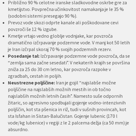
Približno 90 % celotne iranske sladkovodne oskrbe gre za
kmetijstvo. Povprečna učinkovitost namakanja je le 35 %
(sodobni sistemi presegajo 90 %).
Prevoz vode skozi odprte kanale ali poškodovane cevi
povzroči še 12 % izgube.
Kmetje vrtajo vedno globlje vodnjake, kar povzroča
dramatično izčrpavanje podzemne vode. V manj kot 50 letih
je Iran izčrpal skoraj 70 % svojih podzemnih rezerv.
Posedanje tal:
Izčrpavanje podzemne vode povzroča, da se
“zemlja sama začne sesedati”. V nekaterih krajih se površina
zniža za 25 do 30 cm letno, kar povzroča razpoke v
zgradbah, cestah in poljih.
Neustrezne poljščine:
Iran je gojil “najslabše možne
poljščine na najslabših možnih mestih in ob točno
najslabših možnih letnih časih”. Namesto suše odpornih
žitaric, so agresivno spodbujali gojenje vodno-intenzivnih
poljščin, kot sta pšenica in riž, tudi v sušnih provincah, kot
sta Isfahan in Sistan-Balučistan. Gojenje lubenic (170 l
vode/kg lubenice) v regiji z le 2 palcema dežja (ca 50 mm) je
absurdno.