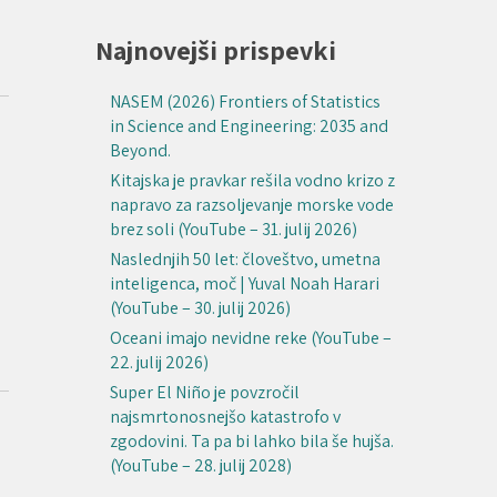
Najnovejši prispevki
NASEM (2026) Frontiers of Statistics
in Science and Engineering: 2035 and
Beyond.
Kitajska je pravkar rešila vodno krizo z
napravo za razsoljevanje morske vode
brez soli (YouTube – 31. julij 2026)
Naslednjih 50 let: človeštvo, umetna
inteligenca, moč | Yuval Noah Harari
(YouTube – 30. julij 2026)
Oceani imajo nevidne reke (YouTube –
22. julij 2026)
Super El Niño je povzročil
najsmrtonosnejšo katastrofo v
zgodovini. Ta pa bi lahko bila še hujša.
(YouTube – 28. julij 2028)