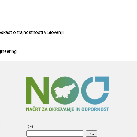
dkast o trajnostnosti v Sloveniji
gineering
i
Išči
Išči