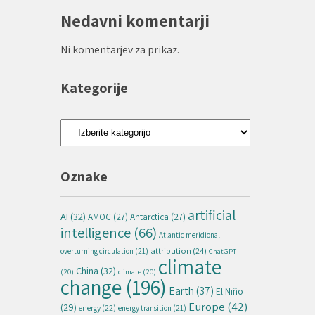
Nedavni komentarji
Ni komentarjev za prikaz.
Kategorije
Kategorije
Oznake
artificial
AI
(32)
AMOC
(27)
Antarctica
(27)
intelligence
(66)
Atlantic meridional
attribution
(24)
overturning circulation
(21)
ChatGPT
climate
China
(32)
(20)
climate
(20)
change
(196)
Earth
(37)
El Niño
Europe
(42)
(29)
energy
(22)
energy transition
(21)