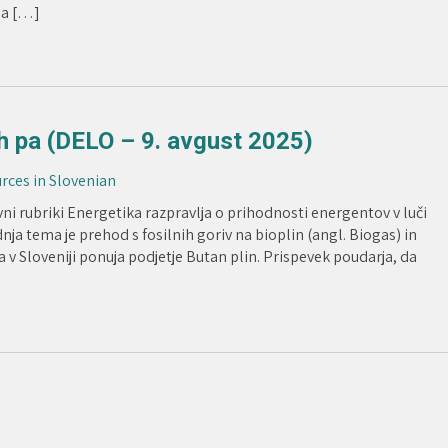
 ga […]
nih pa (DELO – 9. avgust 2025)
urces in Slovenian
i rubriki Energetika razpravlja o prihodnosti energentov v luči
dnja tema je prehod s fosilnih goriv na bioplin (angl. Biogas) in
ga v Sloveniji ponuja podjetje Butan plin. Prispevek poudarja, da