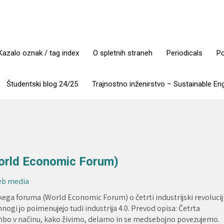
Kazalo oznak / tag index
O spletnih straneh
Periodicals
Po
Študentski blog 24/25
Trajnostno inženirstvo – Sustainable En
(World Economic Forum)
Web media
ga foruma (World Economic Forum) o četrti industrijski revolucij
mnogi jo poimenujejo tudi industrija 4.0. Prevod opisa: Četrta
embo v načinu, kako živimo, delamo in se medsebojno povezujemo.