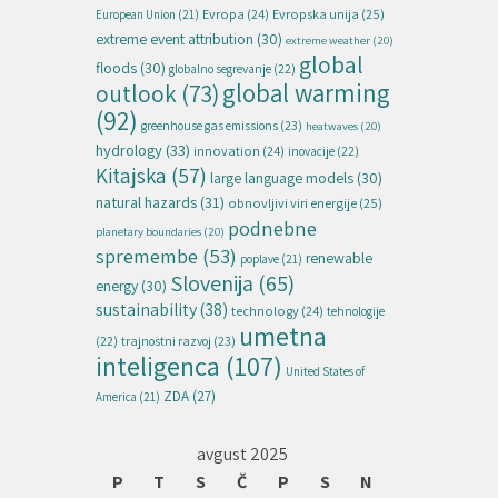
Evropska unija
(25)
Evropa
(24)
European Union
(21)
extreme event attribution
(30)
extreme weather
(20)
global
floods
(30)
globalno segrevanje
(22)
global warming
outlook
(73)
(92)
greenhouse gas emissions
(23)
heatwaves
(20)
hydrology
(33)
innovation
(24)
inovacije
(22)
Kitajska
(57)
large language models
(30)
natural hazards
(31)
obnovljivi viri energije
(25)
podnebne
planetary boundaries
(20)
spremembe
(53)
renewable
poplave
(21)
Slovenija
(65)
energy
(30)
sustainability
(38)
technology
(24)
tehnologije
umetna
(22)
trajnostni razvoj
(23)
inteligenca
(107)
United States of
ZDA
(27)
America
(21)
avgust 2025
P
T
S
Č
P
S
N