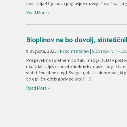
Industrija 4.0 je novo poglavje v razvoju človeštva, ki
Read More »
Bioplinov ne bo dovolj, sintetič
9. avgusta, 2025
|
Ni komentarjev
|
Slovenski viri - So
Prispevek na spletnem portalu medija DELO v poslovn
okoljskih ciljev in novih direktiv Evropske unije. Osre
sintetične pline (angl. Syngas), zlasti biopropan, ki 
bo ogljični odtis goriv po letu […]
Read More »