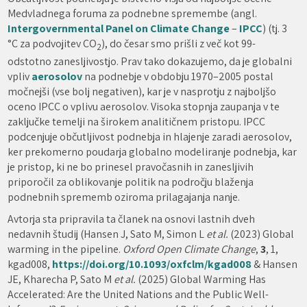
Medvladnega foruma za podnebne spremembe (angl.
Intergovernmental Panel on Climate Change
–
IPCC
) (tj. 3
°C za podvojitev CO
), do česar smo prišli z več kot 99-
2
odstotno zanesljivostjo. Prav tako dokazujemo, da je globalni
vpliv
aerosolov
na podnebje v obdobju 1970–2005 postal
močnejši (vse bolj negativen), kar je v nasprotju z najboljšo
oceno IPCC o vplivu aerosolov. Visoka stopnja zaupanja v te
zaključke temelji na širokem analitičnem pristopu. IPCC
podcenjuje občutljivost podnebja in hlajenje zaradi aerosolov,
ker prekomerno poudarja globalno modeliranje podnebja, kar
je pristop, ki ne bo prinesel pravočasnih in zanesljivih
priporočil za oblikovanje politik na področju blaženja
podnebnih sprememb oziroma prilagajanja nanje.
Avtorja sta pripravila ta članek na osnovi lastnih dveh
nedavnih študij (Hansen J, Sato M, Simon L
et al.
(2023) Global
warming in the pipeline.
Oxford Open Climate Change
,
3
, 1,
kgad008,
https://doi.org/10.1093/oxfclm/kgad008
& Hansen
JE, Kharecha P, Sato M
et al.
(2025) Global Warming Has
Accelerated: Are the United Nations and the Public Well-