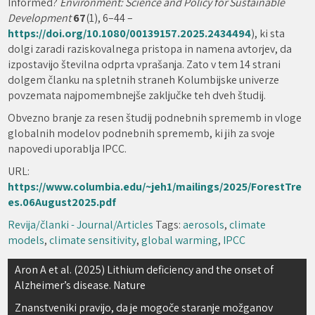
Informed?
Environment: Science and Policy for Sustainable
Development
67
(1), 6–44 –
https://doi.org/10.1080/00139157.2025.2434494
), ki sta
dolgi zaradi raziskovalnega pristopa in namena avtorjev, da
izpostavijo številna odprta vprašanja. Zato v tem 14 strani
dolgem članku na spletnih straneh Kolumbijske univerze
povzemata najpomembnejše zaključke teh dveh študij.
Obvezno branje za resen študij podnebnih sprememb in vloge
globalnih modelov podnebnih sprememb, ki jih za svoje
napovedi uporablja IPCC.
URL:
https://www.columbia.edu/~jeh1/mailings/2025/ForestTre
es.06August2025.pdf
Revija/članki - Journal/Articles
Tags:
aerosols
,
climate
models
,
climate sensitivity
,
global warming
,
IPCC
Navigacija
Aron A et al. (2025) Lithium deficiency and the onset of
Alzheimer’s disease. Nature
prispevka
Znanstveniki pravijo, da je mogoče staranje možganov