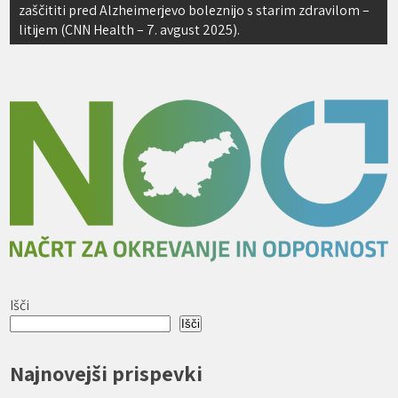
zaščititi pred Alzheimerjevo boleznijo s starim zdravilom –
litijem (CNN Health – 7. avgust 2025).
Išči
Išči
Najnovejši prispevki