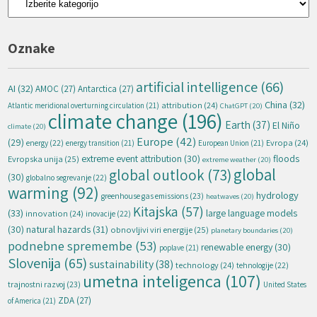
Oznake
artificial intelligence
(66)
AI
(32)
AMOC
(27)
Antarctica
(27)
China
(32)
attribution
(24)
Atlantic meridional overturning circulation
(21)
ChatGPT
(20)
climate change
(196)
Earth
(37)
El Niño
climate
(20)
Europe
(42)
(29)
energy
(22)
Evropa
(24)
energy transition
(21)
European Union
(21)
extreme event attribution
(30)
floods
Evropska unija
(25)
extreme weather
(20)
global
global outlook
(73)
(30)
globalno segrevanje
(22)
warming
(92)
hydrology
greenhouse gas emissions
(23)
heatwaves
(20)
Kitajska
(57)
(33)
large language models
innovation
(24)
inovacije
(22)
natural hazards
(31)
(30)
obnovljivi viri energije
(25)
planetary boundaries
(20)
podnebne spremembe
(53)
renewable energy
(30)
poplave
(21)
Slovenija
(65)
sustainability
(38)
technology
(24)
tehnologije
(22)
umetna inteligenca
(107)
trajnostni razvoj
(23)
United States
ZDA
(27)
of America
(21)