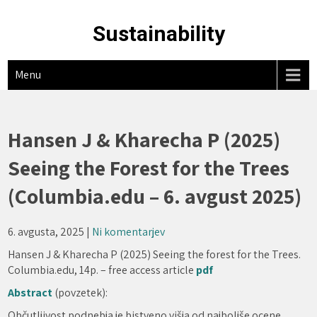
Skip
to
Sustainability
content
Menu
Hansen J & Kharecha P (2025)
Seeing the Forest for the Trees
(Columbia.edu – 6. avgust 2025)
6. avgusta, 2025
|
Ni komentarjev
Hansen J & Kharecha P (2025) Seeing the forest for the Trees.
Columbia.edu, 14p. – free access article
pdf
Abstract
(povzetek):
Občutljivost podnebja je bistveno višja od najboljše ocene