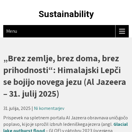
Skip
to
Sustainability
content
Menu
„Brez zemlje, brez doma, brez
prihodnosti“: Himalajski Lepči
se bojijo novega jezu (Al Jazeera
– 31. julij 2025)
31. julija, 2025
|
Ni komentarjev
Prispevek na spletnem portalu Al Jazeera obravnava uničujočo
poplavo, ki jo je sprožil izbruh ledeniškega jezera (angl.
Glacial
lake outburst flood
– GLOF) v oktobru 2023 (ocenjena