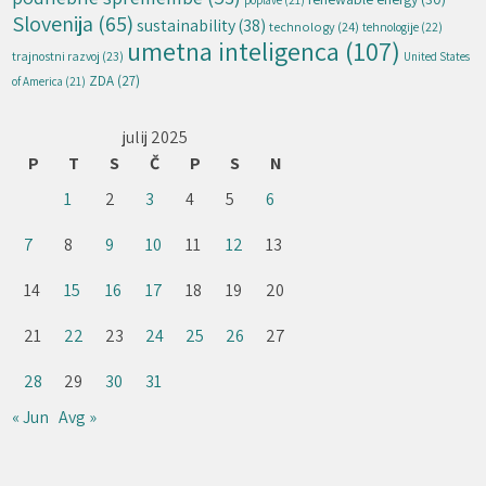
poplave
(21)
Slovenija
(65)
sustainability
(38)
technology
(24)
tehnologije
(22)
umetna inteligenca
(107)
trajnostni razvoj
(23)
United States
ZDA
(27)
of America
(21)
julij 2025
P
T
S
Č
P
S
N
1
2
3
4
5
6
7
8
9
10
11
12
13
14
15
16
17
18
19
20
21
22
23
24
25
26
27
28
29
30
31
« Jun
Avg »