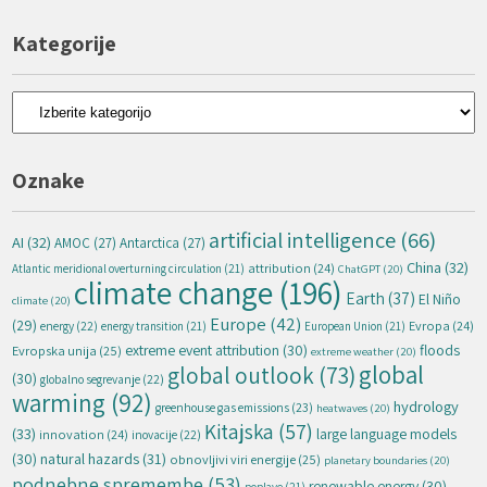
Kategorije
Kategorije
Oznake
artificial intelligence
(66)
AI
(32)
AMOC
(27)
Antarctica
(27)
China
(32)
attribution
(24)
Atlantic meridional overturning circulation
(21)
ChatGPT
(20)
climate change
(196)
Earth
(37)
El Niño
climate
(20)
Europe
(42)
(29)
energy
(22)
Evropa
(24)
energy transition
(21)
European Union
(21)
extreme event attribution
(30)
floods
Evropska unija
(25)
extreme weather
(20)
global
global outlook
(73)
(30)
globalno segrevanje
(22)
warming
(92)
hydrology
greenhouse gas emissions
(23)
heatwaves
(20)
Kitajska
(57)
(33)
large language models
innovation
(24)
inovacije
(22)
natural hazards
(31)
(30)
obnovljivi viri energije
(25)
planetary boundaries
(20)
podnebne spremembe
(53)
renewable energy
(30)