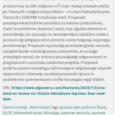
3
prostornina na 200 milijonov m
) in je v nekaj minutah uničila
jez Teesta III v indijski državi Sikkim – in s tem hidroelektrarno
Teesta III s 1200 MW instalirane moči. Prispevek
poudarja katastrofalne posledice za lokalno prebivalstvo,
zlasti za avtohtono skupnost Lepča, ki je izgubila domove in
premoženje, ter opozarja na nesprejemljivo odločitev vlade o
ponovni izgradnji jezu brez ustrezne ocene tveganja in javnega
posvetovanja. Prispevek izpostavlja pomisleke glede varnosti,
okoljske škode in kršenja pravic staroselcev, ki se bojijo
prihodnjih nesreč, ter kritizira pomanjkanje odgovornosti in
preglednosti v postopku odobritve projekta. Prispevek
podčrta pomen celovitega načrtovanja in vključevanja lokalnih
skupnosti pri reševanju vprašanj povezanih z jezovi in
podnebnimi spremembami v krhki himalajski regiji Sikkim.
URL:
https://www.aljazeera.com/features/2025/7/31/no-
land-no-home-no-future-himalayan-lepchas-fear-new-
dam
Spletni mediji - Web media
Tags:
glacial lake outburst flood
,
GLOF
,
hidroelektrarne
,
Himalaja
,
naravne nesreče
,
naravne