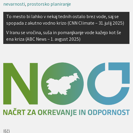
nevarnosti
,
prostorsko planiranje
Navigacija
To mesto bi lahko v nekaj tednih ostalo brez vode, saj se
spopada z akutno vodno krizo (CNN Climate – 31. julij 2025)
prispevka
V Iranu se vročina, suša in pomanjkanje vode kažejo kot še
ena kriza (ABC News – 1. avgust 2025)
Išči