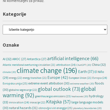
Ni komentarjev za prikaz.
Kategorije
Kategorije
Oznake
artificial intelligence
(66)
AI
(32)
AMOC
(27)
Antarctica
(27)
China
(32)
attribution
(24)
Atlantic meridional overturning circulation
(21)
ChatGPT
(20)
climate change
(196)
Earth
(37)
El Niño
climate
(20)
Europe
(42)
(29)
energy
(22)
Evropa
(24)
energy transition
(21)
European Union
(21)
extreme event attribution
(30)
floods
Evropska unija
(25)
extreme weather
(20)
global
global outlook
(73)
(30)
globalno segrevanje
(22)
warming
(92)
hydrology
greenhouse gas emissions
(23)
heatwaves
(20)
Kitajska
(57)
(33)
large language models
innovation
(24)
inovacije
(22)
natural hazards
(31)
(30)
obnovljivi viri energije
(25)
planetary boundaries
(20)