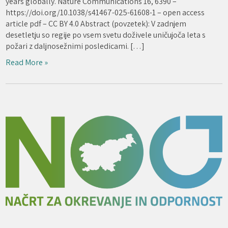
years globally. Nature Communications 16, 6390 –
https://doi.org/10.1038/s41467-025-61608-1 – open access
article pdf – CC BY 4.0 Abstract (povzetek): V zadnjem
desetletju so regije po vsem svetu doživele uničujoča leta s
požari z daljnosežnimi posledicami. […]
Read More »