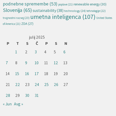
podnebne spremembe
(53)
renewable energy
(30)
poplave
(21)
Slovenija
(65)
sustainability
(38)
technology
(24)
tehnologije
(22)
umetna inteligenca
(107)
trajnostni razvoj
(23)
United States
ZDA
(27)
of America
(21)
julij 2025
P
T
S
Č
P
S
N
1
2
3
4
5
6
7
8
9
10
11
12
13
14
15
16
17
18
19
20
21
22
23
24
25
26
27
28
29
30
31
« Jun
Avg »