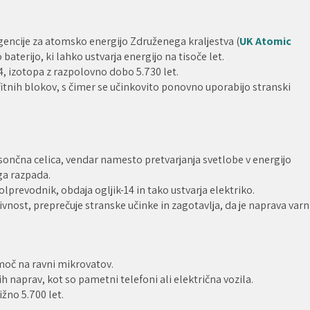
gencije za atomsko energijo Združenega kraljestva (
UK Atomic
aterijo, ki lahko ustvarja energijo na tisoče let.
4, izotopa z razpolovno dobo 5.730 let.
afitnih blokov, s čimer se učinkovito ponovno uporabijo stranski
sončna celica, vendar namesto pretvarjanja svetlobe v energijo
ga razpada.
prevodnik, obdaja ogljik-14 in tako ustvarja elektriko.
vnost, preprečuje stranske učinke in zagotavlja, da je naprava var
moč na ravni mikrovatov.
 naprav, kot so pametni telefoni ali električna vozila.
žno 5.700 let.