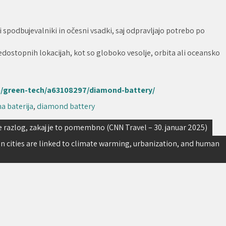
i spodbujevalniki in očesni vsadki, saj odpravljajo potrebo po
dostopnih lokacijah, kot so globoko vesolje, orbita ali oceansko
e/green-tech/a63108297/diamond-battery/
a baterija
,
diamond battery
je razlog, zakaj je to pomembno (CNN Travel – 30. januar 2025)
 in cities are linked to climate warming, urbanization, and human