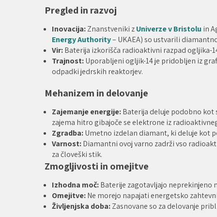
Pregled in razvoj
Inovacija:
Znanstveniki z
Univerze v Bristolu
in A
Energy Authority
– UKAEA) so ustvarili diamantno b
Vir:
Baterija izkorišča radioaktivni razpad ogljika-1
Trajnost:
Uporabljeni ogljik-14 je pridobljen iz gr
odpadki jedrskih reaktorjev.
Mehanizem in delovanje
Zajemanje energije:
Baterija deluje podobno kot 
zajema hitro gibajoče se elektrone iz radioaktivne
Zgradba:
Umetno izdelan diamant, ki deluje kot pol
Varnost:
Diamantni ovoj varno zadrži vso radioakti
za človeški stik.
Zmogljivosti in omejitve
Izhodna moč:
Baterije zagotavljajo neprekinjeno 
Omejitve:
Ne morejo napajati energetsko zahtevnih
Življenjska doba:
Zasnovane so za delovanje pribli