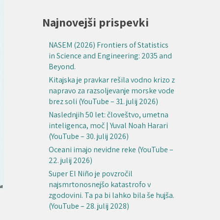
Najnovejši prispevki
NASEM (2026) Frontiers of Statistics
in Science and Engineering: 2035 and
Beyond.
Kitajska je pravkar rešila vodno krizo z
napravo za razsoljevanje morske vode
brez soli (YouTube – 31. julij 2026)
Naslednjih 50 let: človeštvo, umetna
inteligenca, moč | Yuval Noah Harari
(YouTube – 30. julij 2026)
Oceani imajo nevidne reke (YouTube –
22. julij 2026)
Super El Niño je povzročil
najsmrtonosnejšo katastrofo v
zgodovini. Ta pa bi lahko bila še hujša.
(YouTube – 28. julij 2028)