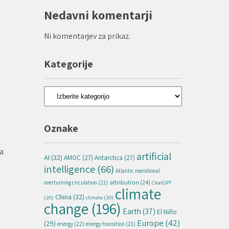
Nedavni komentarji
Ni komentarjev za prikaz.
Kategorije
Kategorije
Oznake
na
artificial
AI
(32)
AMOC
(27)
Antarctica
(27)
intelligence
(66)
Atlantic meridional
attribution
(24)
overturning circulation
(21)
ChatGPT
climate
China
(32)
(20)
climate
(20)
change
(196)
Earth
(37)
El Niño
Europe
(42)
(29)
energy
(22)
energy transition
(21)