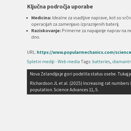
Ključna področja uporabe
Medicina:
Idealne za vsadljive naprave, kot so srčn
operacijah za zamenjavo izpraznjenih baterij.
Raziskovanje:
Primerne za napajanje naprav na ne
dno.
URL:
https://www.popularmechanics.com/scienc
Spletni mediji - Web media
Tags:
batteries
,
diamantn
Navigacija
Nova Zelandija je gori podelila status osebe. Tukaj 
prispevka
Richardson JL et al. (2025) Increasing rat numbers
population. Science Advances 11, 5.