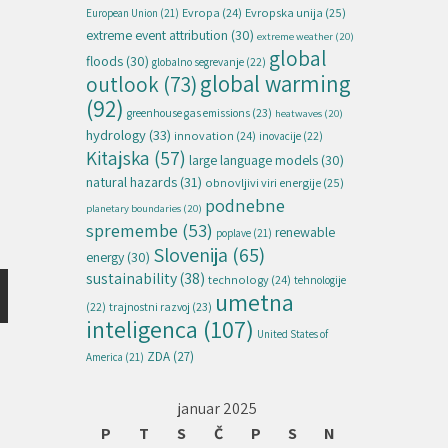
Evropska unija
(25)
Evropa
(24)
European Union
(21)
extreme event attribution
(30)
extreme weather
(20)
global
floods
(30)
globalno segrevanje
(22)
global warming
outlook
(73)
(92)
greenhouse gas emissions
(23)
heatwaves
(20)
hydrology
(33)
innovation
(24)
inovacije
(22)
Kitajska
(57)
large language models
(30)
natural hazards
(31)
obnovljivi viri energije
(25)
podnebne
planetary boundaries
(20)
spremembe
(53)
renewable
poplave
(21)
Slovenija
(65)
energy
(30)
sustainability
(38)
technology
(24)
tehnologije
umetna
(22)
trajnostni razvoj
(23)
inteligenca
(107)
United States of
ZDA
(27)
America
(21)
januar 2025
P
T
S
Č
P
S
N